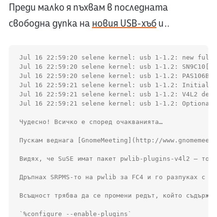
Преди малко я пъхвам в последната
свободна дупка на
новия USB-хъб
и…
Jul 16 22:59:20 selene kernel: usb 1-1.2: new full 
Jul 16 22:59:20 selene kernel: usb 1-1.2: SN9C10[12
Jul 16 22:59:20 selene kernel: usb 1-1.2: PAS106B i
Jul 16 22:59:21 selene kernel: usb 1-1.2: Initializ
Jul 16 22:59:21 selene kernel: usb 1-1.2: V4L2 devi
Jul 16 22:59:21 selene kernel: usb 1-1.2: Optional 
Чудесно! Всичко е според очакванията…

Пускам веднага [GnomeMeeting](http://www.gnomemeeti
Видях, че SuSE имат пакет pwlib-plugins-v4l2 – той 
Дръпнах SRPMS-то на pwlib за FC4 и го разпуках с *r
Всъщност трябва да се промени редът, който съдържа

`%configure --enable-plugins`
