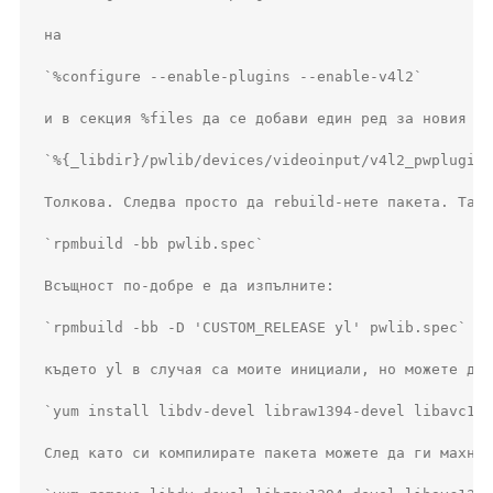
на

`%configure --enable-plugins --enable-v4l2`

и в секция %files да се добави един ред за новия фа
`%{_libdir}/pwlib/devices/videoinput/v4l2_pwplugin.
Толкова. Следва просто да rebuild-нете пакета. Така
`rpmbuild -bb pwlib.spec`

Всъщност по-добре е да изпълните:

`rpmbuild -bb -D 'CUSTOM_RELEASE yl' pwlib.spec`

където yl в случая са моите инициали, но можете да 
`yum install libdv-devel libraw1394-devel libavc139
След като си компилирате пакета можете да ги махнет