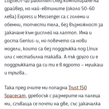
Logitech-ци работят след компилиране на
драйвер, но най-евтините (около 50-60
лева) Express и Messenger са с големи и
обемни, топчести тела, без възможност за
закачане към дисплей на лаптоп. Има и
доста Genius-и, но повечето са нови
модели, които са без поддръжка под Linux
или с нестабилна такава. А пък друго си е
поддръжката да си ти е в ядрото – мушкаш
и тръгва…
Така пред очите ми попадна
Trust 150
Spacecam
, дребосък с размерите на палеца
ми, сгъваща се почти на две, със закачалка