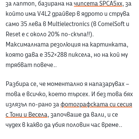
за лаптоп, базирана на
чипсета SPCA5xx
, за
който има V4L2 драйвер в ядрото и струва
само 35 лева в Multielectronics (в ComelSoft и
Reset е с около 20% по-скъпа!!).
Максималната резолюция на картинката,
която дава е 352×288 пиксела, но на кой му
трябват повече…
Разбира се, че моментално я напазарувах –
това е всичко, което търсех. И без това бях
излязъл по-рано за
фотографската си сесия
с Тони и Весела
, започваше да вали, и се
чудех в какво да убия половин час време…