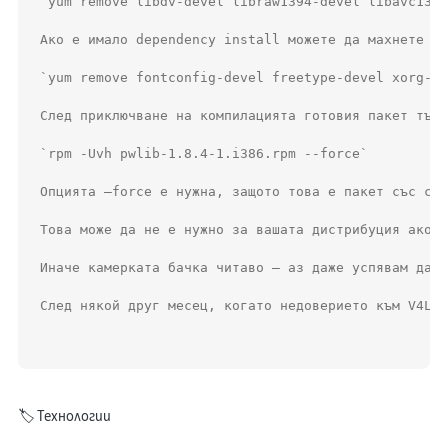
`yum remove libdv-devel libraw1394-devel libavc1394
Ако е имало dependency install можете да махнете и 
`yum remove fontconfig-devel freetype-devel xorg-x1
След приключване на компилацията готовия пакет търс
`rpm -Uvh pwlib-1.8.4-1.i386.rpm --force`

Опцията –force е нужна, защото това е пакет със същ
Това може да не е нужно за вашата дистрибуция ако g
Иначе камерката бачка читаво – аз даже успявам да с
След някой друг месец, когато недоверието към V4L2 
🏷️
Технологии