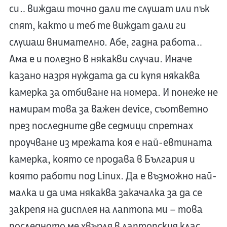
си… виждаш точно дали те слушат или пък
спят, както и теб те виждат дали ги
слушаш внимателно. Абе, гадна работа…
Ама е и полезно в някакви случаи. Иначе
казано назря нуждата да си купя някаква
камерка за отбиване на номера. И понеже не
намирам това за важен device, съответно
през последните две седмици спретнах
проучване из мрежата коя е най-евтината
камерка, която се продава в България и
която работи под Linux. Да е възможно най-
малка и да има някаква закачалка за да се
закрепя на дисплея на лаптопа ми – това
последното ме хвърля в лаптопския клас