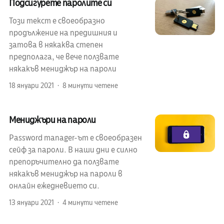
Подсигурете паролите си
Този текст е своеобразно
продължение на предишния и
затова в някаква степен
предполага, че вече ползвате
някакъв мениджър на пароли
18 януари 2021
8 минути четене
Мениджъри на пароли
Password manager-ът е своеобразен
сейф за пароли. В наши дни е силно
препоръчително да ползвате
някакъв мениджър на пароли в
онлайн ежедневието си.
13 януари 2021
4 минути четене