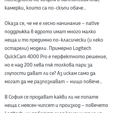
камерки, които са по-скъпи обаче…
Оказа се, че не е лесно начинание – native
поддръжка в ядрото имат много малко
неща и то предимно по-класически (и леко
остарели) модели. Примерно Logitech
QuickCam 4000 Pro е перфектното решение,
но е над 200 лева пък толкова пари за
глупости дават ли се? Аз искам само да
могат да ме разпознават – нищо повече…
В София се продават какви ли не noname
неща с неясен чипсет и произход – повечето