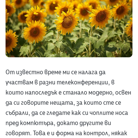
От известно време ми се налага да
участвам в разни телеконференции, в
които напоследък е станало модерно, освен
да си говорите нещата, за които сте се
събрали, да се гледате как си чоплите носа
пред компютъра, докато другите ви
говорят. Това е и форма на контрол, някак