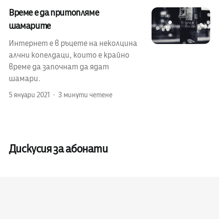
Време е да притопляме
шамарите
Интернет е в ръцете на неколцина
алчни копелдаци, които е крайно
време да започнат да ядат
шамари.
5 януари 2021
3 минути четене
Дискусия за абонати