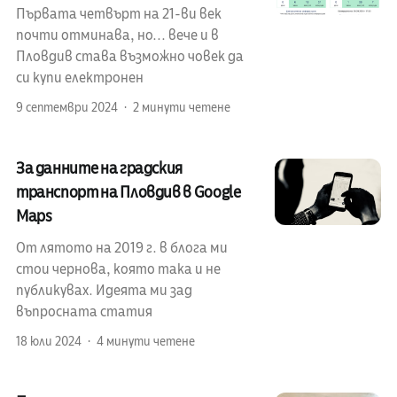
Първата четвърт на 21-ви век
почти отминава, но... вече и в
Пловдив става възможно човек да
си купи електронен
9 септември 2024
2 минути четене
За данните на градския
транспорт на Пловдив в Google
Maps
От лятото на 2019 г. в блога ми
стои чернова, която така и не
публикувах. Идеята ми зад
въпросната статия
18 юли 2024
4 минути четене