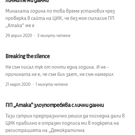
личните ми данни
Миналата година по това време установих чрез
проверка в сайта на ЦИК, че без мое съгласие ПП
„Атака“ ме е
29 април 2020
3 минути четене
Breaking the silence
Не съм писал тук от почти една година. И не -
причината не е, че съм бил зает, не съм намерил
21 март 2020
1 минута четене
ПП „Атака“ злоупотребява с лични данни
Тази сутрин предпразнично реших да погледна дали в
ЦИК правилно е отразен подписа ми в подкрепа на
регистрацията на „Демократична