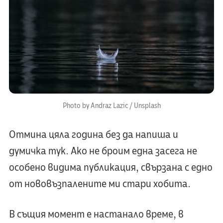
Photo by 
Andraz Lazic
 / 
Unsplash
Отмина цяла година без да напиша и
думичка тук. Ако не броим една засега не
особено видима публикация, свързана с едно
от нововъзпалените ми стари хобита.
В същия момент е настанало време, в