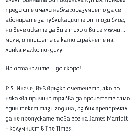
преди сте имали неблагоразумието да се
абонирате за публикациите от този блог,
но вече искате да ви е тихо и ви се мълчи...
моля, отпишете се като щракнете на
линка малко по-долу.
На останалите... до скоро!
P.S. Иначе, във връзка с четенето, ако по
някаква причина трябва да прочетете само
един текст тази година, аз бих препоръчал
да не пропускате това есе на James Marriott
- колумнист в The Times.