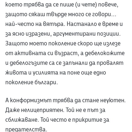
което трябва да се пише (и чете) повече,
защото сякаш твърде много се говори...
най-често на вятъра. Настанало е време и
за ясно изразени, аргументирани позиции.
Защото моето поколение скоро ще излезе
от активната си възраст, а дебелокожите
и дебелогъзите са се запънали да провалят
живота и усилията на поне още едно
поколение българи.
А конформизмът трябва да стане неуютен.
Даже нелицеприятен. Той не е път за
сближаване. Той често е прикритие за
предателства.