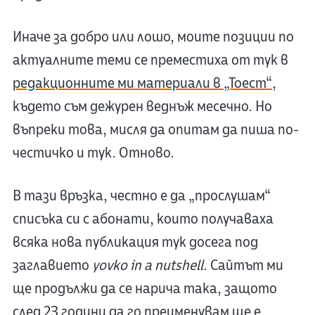
Иначе за добро или лошо, моите позиции по
актуалните теми се преместиха от тук в
редакционните ми материали в „Тоест“
,
където съм дежурен веднъж месечно. Но
въпреки това, мисля да опитам да пиша по-
честичко и тук. Отново.
В тази връзка, честно е да „прослушам“
списъка си с абонати, които получаваха
всяка нова публикация тук досега под
заглавието
yovko in a nutshell
. Сайтът ми
ще продължи да се нарича така, защото
след 23 години да го преименувам ще е