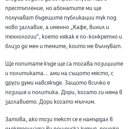
престъпление, но абонатите ми ще
получават бъдещите публикации тук под
ново заглавие, а именно „Кафе, винил и
технологии“, което някак е по-конкретно и
близо до мен и темите, които ме вълнуват.
Ще попитате къде ще са тогава позициите
и политиката... ами на същото място, с
други думи навсякъде. Защото всичко е
позиция и политика. Дори, когато ги няма в
заглавието. Дори когато мълчим.
Затова, ако този текст се е намърдал в
електронната ви пощенска кутия, понеже