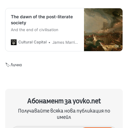
The dawn of the post-literate
society
And the end of civilisation
Cultural Capital
James Marriott
🏷️
Лично
Абонамент за yovko.net
Получавайте всяка нова публикация по
имейл