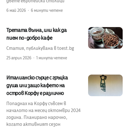
двете европейски столици
6 май 2026
6 минути четене
Третата вълна, или как да
пием по-добро кафе
Статия, публикувана в toest.bg
25 април 2026
1 минута четене
Италианско сърце с гръцка
душа или защо кафето на
остров Корфу е различно
Попаднах на Корфу съвсем в
началото на месец октомври 2024
година. Планирано нарочно,
когато активният сезон