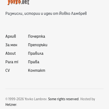
Размисли, истории и идеи от Йовко Ламбрев
Архив
Почерпка
За мен
Препоръки
About
Правила
Para mí
Права
CV
Контакт
© 1999-2026 Yovko Lambrev.
Some rights reserved
.
Hosted by
Hetzner
.