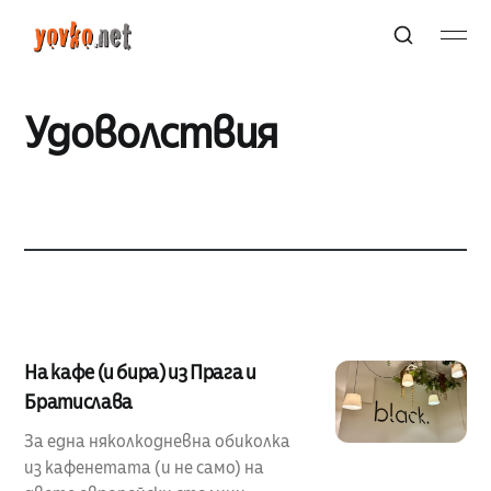
Удоволствия
На кафе (и бира) из Прага и
Братислава
За една няколкодневна обиколка
из кафенетата (и не само) на