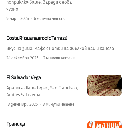
поприключваше. Заради онова
чудно
9 март 2026
6 минути четене
Costa Rica anaerobic Tarrazú
Вкус на зима: Кафе с нотки на ябълков пай и канела
24 декември 2025
2 минути четене
El Salvador Vega
Apaneca-Ilamatepec, San Francisco,
Andres Salaverria
13 декември 2025
3 минути четене
Граница