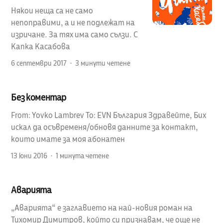
Някои неща са не само
непоправими, а и не подлежат на
изричане. За тях има само сълзи. С
Капка Касабова
6 септември 2017
3 минути четене
Без коментар
From: Yovko Lambrev To: EVN България Здравейте, Бих
искал да осъвременя/обновя данните за контакт,
които имате за моя абонатен
13 юни 2016
1 минута четене
Аварията
„Аварията“ е заглавието на най-новия роман на
Тихомир Димитров, който си признавам, че още не