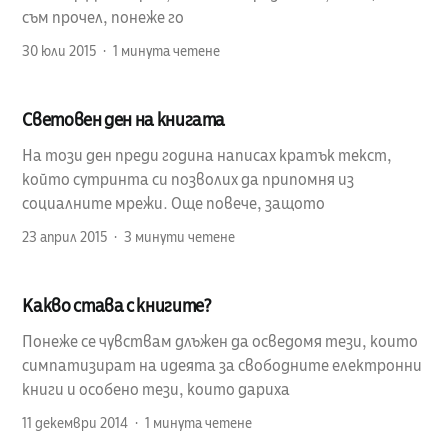
съм прочел, понеже го
30 юли 2015
1 минута четене
Световен ден на книгата
На този ден преди година написах кратък текст,
който сутринта си позволих да припомня из
социалните мрежи. Още повече, защото
23 април 2015
3 минути четене
Какво става с книгите?
Понеже се чувствам длъжен да осведомя тези, които
симпатизират на идеята за свободните електронни
книги и особено тези, които дариха
11 декември 2014
1 минута четене