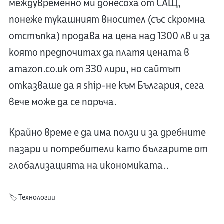
междувременно ми донесоха от САЩ,
понеже тукашният вносител (със скромна
отстъпка) продава на цена над 1300 лв и за
която предпочитах да платя цената в
amazon.co.uk от 330 лири, но сайтът
отказваше да я ship-не към България, сега
вече може да се поръча.
Крайно време е да има ползи и за дребните
пазари и потребители като българите от
глобализацията на икономиката…
🏷️
Технологии