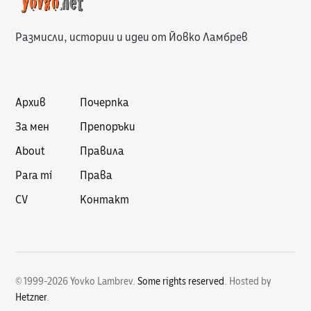
Размисли, истории и идеи от Йовко Ламбрев
Архив
Почерпка
За мен
Препоръки
About
Правила
Para mí
Права
CV
Контакт
© 1999-2026 Yovko Lambrev.
Some rights reserved
.
Hosted by
Hetzner
.