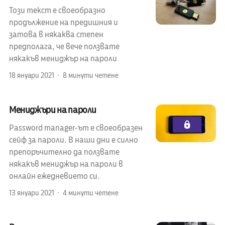
Този текст е своеобразно
продължение на предишния и
затова в някаква степен
предполага, че вече ползвате
някакъв мениджър на пароли
18 януари 2021
8 минути четене
Мениджъри на пароли
Password manager-ът е своеобразен
сейф за пароли. В наши дни е силно
препоръчително да ползвате
някакъв мениджър на пароли в
онлайн ежедневието си.
13 януари 2021
4 минути четене