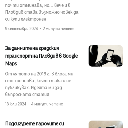
почти отминава, но... вече и в
Пловдив става възможно човек да
си купи електронен
9 септември 2024
2 минути четене
За данните на градския
транспорт на Пловдив в Google
Maps
От лятото на 2019 г. в блога ми
стои чернова, която така и не
публикувах. Идеята ми зад
въпросната статия
18 юли 2024
4 минути четене
Подсигурете паролите си