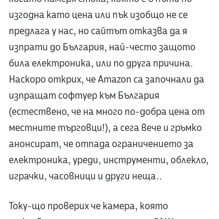
изгодна като цена или пък изобщо не се
предлага у нас, но сайтът отказва да я
изпрати до България, най-често защото
била електроника, или по друга причина.
Наскоро открих, че Amazon са започнали да
изпращат софтуер към България
(естествено, че на много по-добра цена от
местните търговци!), а сега вече и гръмко
анонсират, че отпада ограничението за
електроника, уреди, инструменти, облекло,
играчки, часовници и други неща…
Току-що проверих че камера, която