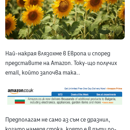
Най-накрая влязохме в Европа и според
представите на Amazon. Току-що получих
email, който започва така…
Предполагам не само аз съм се дразнил,
когато намеря стока, която е в пъти по-