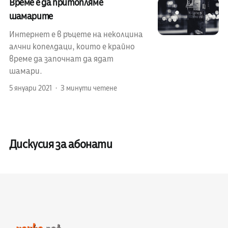
Време е да притопляме
шамарите
Интернет е в ръцете на неколцина
алчни копелдаци, които е крайно
време да започнат да ядат
шамари.
5 януари 2021
3 минути четене
Дискусия за абонати