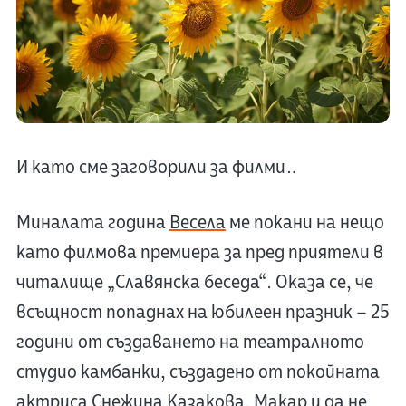
И като сме заговорили за филми…
Миналата година
Весела
ме покани на нещо
като филмова премиера за пред приятели в
читалище „Славянска беседа“. Оказа се, че
всъщност попаднах на юбилеен празник – 25
години от създаването на театралното
студио камбанки, създадено от покойната
актриса Снежина Казакова. Макар и да не