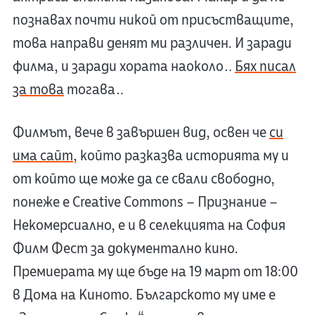
познавах почти никой от присъстващите,
това направи денят ми различен. И заради
филма, и заради хората наоколо…
Бях писал
за това
тогава…
Филмът, вече в завършен вид, освен че
си
има сайт
, който разказва историята му и
от който ще може да се свали свободно,
понеже е Creative Commons – Признание –
Некомерсиално, е и в селекцията на София
Филм Фест за документално кино.
Премиерата му ще бъде на 19 март от 18:00
в Дома на Киното. Българското му име е