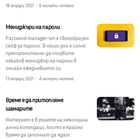
18 януари 2021
8 минути четене
Мениджъри на пароли
Password manager-ът е своеобразен
сейф за пароли. В наши дни е силно
препоръчително да ползвате
някакъв мениджър на пароли в
онлайн ежедневието си.
13 януари 2021
4 минути четене
Време е да притопляме
шамарите
Интернет е в ръцете на неколцина
алчни копелдаци, които е крайно
време да започнат да ядат