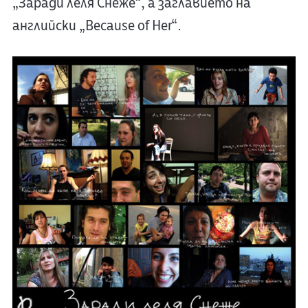
„Заради леля Снеже“, а заглавието на
английски „Because of Her“.