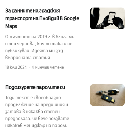
За данните на градския
транспорт на Пловдив в Google
Maps
От лятото на 2019 г. в блога ми
стои чернова, която така и не
публикувах. Идеята ми зад
въпросната статия
18 юли 2024
4 минути четене
Подсигурете паролите си
Този текст е своеобразно
продължение на предишния и
затова в някаква степен
предполага, че вече ползвате
някакъв мениджър на пароли