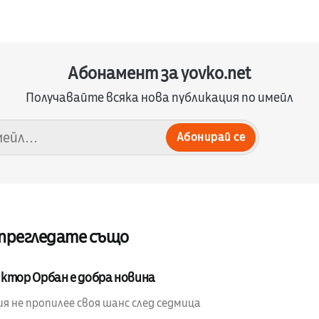
Абонамент за yovko.net
Получавайте всяка нова публикация по имейл
Абонирай се
 прегледате също
ктор Орбан е добра новина
я не пропилее своя шанс след седмица