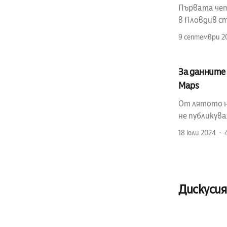
Първата четв
в Пловдив ст
9 септември 2
За данните 
Maps
От лятото на
не публикув
18 юли 2024
Дискусия