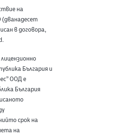
ствие на
0 (дванадесет
исан в договора,
d.
 лицензионно
публика България и
рес” ООД е
лика България
писаното
ду
чийто срок на
мета на