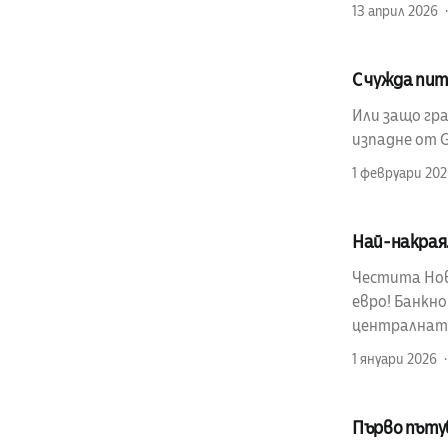
13 април 2026
С чужда пита
Или защо гр
изпадне от 
1 февруари 20
Най-накрая.
Честита Нов
евро! Банкн
централната
1 януари 2026
Първо пъту