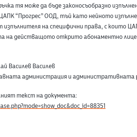
чка тя може да бъде законосъобразно изпълне
 ЦАПК “Прогрес” ООД, тъй като нейното изпълне
изпълнителя на специфични права, с които ЦА
ата на действащото открито абонаментно лице
ай Василев Василев
авната администрация и административната
лният текст на документа:
/case.php?mode=show_doc&doc_id=88351