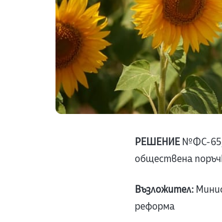
РЕШЕНИЕ
№ФС-65/0
обществена поръч
Възложител:
Минис
реформа