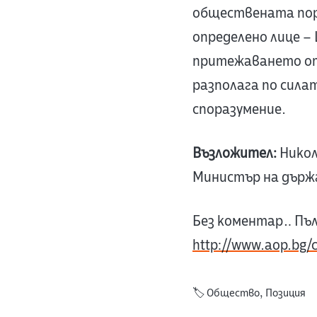
обществената поръ
определено лице –
притежаването от 
разполага по сил
споразумение.
Възложител:
Никол
Министър на държ
Без коментар… Пъ
http://www.aop.bg
🏷️
Общество
,
Позиция