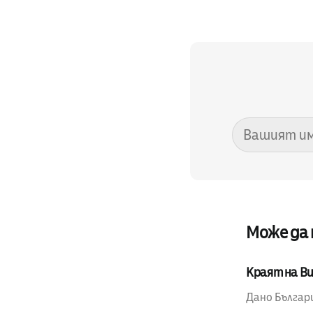
Може да
Краят на Ви
Дано Българи