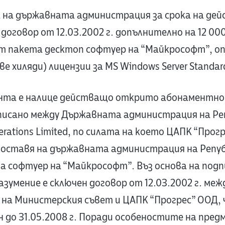
а на държавната администрация за срока на дей
договор от 12.03.2002 г. допълнително на 12 00
от пакета десктоп софтуер на “Майкрософт”, оп
ве хиляди) лицензии за MS Windows Server Standar
нта е налице действащо открито абонаментно
писано между Държавната администрация на Ре
perations Limited, по силата на което ЦАПК “Прог
доставя на държавната администрация на Репуб
а софтуер на “Майкрософт”. Въз основа на под
зумение е сключен договор от 12.03.2002 г. меж
а Министерския съвет и ЦАПК “Прогрес” ООД, 
н до 31.05.2008 г. Поради особеностите на пред