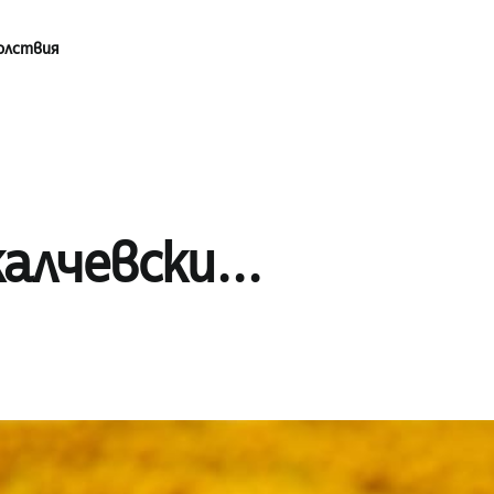
олствия
калчевски...