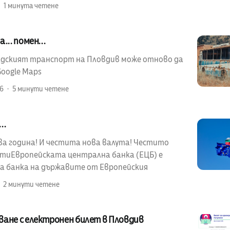
1 минута четене
... помен...
адският транспорт на Пловдив може отново да
Google Maps
26
5 минути четене
..
а година! И честита нова валута! Честито
отиЕвропейската централна банка (ЕЦБ) е
 банка на държавите от Европейския
2 минути четене
ване с електронен билет в Пловдив