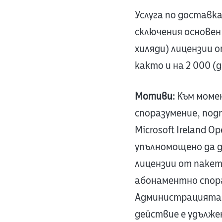
Услуга по доставк
сключения основен 
хиляди) лицензии 
както и на 2 000 (д
Мотиви:
Към моме
споразумение, под
Microsoft Ireland O
упълномощено да 
лицензии от пакет
абонаментно спора
Администрацията н
действие е удълже