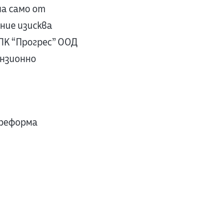
на само от
ние изисква
ПК “Прогрес” ООД
нзионно
 реформа