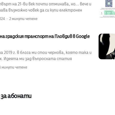
ърт на 21-ви век почти отминава, но... вече и
ава възможно човек да си купи електронен
024
2 минути четене
на градския транспорт на Пловдив в Google
 2019 г. в блога ми стои чернова, която така и
ах. Идеята ми зад въпросната статия
4 минути четене
 за абонати