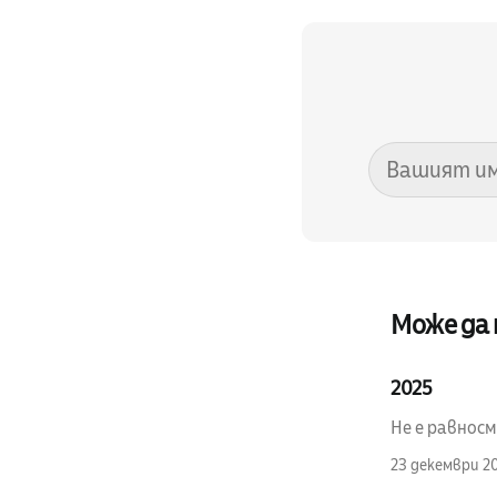
Може да
2025
Не е равносм
23 декември 2