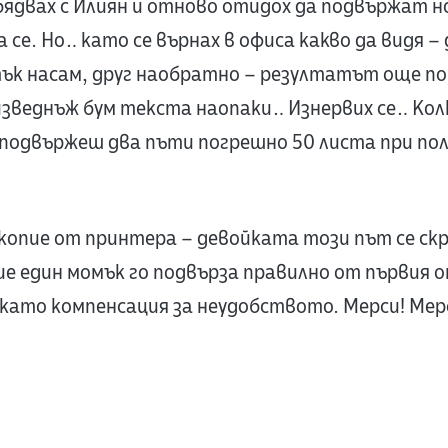
бядвах с Илиян и отново отидох да подвържат н
 се. Но… като се върнах в офиса какво да видя 
ък насам, друг наобратно – резултатът още п
зведнъж бум текста наопаки… Изнервих се… Кол
а подвържеш два пъти погрешно 50 листа при по
 копие от принтера – девойката този път се скр
ие един момък го подвърза правилно от първия о
ато компенсация за неудобството. Мерси! Мер