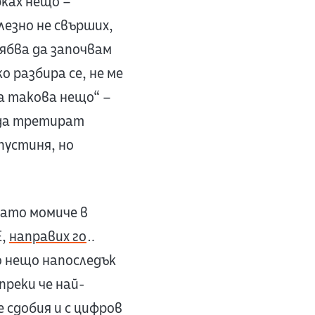
рках нещо –
олезно не свърших,
рябва да започвам
о разбира се, не ме
ма такова нещо“ –
 да третират
 пустиня, но
нато момиче в
Е,
направих го
…
о нещо напоследък
преки че най-
е сдобия и с цифров