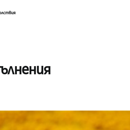
олствия
пълнения