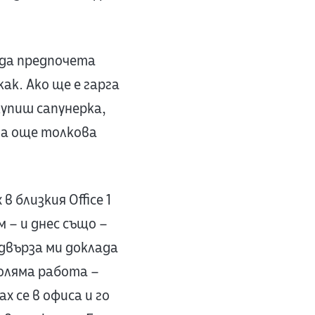
 да предпочета
как. Ако ще е гарга
 купиш сапунерка,
 за още толкова
в близкия Office 1
м – и днес също –
одвърза ми доклада
голяма работа –
х се в офиса и го