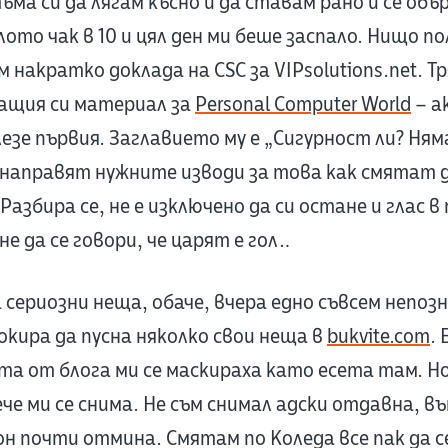
ма си да лягам късно и да ставам рано и се объ
лото чак в 10 и цял ден ми беше заспало. Нищо п
 накратко доклада на CSC за VIPsolutions.net. Т
ващия си материал за
Personal Computer World
– ак
езе първия. Заглавието му е „Сигурност ли? Ня
и направят нужните изводи за това как смятат
азбира се, не е изключено да си остане и глас в
не да се говори, че царят е гол…
 сериозни неща, обаче, вчера едно съвсем непоз
кира да пусна няколко свои неща в
bukvite.com
. 
та от блога ми се маскираха като есета там. Н
ече ми се снима. Не съм снимал адски отдавна, въ
он почти отмина. Смятам по Коледа все пак да с