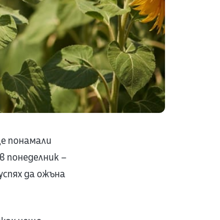
ще понамали
в понеделник –
успях да ожъна