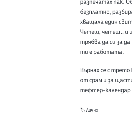
разпечатах пак. О
безплатно, разбира
хващала един свит
Четеш, четеш… и и
трябва да си за д
ти е работата.
Върнах се с трето
от срам и за щаст
тефтер-календар к
🏷️
Лично