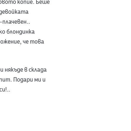
овото копие. Беше
– девойката
о-плачевен…
ко блондинка
ложение, че това
и някъде в склада
пит. Подари ми и
си!…