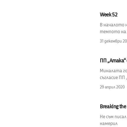
Week 52
В началото н
темпото на п
31 декември 20
ПП „Атака“ 
Миналата год
съгласие ПП 
29 април 2020
Breaking the 
Не съм писал
намерил