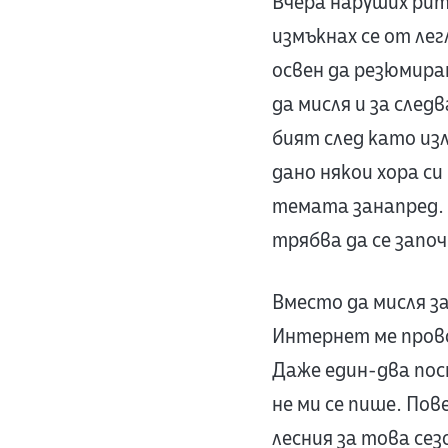
Вчера наруших ритъ
измъкнах се от лег
освен да резюмирам
да мисля и за след
бият след като изл
дано някои хора с
темата занапред. Р
трябва да се започ
Вместо да мисля за
Интернет ме прово
Даже един-два пос
не ми се пише. Пов
лесния за това сез