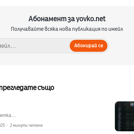
Абонамент за yovko.net
Получавайте всяка нова публикация по имейл
Абонирай се
 прегледате също
етка...
025
2 минути четене