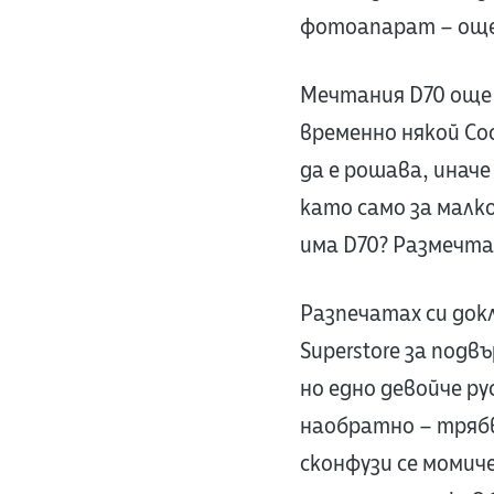
фотоапарат – още 
Мечтания D70 още 
временно някой Cool
да е рошава, иначе
като само за малко
има D70? Размечта
Разпечатах си докла
Superstore за подв
но едно девойче ру
наобратно – трябв
сконфузи се момиче