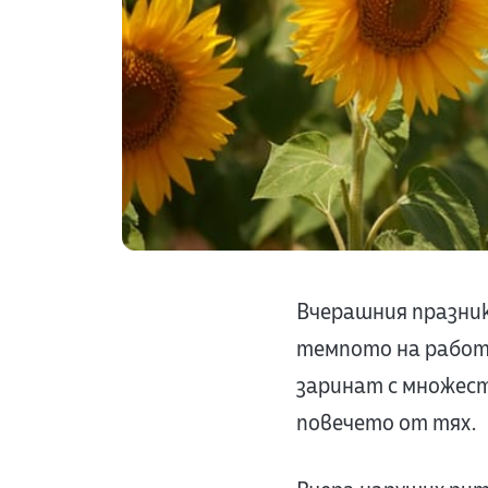
Вчерашния празник
темпото на работн
заринат с множест
повечето от тях.