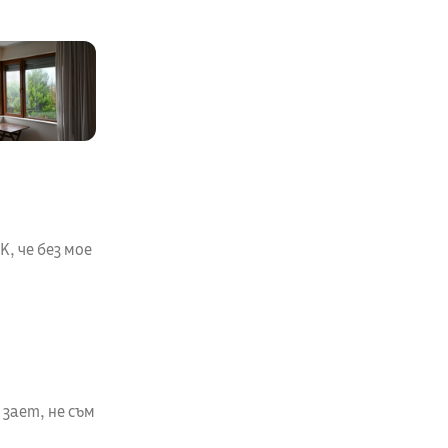
, че без мое
 зает, не съм