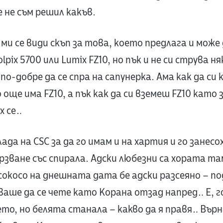
не съм решил какъв.
ми се види скъп за това, което предлага и може
pix 5700 или Lumix FZ10, но пък и не си струва ня
 по-добре да се спра на сапунерка. Ама как да си
 още има FZ10, а пък как да си вземеш FZ10 като
х се…
да на CSC за да го имам и на хартия и го занесох 
ързване със спирала. Адски любезни са хората та
сокосо на днешната дата бе адски разсеяно – п
аше да се чете като Корана отзад напред… Е, 
то, но белята станала – какво да я правя… Върна