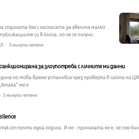
а годината бях с нагласата да увелича малко
убликациите си в блога, но не се получи.
21
3 минути четене
санкционирана за злоупотреба с личните ми данни
ина по това време установих чрез проверка в сайта на ЦИК
„Атака“ ме е
3 минути четене
silence
 тук от почти една година. И не - причината не е, че съм бил