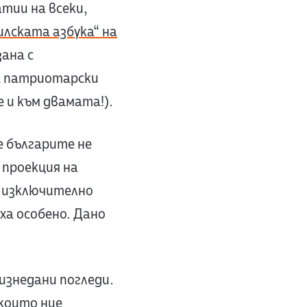
тии на всеки,
илската азбука“ на
зана с
а патриотарски
 и към двамата!).
е българите не
 проекция на
е изключително
ха особено. Дано
 изнедани погледи.
 които ние