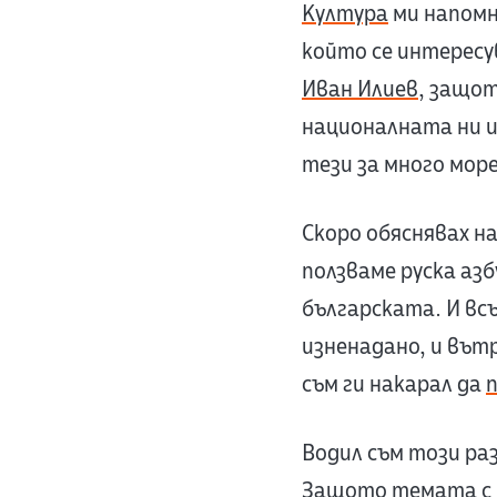
Култура
ми напомн
който се интерес
Иван Илиев
, защот
националната ни 
тези за много море
Скоро обяснявах н
ползваме руска азб
българската. И вс
изненадано, и вът
съм ги накарал да
п
Водил съм този раз
Защото темата с п