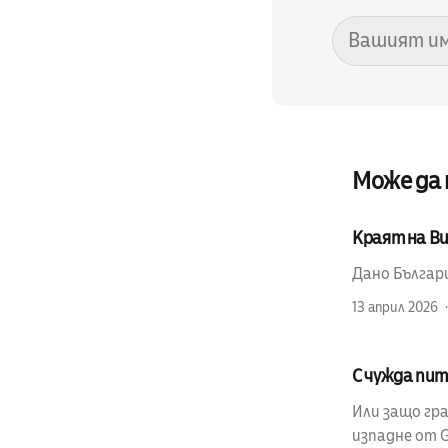
Може да
Краят на Ви
Дано Българи
13 април 2026
С чужда пита
Или защо гр
изпадне от 