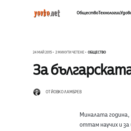
Общество
Технологии
Удов
24 МАЙ 2015
2 МИНУТИ ЧЕТЕНЕ
ОБЩЕСТВО
За българскат
ОТ
ЙОВКО ЛАМБРЕВ
Миналата година, о
оттам научих и з