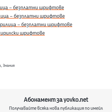
лица – безплатни шрифтове
лица – безплатни шрифтове
рилица – безплатни шрифтове
кирилски шрифтове
и
,
Знания
Абонамент за yovko.net
Получавайте всяка нова публикация по имейл