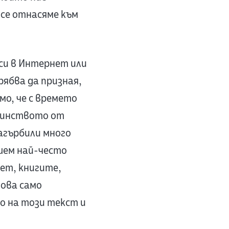
 се отнасяме към
си в Интернет или
рябва да призная,
мо, че с времето
озинството от
агърбили много
ишем най-често
ет, книгите,
това само
о на този текст и