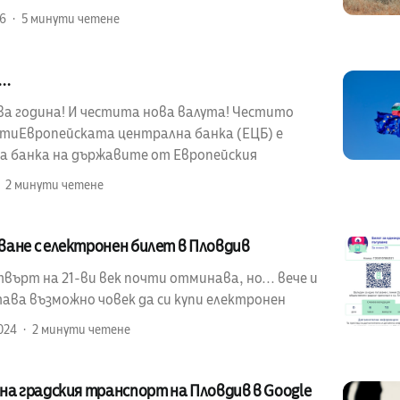
26
5 минути четене
..
а година! И честита нова валута! Честито
отиЕвропейската централна банка (ЕЦБ) е
 банка на държавите от Европейския
2 минути четене
ване с електронен билет в Пловдив
ърт на 21-ви век почти отминава, но... вече и
ава възможно човек да си купи електронен
024
2 минути четене
на градския транспорт на Пловдив в Google