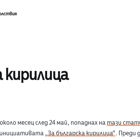
олствия
а кирилица
коло месец след 24 май, попаднах на
тази стат
а инициативата
„За българска кирилица“
. Преди 