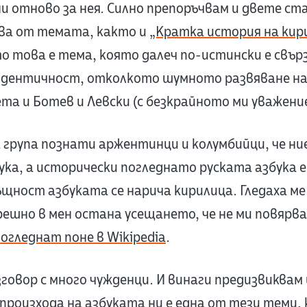
и отново за нея. Силно препоръчвам и двете ста
ува от темата, както и
„Кратка история на кир
о това е тема, която далеч по-истински е свър
идентичност, отколкото шумното развяване н
та и Ботев и Левски (с безкрайното ми уважение
а група познати аржентинци и колумбийци, че ни
ука, а исторически погледнато руската азбука е
ъщност азбуката се нарича кирилица. Гледаха м
решно в мен остана усещането, че не ми повярва
огледнат поне в Wikipedia
.
говор с много чужденци. И винаги предизвиквам
роизхода на азбуката ни е една от тези теми,