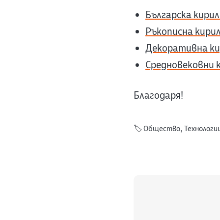
Българска кири
Ръкописна кири
Декоративна ки
Средновековни 
Благодаря!
🏷️
Общество
,
Технологи