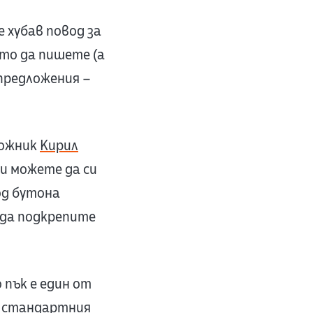
 хубав повод за
то да пишете (а
предложения –
дожник
Кирил
 и можете да си
од бутона
о да подкрепите
 пък е един от
 стандартния