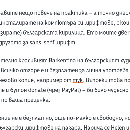
авите нещо повече на практика – а точно днес е
инсталирате на компютъра си шрифтове, с кои
изирате) българската кирилица. Ето моите две 
а другото за sans-serif шрифт.
ително красивият
Barkentina
на българският ху
а всичко отгоре е и безплатен за лична употреба
негово копие, например от
тук
. Въпреки това п
 и бутон donate (чрез PayPal) – би било чудесн
 по ваша преценка.
ие не е безплатно, още по-малко е свободно, но
лгарски шрифтове на пазара. Нарича се
Helen
и