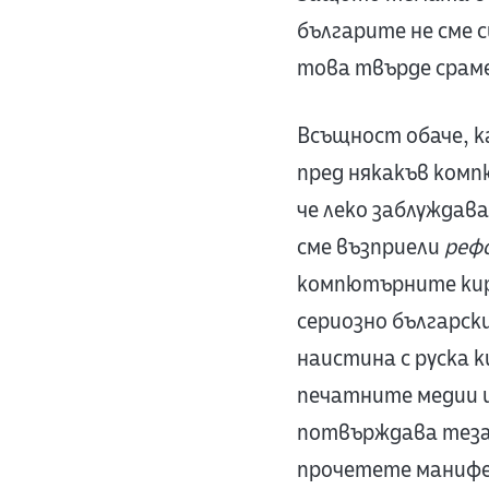
българите не сме 
това твърде срам
Всъщност обаче, к
пред някакъв комп
че леко заблуждава
сме възприели
реф
компютърните кири
сериозно българск
наистина с руска 
печатните медии и
потвърждава тезат
прочетете маниф