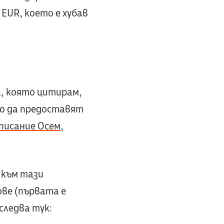
 EUR, което е хубав
а, която цитирам,
то да предоставят
писание Осем
,
 към тази
ве (първата е
следва тук: