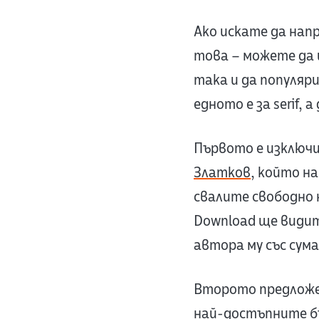
Ако искате да напр
това – можете да 
така и да популяр
едното е за serif, 
Първото е изключ
Златков
, който н
свалите свободно 
Download ще видите
автора му със сума
Второто предложен
най-достъпните бъ