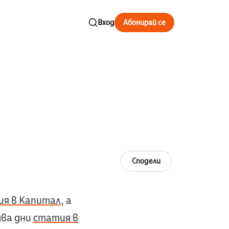
Вход
Абонирай се
Сподели
ия в Капитал
, а
два дни
статия в