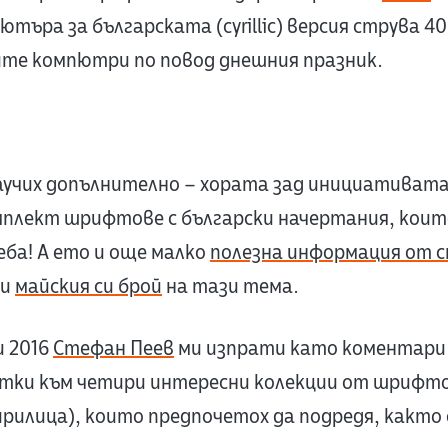
пютъра за българската (cyrillic) версия струва 40
ите компютри по повод днешния празник.
научих допълнително – хората зад инициативат
мплект шрифтове с български начертания, кои
еба! А ето и още малко
полезна информация от с
ли
майския си брой
на тази тема.
и 2016
Стефан Пеев
ми изпрати като коментари
атки към четири интересни колекции от шрифто
ирилица), които предпочетох да подредя, както 