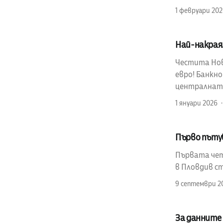
1 февруари 20
Най-накрая.
Честита Нов
евро! Банкн
централната
1 януари 2026
Първо пъту
Първата четв
в Пловдив ст
9 септември 2
За данните 