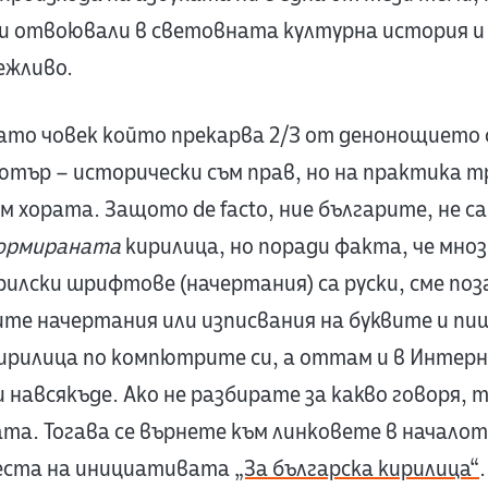
си отвоювали в световната културна история и
ежливо.
ато човек който прекарва 2/3 от денонощието 
ютър – исторически съм прав, но на практика т
м хората. Защото de facto, ние българите, не са
ормираната
кирилица, но поради факта, че мн
лски шрифтове (начертания) са руски, сме поз
ите начертания или изписвания на буквите и п
кирилица по компютрите си, а оттам и в Интерн
 навсякъде. Ако не разбирате за какво говоря, 
а. Тогава се върнете към линковете в началот
еста на инициативата
„За българска кирилица“
.