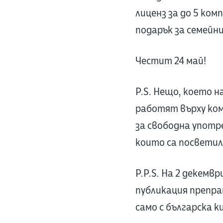
лиценз за до 5 ком
подарък за семейн
Честит 24 май!
P.S. Нещо, което 
работят върху ко
за свободна употр
които са посвети
P.P.S. На 2 декемвр
публикация препр
само с българска к