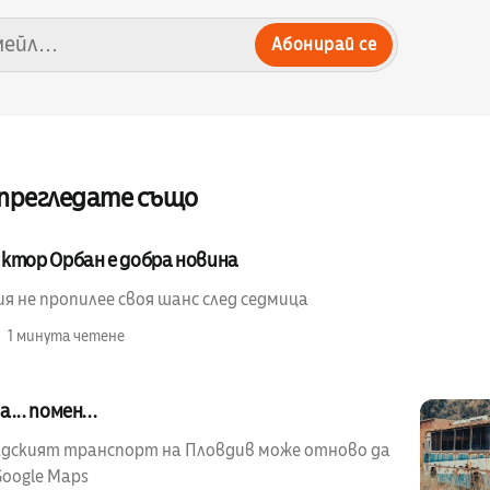
Абонирай се
 прегледате също
ктор Орбан е добра новина
я не пропилее своя шанс след седмица
1 минута четене
... помен...
адският транспорт на Пловдив може отново да
Google Maps