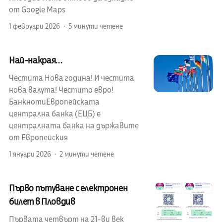
от Google Maps
1 февруари 2026
5 минути четене
Най-накрая...
Честита Нова година! И честита
нова валута! Честито евро!
БанкнотиЕвропейската
централна банка (ЕЦБ) е
централната банка на държавите
от Европейския
1 януари 2026
2 минути четене
Първо пътуване с електронен
билет в Пловдив
Първата четвърт на 21-ви век