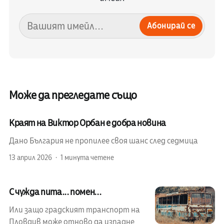
Абонирай се
Може да прегледате също
Краят на Виктор Орбан е добра новина
Дано България не пропилее своя шанс след седмица
13 април 2026
1 минута четене
С чужда пита... помен...
Или защо градският транспорт на
Пловдив може отново да изпадне