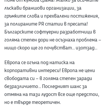
Поне от кумова срама! Жалко за всичките
лъскави браншови организации, за
гръмките слова и прехвалени постижения,
за полираните PR статии в пресата!
Българските софтуерни разработчици в
голяма степен дори не осъзнаха проблема –
нищо скоро ще го почувстват… изотзад…
Европа се огъна под натиска на
корпоративни интереси! Европа не цени
свободата си – в голяма степен заради
безразличието… Последният шанс за
отмяна на тази лудост все още предстои,
но е твърде теоретичен.