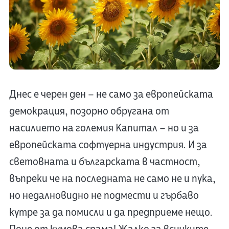
Днес е черен ден – не само за европейската
демокрация, позорно обругана от
насилието на големия Капитал – но и за
европейската софтуерна индустрия. И за
световната и българската в частност,
въпреки че на последната не само не и пука,
но недалновидно не подмести и гърбаво
кутре за да помисли и да предприеме нещо.