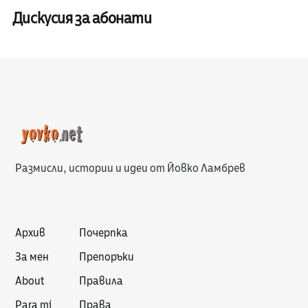
Дискусия за абонати
Размисли, истории и идеи от Йовко Ламбрев
Архив
Почерпка
За мен
Препоръки
About
Правила
Para mí
Права