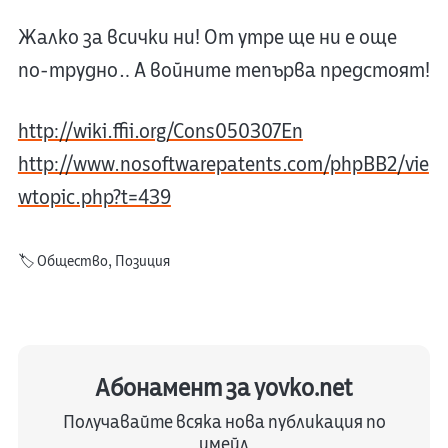
Жалко за всички ни! От утре ще ни е още
по-трудно… А войните тепърва предстоят!
http://wiki.ffii.org/Cons050307En
http://www.nosoftwarepatents.com/phpBB2/vie
wtopic.php?t=439
🏷️
Общество
,
Позиция
Абонамент за yovko.net
Получавайте всяка нова публикация по
имейл