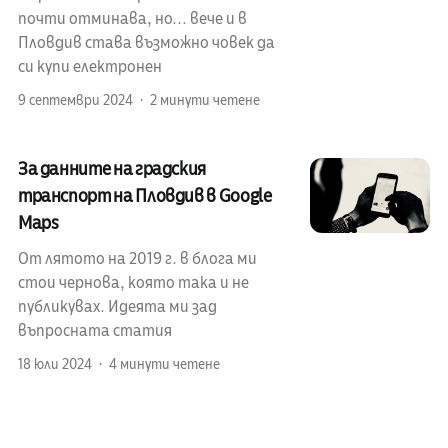
почти отминава, но... вече и в
Пловдив става възможно човек да
си купи електронен
9 септември 2024
2 минути четене
За данните на градския
транспорт на Пловдив в Google
Maps
От лятото на 2019 г. в блога ми
стои чернова, която така и не
публикувах. Идеята ми зад
въпросната статия
18 юли 2024
4 минути четене