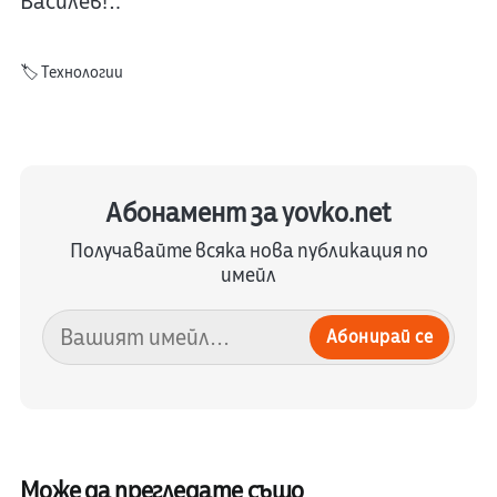
Василев!…
🏷️
Технологии
Абонамент за yovko.net
Получавайте всяка нова публикация по
имейл
Абонирай се
Може да прегледате също