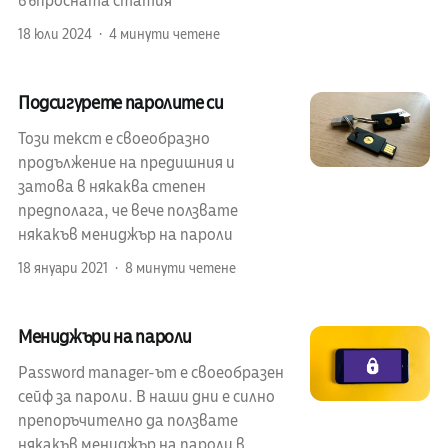
въпросната статия
18 юли 2024
4 минути четене
Подсигурете паролите си
Този текст е своеобразно
продължение на предишния и
затова в някаква степен
предполага, че вече ползвате
някакъв мениджър на пароли
18 януари 2021
8 минути четене
Мениджъри на пароли
Password manager-ът е своеобразен
сейф за пароли. В наши дни е силно
препоръчително да ползвате
някакъв мениджър на пароли в