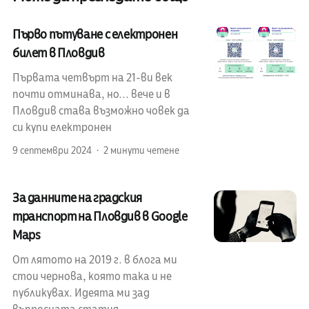
Първо пътуване с електронен
билет в Пловдив
Първата четвърт на 21-ви век
почти отминава, но... вече и в
Пловдив става възможно човек да
си купи електронен
9 септември 2024
2 минути четене
За данните на градския
транспорт на Пловдив в Google
Maps
От лятото на 2019 г. в блога ми
стои чернова, която така и не
публикувах. Идеята ми зад