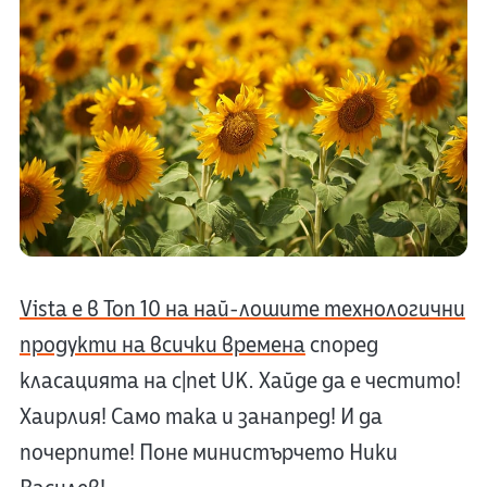
Vista е в Топ 10 на най-лошите технологични
продукти на всички времена
според
класацията на c|net UK. Хайде да е честито!
Хаирлия! Само така и занапред! И да
почерпите! Поне министърчето Ники