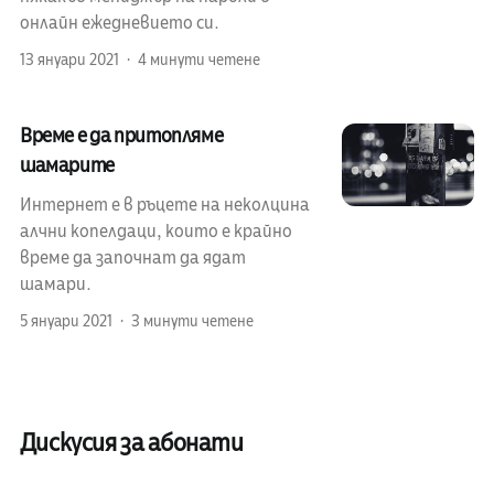
онлайн ежедневието си.
13 януари 2021
4 минути четене
Време е да притопляме
шамарите
Интернет е в ръцете на неколцина
алчни копелдаци, които е крайно
време да започнат да ядат
шамари.
5 януари 2021
3 минути четене
Дискусия за абонати