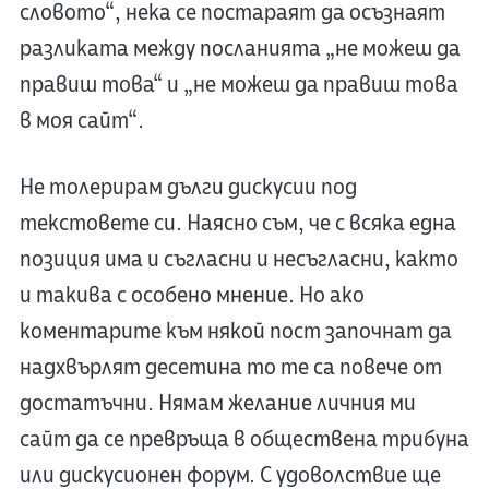
словото“, нека се постараят да осъзнаят
разликата между посланията „не можеш да
правиш това“ и „не можеш да правиш това
в моя сайт“.
Не толерирам дълги дискусии под
текстовете си. Наясно съм, че с всяка една
позиция има и съгласни и несъгласни, както
и такива с особено мнение. Но ако
коментарите към някой пост започнат да
надхвърлят десетина то те са повече от
достатъчни. Нямам желание личния ми
сайт да се превръща в обществена трибуна
или дискусионен форум. С удоволствие ще