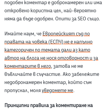
подобен коментар е добронамерен или има
откровено користна цел, най-вероятно
няма да бъде одобрен. Опити за SEO също.
Имайте наум, че
Европейският съд по
правата на човека (ЕСПЧ) не е напълно
категоричен по темата дали аз като
автор на блога не нося отговорност и за
коментарите в него
, затова не ме
въвличайте в съучастие. Ако забележите
недобронамерен коментар, който съм
пропуснал, моля
уведомете ме
.
Принципни правила за коментиране на