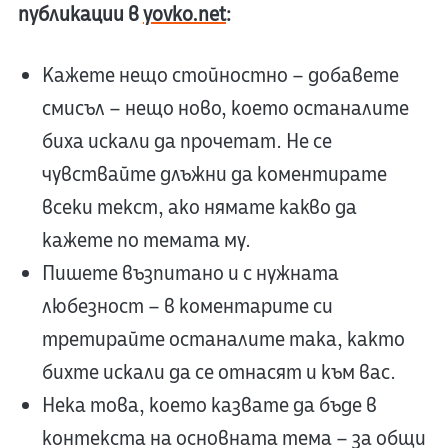
публикации в
yovko.net
:
Кажете нещо стойностно – добавете
смисъл – нещо ново, което останалите
биха искали да прочетат. Не се
чувствайте длъжни да коментирате
всеки текст, ако нямате какво да
кажете по темата му.
Пишете възпитано и с нужната
любезност – в коментарите си
третирайте останалите така, както
бихте искали да се отнасят и към вас.
Нека това, което казвате да бъде в
контекста на основната тема – за общи