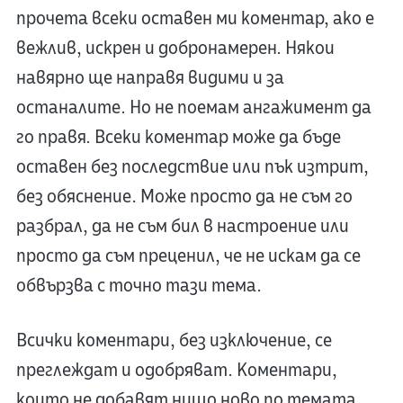
прочета всеки оставен ми коментар, ако е
вежлив, искрен и добронамерен. Някои
навярно ще направя видими и за
останалите. Но не поемам ангажимент да
го правя. Всеки коментар може да бъде
оставен без последствие или пък изтрит,
без обяснение. Може просто да не съм го
разбрал, да не съм бил в настроение или
просто да съм преценил, че не искам да се
обвързва с точно тази тема.
Всички коментари, без изключение, се
преглеждат и одобряват. Коментари,
които не добавят нищо ново по темата,