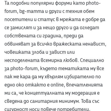
Та подобни популярни форуми като photo-
forum, bg-mamma и други с техния обем
посетители и статус в мрежата е добре да
се замислят и за нещо друго и да огледат
собствената си градина, преди да
обвиняват за всичко вражеската ненавист,
човешката злоба и завист или
несподелената всемирна любов. Специално
за photo-forum, където тематиката му все
пак ме кара да му хвърлям избирателно по
едно око откакто е online, впечатленията
ми са, че концептуалната му модерация е
сведена до санитарния минимум. Това със
сигурност носи повече потребители,