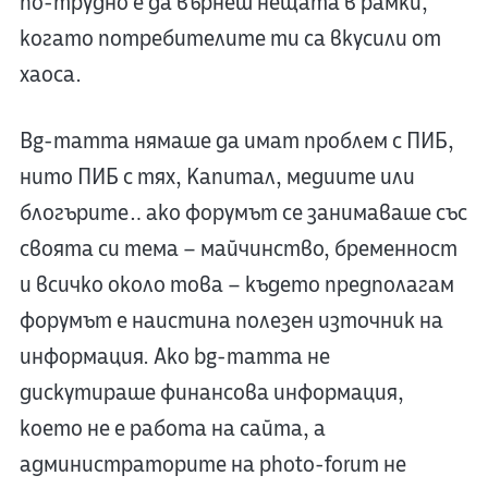
по-трудно е да върнеш нещата в рамки,
когато потребителите ти са вкусили от
хаоса.
Bg-mamma нямаше да имат проблем с ПИБ,
нито ПИБ с тях, Капитал, медиите или
блогърите… ако форумът се занимаваше със
своята си тема – майчинство, бременност
и всичко около това – където предполагам
форумът е наистина полезен източник на
информация. Ако bg-mamma не
дискутираше финансова информация,
което не е работа на сайта, а
администраторите на photo-forum не