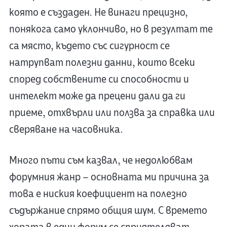
която е създаден. Не винаги прецизно,
понякога само уклончиво, но в резултат те
са място, където със сигурност се
натрупват полезни данни, които всеки
според собствените си способности и
интелект може да прецени дали да ги
приеме, отхвърли или ползва за справка или
сверяване на часовника.
Много пъти съм казвал, че недолюбвам
форумния жанр – основната ми причина за
това е ниския коефициент на полезно
съдържание спрямо общия шум. С времето