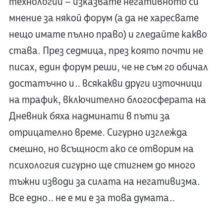
технологии – изказвате негативното си
мнение за някой форум (а да не харесвате
нещо имате пълно право) и гледайте какво
става. През седмица, през която почти не
писах, един форум реши, че не съм го обичал
достатъчно и… всякакви други източници
на трафик, включително блогосферата на
Дневник бяха надминати в пъти за
отрицателно време. Сигурно изглежда
смешно, но всъщност ако се отворим на
психология сигурно ще стигнем до много
тъжни изводи за силата на негативизма.
Все едно… не е ми е за това думата…