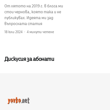
От лятото на 2019 г. в блога ми
стои чернова, която така и не
публикувах. Идеята ми зад
въпросната статия
18 юли 2024
4 минути четене
Дискусия за абонати