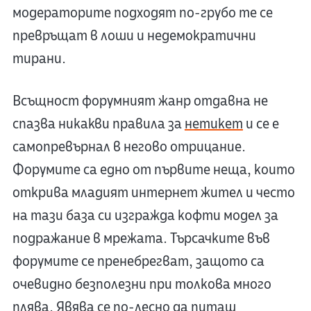
модераторите подходят по-грубо те се
превръщат в лоши и недемократични
тирани.
Всъщност форумният жанр отдавна не
спазва никакви правила за
нетикет
и се е
самопревърнал в негово отрицание.
Форумите са едно от първите неща, които
открива младият интернет жител и често
на тази база си изгражда кофти модел за
подражание в мрежата. Търсачките във
форумите се пренебрегват, защото са
очевидно безполезни при толкова много
плява. Явява се по-лесно да питаш