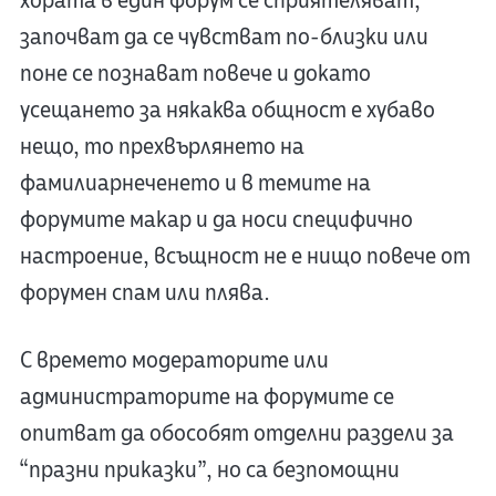
хората в един форум се сприятеляват,
започват да се чувстват по-близки или
поне се познават повече и докато
усещането за някаква общност е хубаво
нещо, то прехвърлянето на
фамилиарнеченето и в темите на
форумите макар и да носи специфично
настроение, всъщност не е нищо повече от
форумен спам или плява.
С времето модераторите или
администраторите на форумите се
опитват да обособят отделни раздели за
“празни приказки”, но са безпомощни