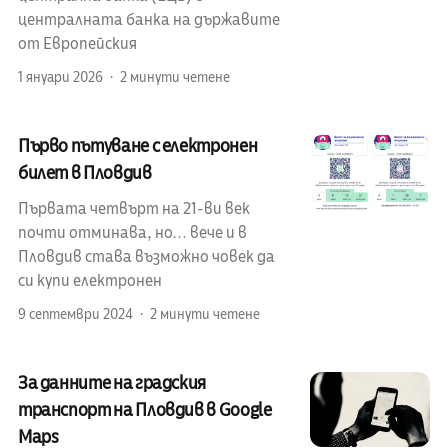
централната банка на държавите
от Европейския
1 януари 2026
2 минути четене
Първо пътуване с електронен
билет в Пловдив
Първата четвърт на 21-ви век
почти отминава, но... вече и в
Пловдив става възможно човек да
си купи електронен
9 септември 2024
2 минути четене
За данните на градския
транспорт на Пловдив в Google
Maps