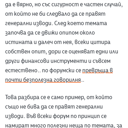
да е вярно, но със сигурност е частен случай,
от който не би следвало да се правят
генерални изводи. След което темата
започва да се движи опипом около
истината и далеч от нея, всеки цитира
собствен опит, дори се оценяват едни или
други финансови инструменти и съвсем
естествено… по форумски се
превръща в
почти безполезна говорилня
…
Това разбира се е само пример, от който
също не бива да се правят генерални
изводи. Във всеки форум по принцип се
намират много полезни неща по темата, за