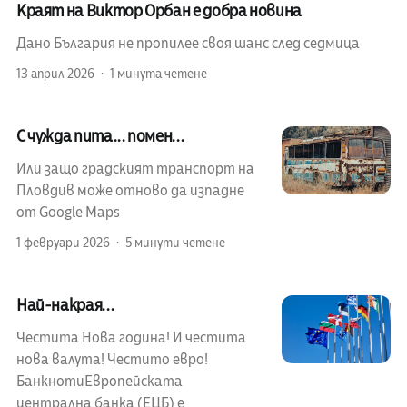
Краят на Виктор Орбан е добра новина
Дано България не пропилее своя шанс след седмица
13 април 2026
1 минута четене
С чужда пита... помен...
Или защо градският транспорт на
Пловдив може отново да изпадне
от Google Maps
1 февруари 2026
5 минути четене
Най-накрая...
Честита Нова година! И честита
нова валута! Честито евро!
БанкнотиЕвропейската
централна банка (ЕЦБ) е