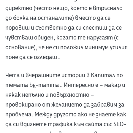
директно (често нещо, което е втръснало
до болка на останалите) вместо да се
поровиш и съответно да си спестиш да се
чувстваш обиден, когато те наругаят (с
основание), че не си положил минимум усилия
поне да се огледаш…
Чета и вчерашните истории в Капитал по
темата bg-mamma… Интересно е – макар и
някак непълно и повърхностно –
провокирано от желанието да забравим за
проблема. Между другото ако не знаете как
да си вдигнете трафика към сайта със SEO-