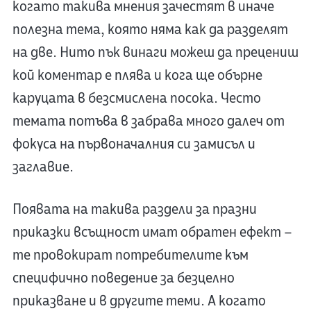
когато такива мнения зачестят в иначе
полезна тема, която няма как да разделят
на две. Нито пък винаги можеш да прецениш
кой коментар е плява и кога ще обърне
каруцата в безсмислена посока. Често
темата потъва в забрава много далеч от
фокуса на първоначалния си замисъл и
заглавие.
Появата на такива раздели за празни
приказки всъщност имат обратен ефект –
те провокират потребителите към
специфично поведение за безцелно
приказване и в другите теми. А когато