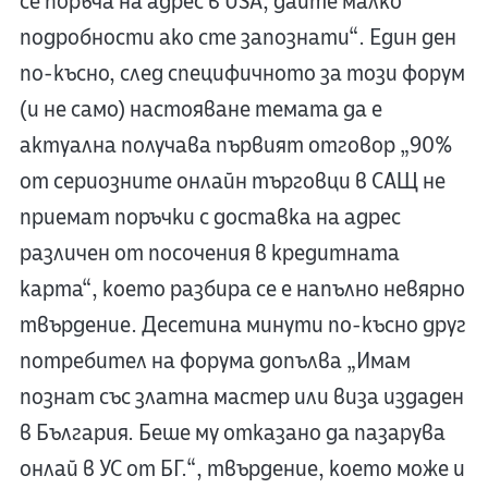
се поръча на адрес в USA, дайте малко
подробности ако сте запознати“. Един ден
по-късно, след специфичното за този форум
(и не само) настояване темата да е
актуална получава първият отговор „90%
от сериозните онлайн търговци в САЩ не
приемат поръчки с доставка на адрес
различен от посочения в кредитната
карта“, което разбира се е напълно невярно
твърдение. Десетина минути по-късно друг
потребител на форума допълва „Имам
познат със златна мастер или виза издаден
в България. Беше му отказано да пазарува
онлай в УС от БГ.“, твърдение, което може и