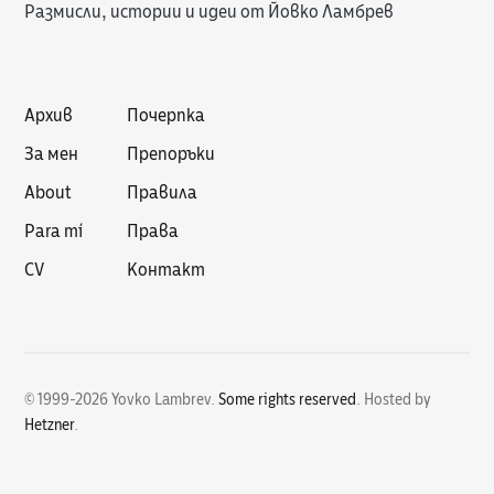
Размисли, истории и идеи от Йовко Ламбрев
Архив
Почерпка
За мен
Препоръки
About
Правила
Para mí
Права
CV
Контакт
© 1999-2026 Yovko Lambrev.
Some rights reserved
.
Hosted by
Hetzner
.