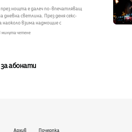
e през нощта е далеч по-впечатляващ
 дневна светлина. През деня секс-
 наоколо взима надмощие с
1 минута четене
 за абонати
Архив
Почерпка