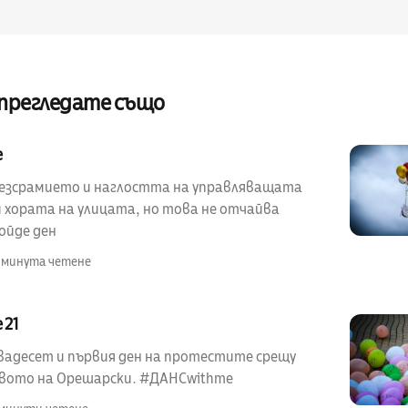
 прегледате също
e
безсрамието и наглостта на управляващата
 хората на улицата, но това не отчайва
ойде ден
1 минута четене
 21
вадесет и първия ден на протестите срещу
вото на Орешарски. #ДАНСwithme