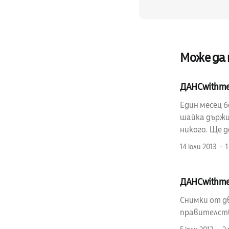
Може да
ДАНСwithm
Един месец 
шайка държи
никого. Ще д
14 юли 2013
ДАНСwithme
Снимки от д
правителст