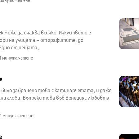
 минути четене
к може да очаква всичко. Изкуството е
Дори на улицата – от графитите, до
Едно от нещата,
1 минута четене
e
е било забранено това с катинарчетата, и даже
зни глоби. Въпреки това във Венеция… любовта
1 минута четене
e