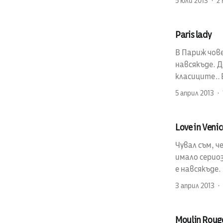
5 юли 2013
2
Paris lady
В Париж чове
навсякъде. 
класиците… 
5 април 2013
Love in Venic
Чувал съм, ч
имало серио
е навсякъде.
3 април 2013
Moulin Roug