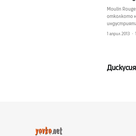
Moulin Roug
отколкото на
индустрията
1 април 2013
Дискусия