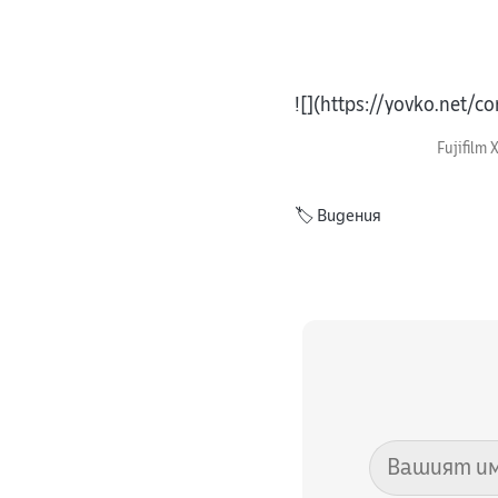
![](https://yovko.net
Fujifilm 
🏷️
Видения