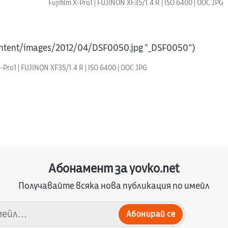
Fujifilm X-Pro1 | FUJINON XF35/1.4 R | ISO 6400 | OOC JPG
/content/images/2012/04/DSF0050.jpg "_DSF0050")
X-Pro1 | FUJINON XF35/1.4 R | ISO 6400 | OOC JPG
Абонамент за yovko.net
Получавайте всяка нова публикация по имейл
Абонирай се