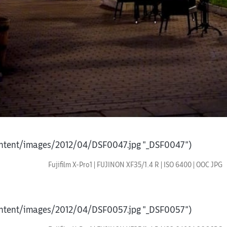
content/images/2012/04/DSF0047.jpg "_DSF0047")
Fujifilm X-Pro1 | FUJINON XF35/1.4 R | ISO 6400 | OOC JPG
content/images/2012/04/DSF0057.jpg "_DSF0057")