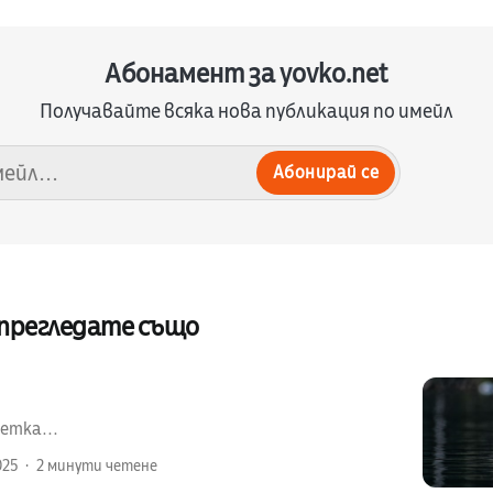
Абонамент за yovko.net
Получавайте всяка нова публикация по имейл
Абонирай се
 прегледате също
етка...
025
2 минути четене