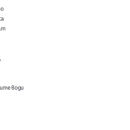
но
са
ат
,
ните води