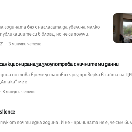
а годината бях с нагласата да увелича малко
убликациите си в блога, но не се получи.
21
3 минути четене
санкционирана за злоупотреба с личните ми данни
ина по това време установих чрез проверка в сайта на ЦИК
„Атака“ ме е
3 минути четене
silence
 тук от почти една година. И не - причината не е, че съм бил