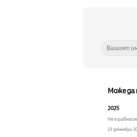
Може да
2025
Не е равносм
23 декември 2