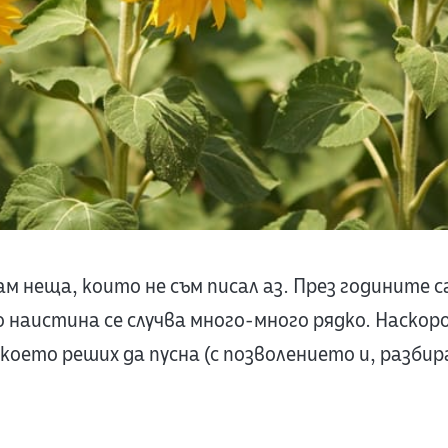
ам неща, които не съм писал аз. През годините 
о наистина се случва много-много рядко. Наскор
което реших да пусна (с позволението и, разбира