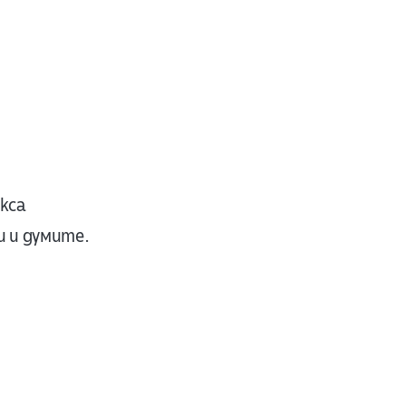
кса
 и думите.