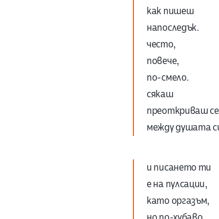
как пишеш
напоследък.
често,
повече,
по-смело.
сякаш
преоткриваш се
между душата си
и писането ти
е на пулсации,
като оргазъм,
но по-хубаво.