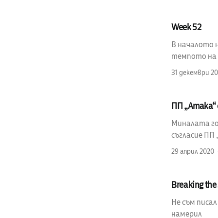
Week 52
В началото н
темпото на п
31 декември 20
ПП „Атака“ 
Миналата год
съгласие ПП 
29 април 2020
Breaking the 
Не съм писал
намерил