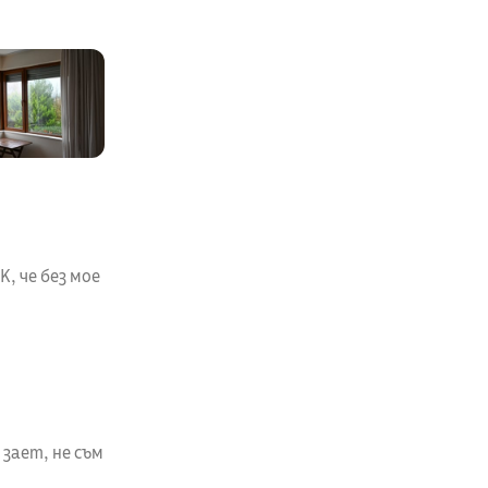
, че без мое
 зает, не съм