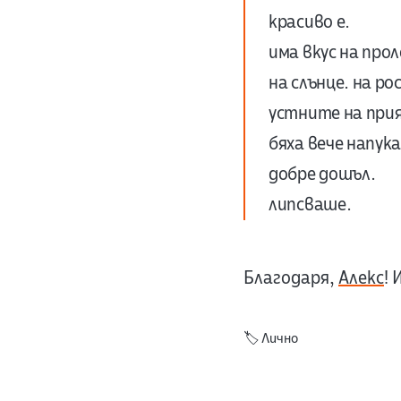
красиво е.
има вкус на про
на слънце. на рос
устните на при
бяха вече напук
добре дошъл.
липсваше.
Благодаря,
Алекс
! 
🏷️
Лично