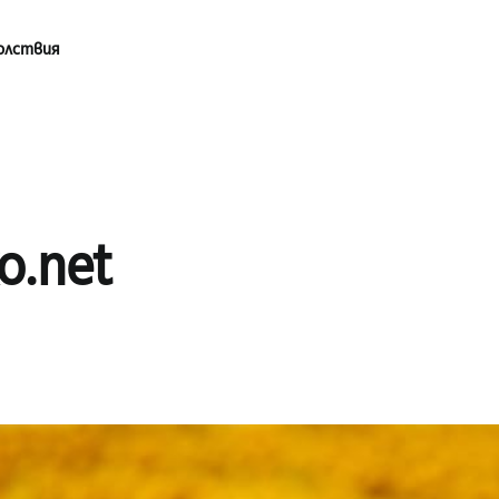
олствия
o.net