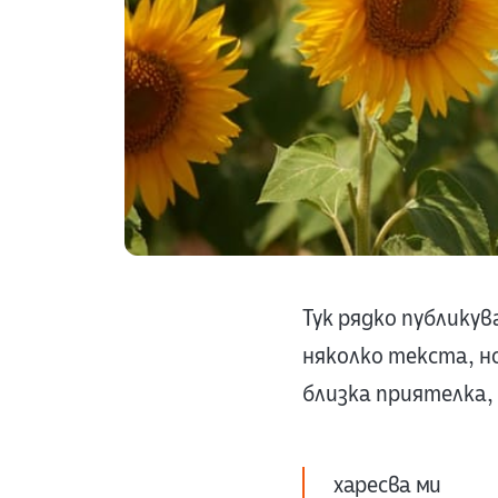
Тук рядко публикув
няколко текста, н
близка приятелка, 
харесва ми