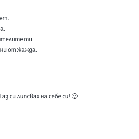
лет.
а.
ятелите ти
ани от жажда.
И аз си липсвах на себе си! 🙂