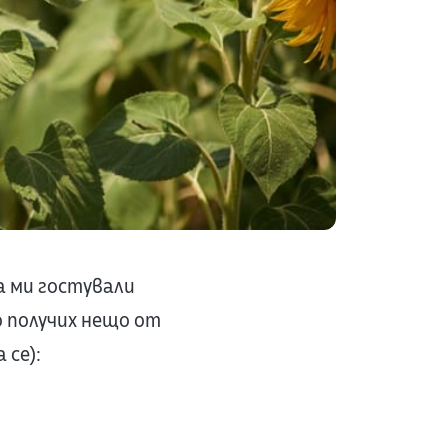
са ми гостували
о получих нещо от
 се):