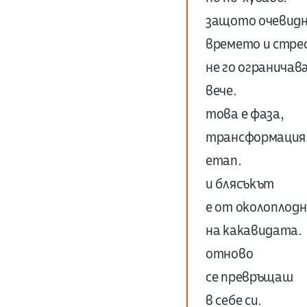
защото очевид
времето и стре
не го ограничав
вече.
това е фаза,
трансформация
етап.
и блясъкът
е от околоплод
на какавидата.
отново
се превръщаш
в себе си.