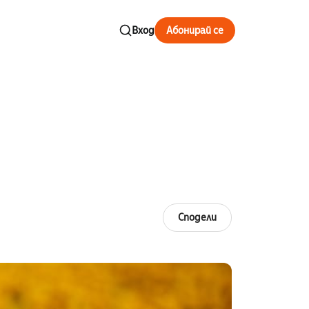
Вход
Абонирай се
Сподели