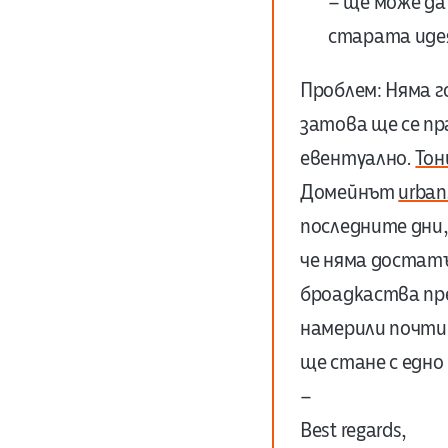
– ще може да
старата иде
Проблем: Няма 
затова ще се пр
евентуално.
Тон
Домейнът
urban
последните дни,
че няма достатъ
броадкаства пр
намерили почти, 
ще стане с едно
–
Best regards,