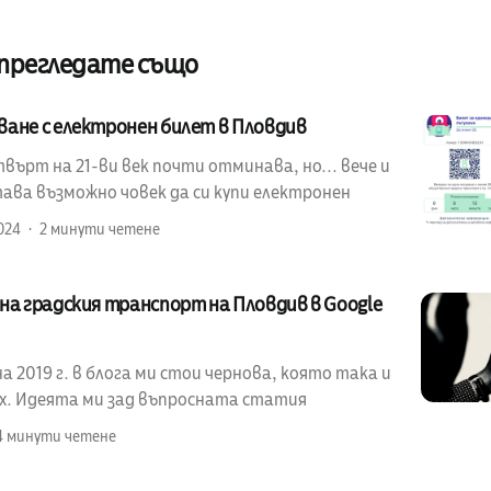
 прегледате също
ване с електронен билет в Пловдив
ърт на 21-ви век почти отминава, но... вече и
ава възможно човек да си купи електронен
024
2 минути четене
на градския транспорт на Пловдив в Google
 2019 г. в блога ми стои чернова, която така и
ах. Идеята ми зад въпросната статия
4 минути четене