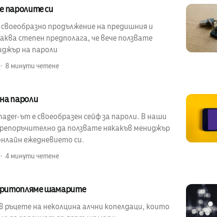
е паролите си
е своеобразно продължение на предишния и
аква степен предполага, че вече ползвате
иджър на пароли
8 минути четене
на пароли
ager-ът е своеобразен сейф за пароли. В наши
 препоръчително да ползвате някакъв мениджър
онлайн ежедневието си.
4 минути четене
 притопляме шамарите
в ръцете на неколцина алчни копелдаци, които