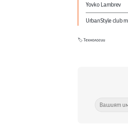
Yovko Lambrev
UrbanStyle club ma
🏷️
Технологии