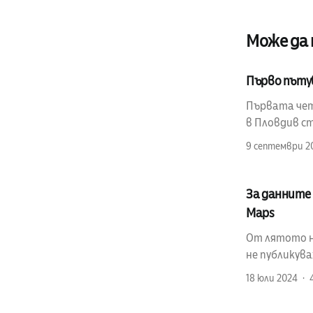
Може да
Първо пъту
Първата четв
в Пловдив ст
9 септември 2
За данните 
Maps
От лятото на
не публикув
18 юли 2024