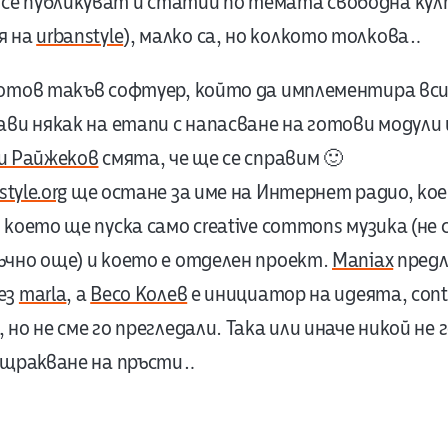
 се публикуват и статии по темата свободна култ
я на
urbanstyle
), малко са, но колкото толкова…
готов такъв софтуер, който да имплементира вси
ави някак на етапи с напасване на готови модули
и Райжеков
смята, че ще се справим 🙂
style.org
ще остане за име на Интернет радио, кое
 което ще пуска само creative commons музика (не 
чно още) и което е отделен проект.
Maniax
предл
ез
marla
, а
Весо Колев
е инициатор на идеята, cont
но не сме го прегледали. Така или иначе никой не 
 щракване на пръсти…