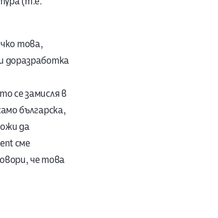
ура (т.е.
чко това,
 и доразработка
то се замисля в
само българска,
ожи да
ent сме
говори, че това