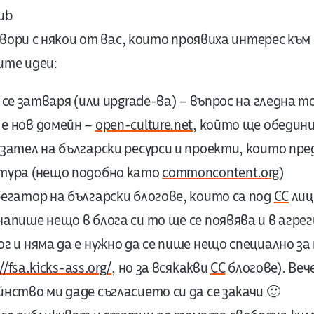
ub
вори с някои от вас, които проявиха интерес към 
ите идеи:
се затваря (или upgrade-ва) – въпрос на гледна т
е нов домейн –
open-culture.net
, който ще обедин
азател на български ресурси и проекти, които п
лтура (нещо подобно като
commoncontent.org
)
регатор на български блогове, които са под
CC
лиц
напише нещо в блога си то ще се появява и в агре
г и няма да е нужно да се пише нещо специално за
//fsa.kicks-ass.org/
, но за всякакви
CC
блогове). Веч
йнство ми даде съгласието си да се закачи 🙂