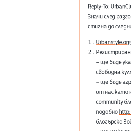
Reply-To: UrbanCl
Значи след разго
стигна до следн
Urbanstyle.org
Регистриран 
– ще бъде ук
свободна ку
– ще бъде аг
от нас като 
community бло
подобно
http:
блогърско во