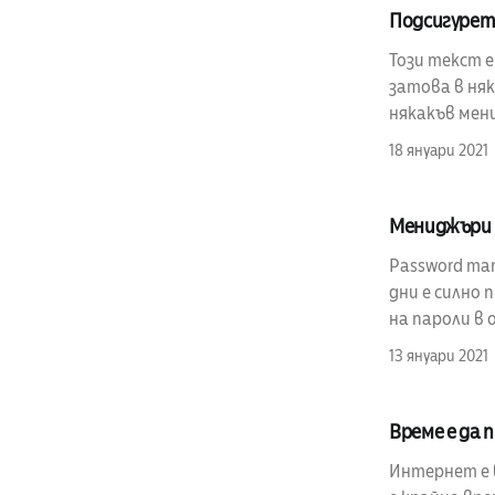
Подсигурет
Този текст 
затова в няк
някакъв мен
18 януари 2021
Мениджъри 
Password man
дни е силно
на пароли в 
13 януари 2021
Време е да
Интернет е 