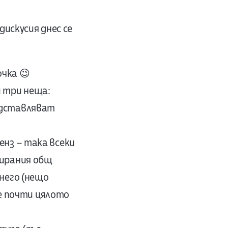
дискусия днес се
очка 😉
и три неща:
редставляват
енз – така всеки
гирания общ
 него (нещо
е почти цялото