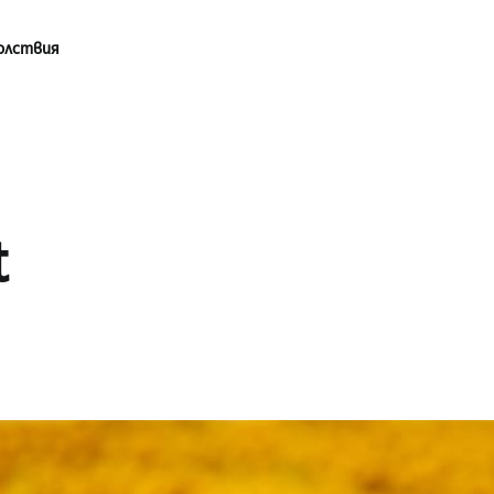
олствия
t