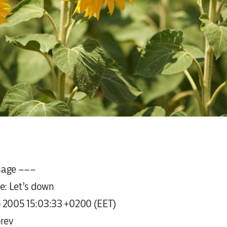
sage –––
e: Let’s down
b 2005 15:03:33 +0200 (EET)
rev