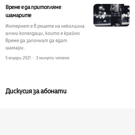
Време е да притопляме
шамарите
Интернет е в ръцете на неколцина
алчни копелдаци, които е крайно
време да започнат да ядат
шамари.
5 януари 2021
3 минути четене
Дискусия за абонати