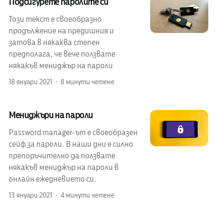
Подсигурете паролите си
Този текст е своеобразно
продължение на предишния и
затова в някаква степен
предполага, че вече ползвате
някакъв мениджър на пароли
18 януари 2021
8 минути четене
Мениджъри на пароли
Password manager-ът е своеобразен
сейф за пароли. В наши дни е силно
препоръчително да ползвате
някакъв мениджър на пароли в
онлайн ежедневието си.
13 януари 2021
4 минути четене