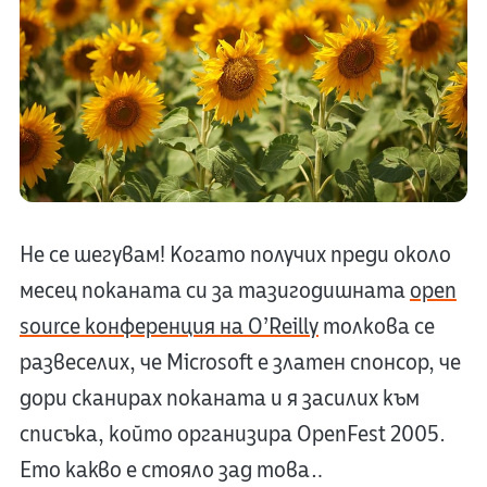
Не се шегувам! Когато получих преди около
месец поканата си за тазигодишната
open
source конференция на O’Reilly
толкова се
развеселих, че Microsoft е златен спонсор, че
дори сканирах поканата и я засилих към
списъка, който организира OpenFest 2005.
Ето какво е стояло зад това…