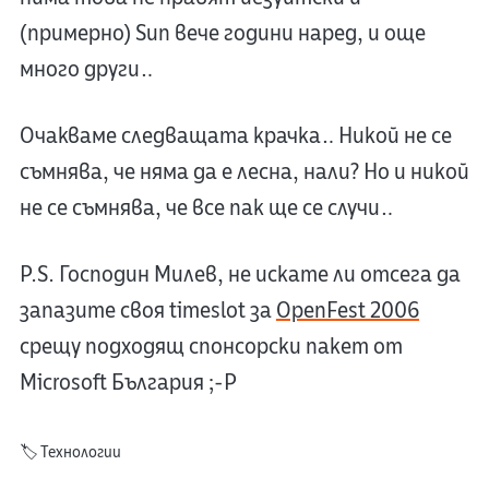
(примерно) Sun вече години наред, и още
много други…
Очакваме следващата крачка… Никой не се
съмнява, че няма да е лесна, нали? Но и никой
не се съмнява, че все пак ще се случи…
P.S. Господин Милев, не искате ли отсега да
запазите своя timeslot за
OpenFest 2006
срещу подходящ спонсорски пакет от
Microsoft България ;-P
🏷️
Технологии