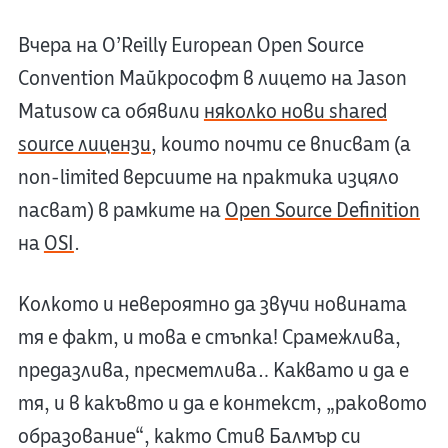
Вчера на O’Reilly European Open Source
Convention Майкрософт в лицето на Jason
Matusow са обявили
няколко нови shared
source лицензи
, които почти се вписват (а
non-limited версиите на практика изцяло
пасват) в рамките на
Open Source Definition
на
OSI
.
Колкото и невероятно да звучи новината
тя е факт, и това е стъпка! Срамежлива,
предазлива, пресметлива… Каквато и да е
тя, и в какъвто и да е контекст, „раковото
образование“, както Стив Балмър си