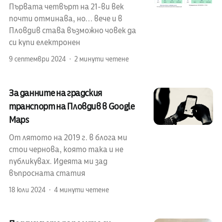
Първата четвърт на 21-ви век
почти отминава, но... вече и в
Пловдив става възможно човек да
си купи електронен
9 септември 2024
2 минути четене
За данните на градския
транспорт на Пловдив в Google
Maps
От лятото на 2019 г. в блога ми
стои чернова, която така и не
публикувах. Идеята ми зад
въпросната статия
18 юли 2024
4 минути четене