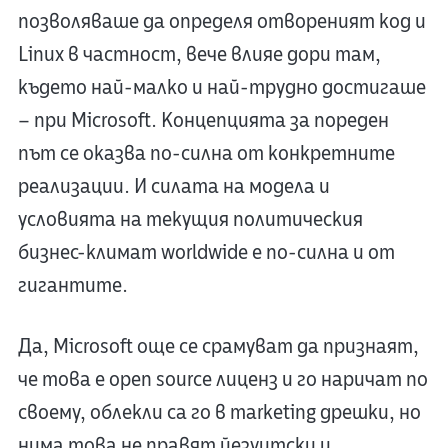
позволяваше да определя отвореният код и
Linux в частност, вече влияе дори там,
където най-малко и най-трудно достигаше
– при Microsoft. Концепцията за пореден
път се оказва по-силна от конкретните
реализации. И силата на модела и
условията на текущия политическия
бизнес-климат worldwide е по-силна и от
гигантите.
Да, Microsoft още се срамуват да признаят,
че това е open source лиценз и го наричат по
своему, облекли са го в marketing дрешки, но
нима това не правят йезуитски и