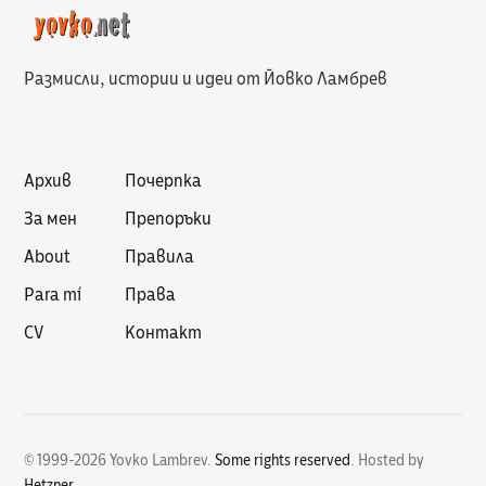
Размисли, истории и идеи от Йовко Ламбрев
Архив
Почерпка
За мен
Препоръки
About
Правила
Para mí
Права
CV
Контакт
© 1999-2026 Yovko Lambrev.
Some rights reserved
.
Hosted by
Hetzner
.