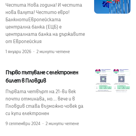
Честита Нова година! И честита
нова валута! Честито евро!
БанкнотиЕвропейската
централна банка (ЕЦБ) е
централната банка на държавите
от Европейския
1 януари 2026
2 минути четене
Първо пътуване с електронен
билет в Пловдив
Първата четвърт на 21-ви век
почти отминава, но... вече и в
Пловдив става възможно човек да
си купи електронен
9 септември 2024
2 минути четене