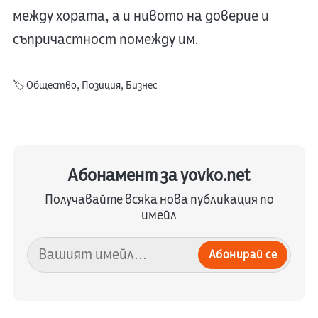
между хората, а и нивото на доверие и
съпричастност помежду им.
🏷️
Общество
,
Позиция
,
Бизнес
Абонамент за yovko.net
Получавайте всяка нова публикация по
имейл
Абонирай се