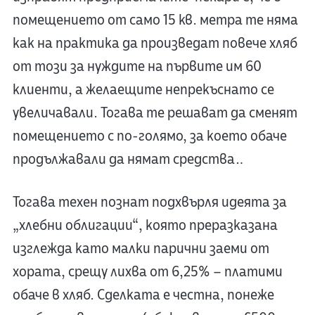
помещението от само 15 кв. метра те няма
как на практика да произведат повече хляб
от този за нуждите на първите им 60
клиенти, а желаещите непрекъснато се
увеличавали. Тогава те решават да сменят
помещението с по-голямо, за което обаче
продължавали да нямат средства…
Тогава техен познат подхвърля идеята за
„хлебни облигации“, която преразказана
изглежда като малки парични заеми от
хората, срещу лихва от 6,25% – платими
обаче в хляб. Сделката е честна, понеже