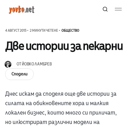
4 АВГУСТ 2015
2 МИНУТИ ЧЕТЕНЕ
ОБЩЕСТВО
Две истории за пекарни
ОТ
ЙОВКО ЛАМБРЕВ
Сподели
Днес искам да споделя още две истории за
силата на обикновените хора и малкия
локален бизнес, които много си приличат,
но илюстрират различни модели на