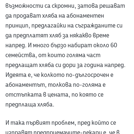
възможности са скромни, затова решават
да продават хляба на абонаментен
принцип, предлагайки на съгражданите си
да предплатят хляб за някакво време
напред. И много бързо набират около 60
семейства, от които голяма част
предлащат хляба си дори за година напред.
Идеята е, че колкото по-дългосрочен е
абонаментът, толкова по-голяма е
отстъпката в цената, по която се
предплаща хляба.
И така първият проблем, пред който се
изправят предприемачите-пекари е, че в