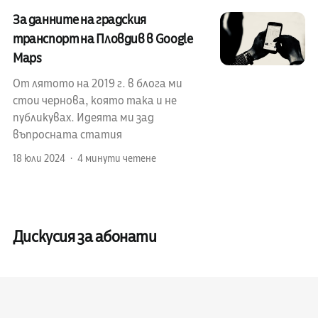
За данните на градския
транспорт на Пловдив в Google
Maps
От лятото на 2019 г. в блога ми
стои чернова, която така и не
публикувах. Идеята ми зад
въпросната статия
18 юли 2024
4 минути четене
Дискусия за абонати