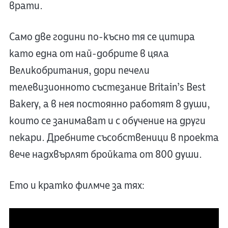
врати.
Само две години по-късно тя се цитира
като една от най-добрите в цяла
Великобритания, дори печели
телевизионното състезание Britain’s Best
Bakery, а в нея постоянно работят 8 души,
които се занимават и с обучение на други
пекари. Дребните съсобственици в проекта
вече надхвърлят бройката от 800 души.
Ето и кратко филмче за тях: