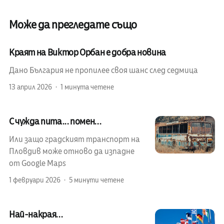
Може да прегледате също
Краят на Виктор Орбан е добра новина
Дано България не пропилее своя шанс след седмица
13 април 2026
1 минута четене
С чужда пита... помен...
Или защо градският транспорт на
Пловдив може отново да изпадне
от Google Maps
1 февруари 2026
5 минути четене
Най-накрая...