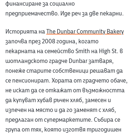
финансиране за социално
предприемачество. Иде реч за две пекарни.
Историята на
The Dunbar Community Bakery
започва през 2008 година, когато
пекарната на семейство Smith на High St. в
шотландското градче Dunbar затваря,
понеже старите собственици решават да
се пенсионират. Хората от градчето обаче,
не искат да се откажат от възможността
да купуват хубав ръчен хляб, замесен и
изпечен на място и да го заменят с хляб,
предлаган от супермаркетите. Събира се
група от тях, която изготвя тригодишен