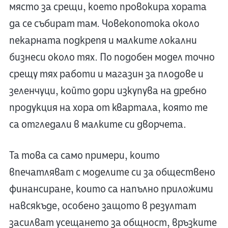
място за срещи, което провокира хората
да се събират там. Човекопотока около
пекарната подкрепя и малките локални
бизнеси около тях. По подобен модел точно
срещу тях работи и магазин за плодове и
зеленчуци, който дори изкупува на дребно
продукция на хора от квартала, която те
са отгледали в малките си дворчета.
Та това са само примери, които
впечатляват с моделите си за обществено
финансиране, които са напълно приложими
навсякъде, особено защото в резултат
засилват усещането за общност, връзките