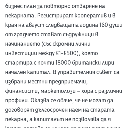
бизнес план за повторно отваряне на
пекарната. Регистрират кооператив и в
края на август следващата година 160 души
от градчето стават съдружници в
начинанието (със скромни лични
инвестиции между £1-£500), което
стартира с почти 18000 британски лири
начален капитал. В управителния съвет са
избрани местни предприемачи,
финансисти, маркетолози – хора с различни
профили. Оказва се обаче, че не могат да
договорят дългосрочен наем на старата
пекарна, а капиталът не позволява да я