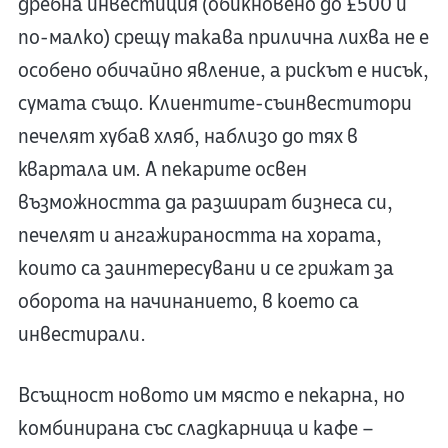
дребна инвестиция (обикновено до £500 и
по-малко) срещу такава прилична лихва не е
особено обичайно явление, а рискът е нисък,
сумата също. Клиентите-съинвеститори
печелят хубав хляб, наблизо до тях в
квартала им. А пекарите освен
възможността да разшират бизнеса си,
печелят и ангажираността на хората,
които са заинтересувани и се грижат за
оборота на начинанието, в което са
инвестирали.
Всъщност новото им място е пекарна, но
комбинирана със сладкарница и кафе –