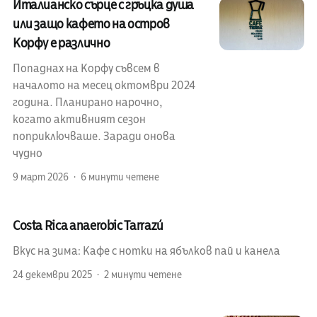
Италианско сърце с гръцка душа
или защо кафето на остров
Корфу е различно
Попаднах на Корфу съвсем в
началото на месец октомври 2024
година. Планирано нарочно,
когато активният сезон
поприключваше. Заради онова
чудно
9 март 2026
6 минути четене
Costa Rica anaerobic Tarrazú
Вкус на зима: Кафе с нотки на ябълков пай и канела
24 декември 2025
2 минути четене