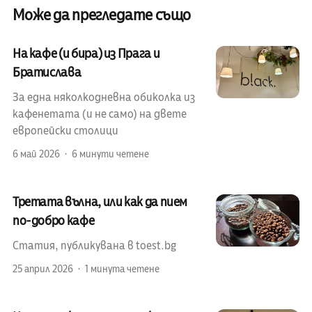
Може да прегледате също
На кафе (и бира) из Прага и
Братислава
За една няколкодневна обиколка из
кафенетата (и не само) на двете
европейски столици
6 май 2026
6 минути четене
Третата вълна, или как да пием
по-добро кафе
Статия, публикувана в toest.bg
25 април 2026
1 минута четене