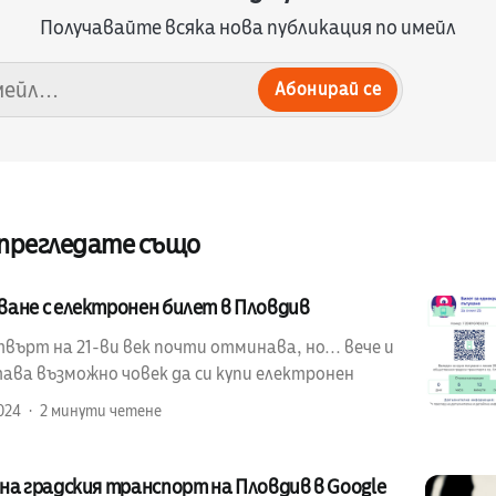
Получавайте всяка нова публикация по имейл
Абонирай се
 прегледате също
ване с електронен билет в Пловдив
ърт на 21-ви век почти отминава, но... вече и
ава възможно човек да си купи електронен
024
2 минути четене
на градския транспорт на Пловдив в Google