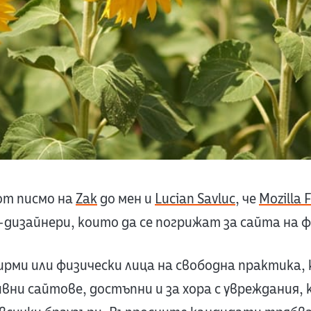
от писмо на
Zak
до мен и
Lucian Savluc
, че
Mozilla 
дизайнери, които да се погрижат за сайта на 
рми или физически лица на свободна практика,
ни сайтове, достъпни и за хора с увреждания, к