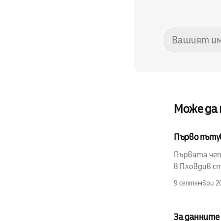
Може да
Първо пъту
Първата четв
в Пловдив ст
9 септември 2
За данните 