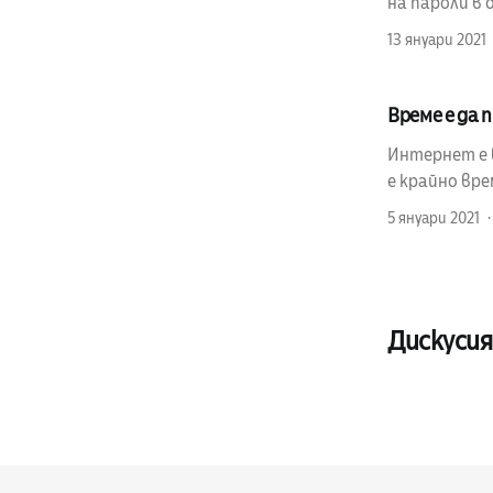
на пароли в 
13 януари 2021
Време е да
Интернет е 
е крайно вр
5 януари 2021
Дискусия