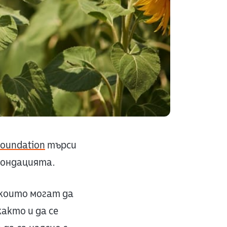
Foundation
търси
фондацията.
 които могат да
акто и да се