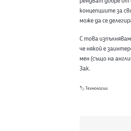
рендват добре от 
концепциите за сво
може да се делегир
С това изпълнявам
че някой е заинтер
мен (също на англи
Зак.
🏷️
Технологии