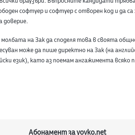
всички браузъри. Въпросните кандидати трябва 
боден софтуер и софтуер с отворен код и да са 
а доверие.
 молбата на Зак да споделя това в своята общн
есуван може да пише директно на Зак (на английс
йски език), като аз поемам ангажимента всяко п
Абонамент за yovko.net