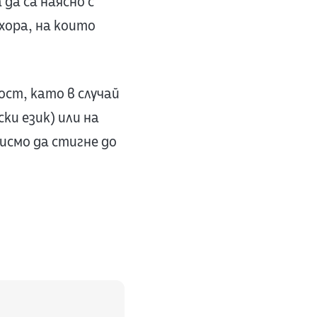
да са наясно с
хора, на които
ост, като в случай
ки език) или на
исмо да стигне до