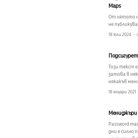
Maps
От лятото на
не публикув
18 юли 2024
Подсигурет
Този текст 
затова в няк
някакъв мен
18 януари 2021
Мениджъри 
Password man
дни е силно