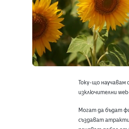
Току-що научавам 
изключителни web-
Могат да бъдат фи
създават атрактив