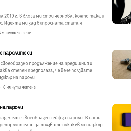
 2019 г. в блога ми стои чернова, която така и
ах. Идеята ми зад въпросната статия
4 минути четене
е паролите си
е своеобразно продължение на предишния и
аква степен предполага, че вече ползвате
иджър на пароли
8 минути четене
на пароли
ager-ът е своеобразен сейф за пароли. В наши
 препоръчително да ползвате някакъв мениджър