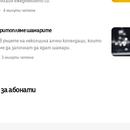
онлайн ежедневието си.
4 минути четене
 притопляме шамарите
в ръцете на неколцина алчни копелдаци, които
еме да започнат да ядат шамари.
3 минути четене
 за абонати