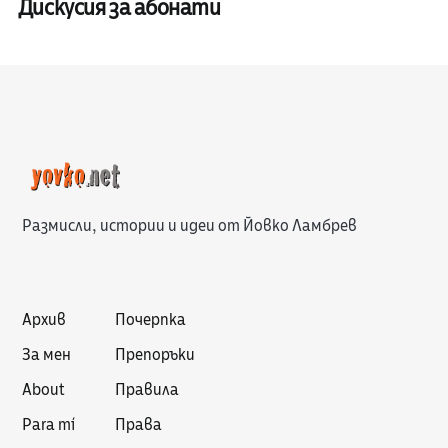
Дискусия за абонати
Размисли, истории и идеи от Йовко Ламбрев
Архив
Почерпка
За мен
Препоръки
About
Правила
Para mí
Права