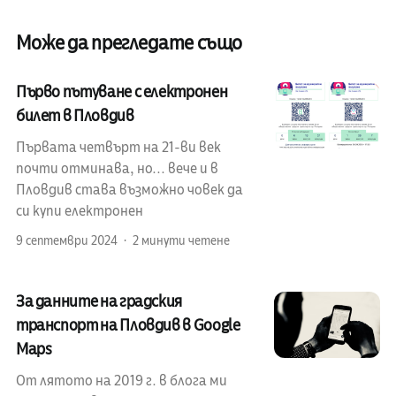
Може да прегледате също
Първо пътуване с електронен
билет в Пловдив
Първата четвърт на 21-ви век
почти отминава, но... вече и в
Пловдив става възможно човек да
си купи електронен
9 септември 2024
2 минути четене
За данните на градския
транспорт на Пловдив в Google
Maps
От лятото на 2019 г. в блога ми