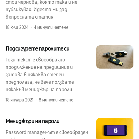
стои чернова, която така и не
публикувах. Идеята ми зад
въпросната статия
18 юли 2024
4 минути четене
Подсигурете паролите си
Този текст е своеобразно
продължение на предишния и
затова в някаква степен
предполага, че вече ползвате
някакъв мениджър на пароли
18 януари 2021
8 минути четене
Мениджъри на пароли
Password manager-ът е своеобразен