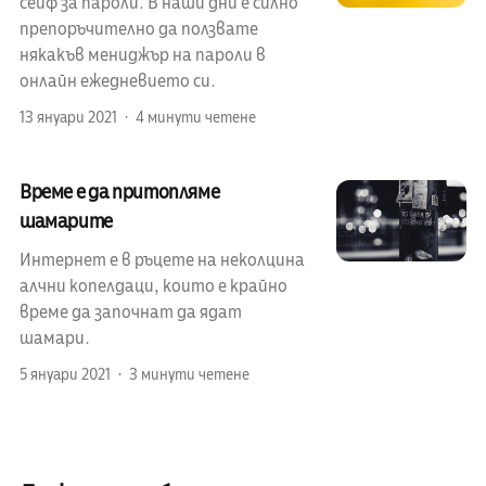
сейф за пароли. В наши дни е силно
препоръчително да ползвате
някакъв мениджър на пароли в
онлайн ежедневието си.
13 януари 2021
4 минути четене
Време е да притопляме
шамарите
Интернет е в ръцете на неколцина
алчни копелдаци, които е крайно
време да започнат да ядат
шамари.
5 януари 2021
3 минути четене