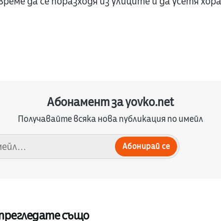
време да се поразходя из улиците и да усетя хор
Абонамент за yovko.net
Получавайте всяка нова публикация по имейл
Абонирай се
 прегледате също