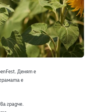
enFest. Денят е
ограмата е
ова градче.