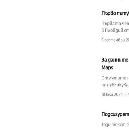
Първо пъту
Първата четв
в Пловдив ст
9 септември 2
За данните 
Maps
От лятото на
не публикув
18 юли 2024
Подсигурет
Този текст 