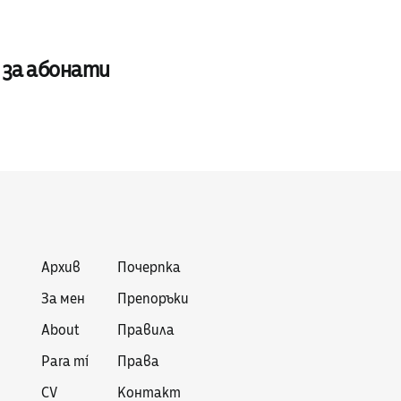
 за абонати
Архив
Почерпка
За мен
Препоръки
About
Правила
Para mí
Права
CV
Контакт