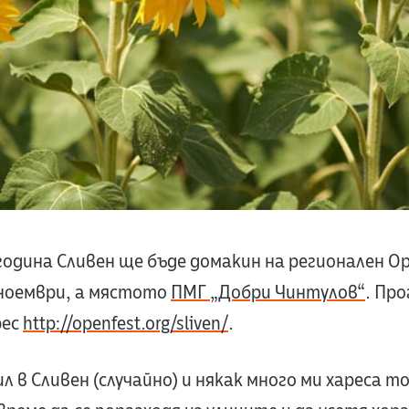
година Сливен ще бъде домакин на регионален Op
1 ноември, а мястото
ПМГ „Добри Чинтулов“
. Пр
рес
http://openfest.org/sliven/
.
л в Сливен (случайно) и някак много ми хареса т