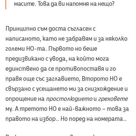
масите. Това да ви напомня на нещо?
Принципно съм доста съгласен с
написаното, като не забравям и за няколко
големи НО-та. Първото но беше
предизвикано с увода, на който мога
единствено да се противопоставя и го
правя още със заглавието, Второто НО е
свързано с усещането ми за снизхождение и
опрощение на
простолюдието
и
греховете
му. А третото НО е най-важното – това за
правото на избор… Но поред на номерата…