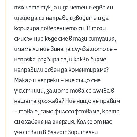
тях чете тук, а и да четеше едва ли
щеше да си направи изводите и да
коригира поведението си. В този
смисъл ние къде сме в тази ситуация,
имаме ли ние вина за случващото се –
непряка разбира се, и какво бихме
направили освен да коментираме?
Макар и непреки – ние също сме
участници, защото това се случва в
нашата държава? Ние нищо не правим
– това е, само философстваме, което
си е хабене на енергия. Колко от нас
участват в благотворителни