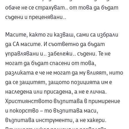
обаче не се страхуват… от това да бъдат
съдени и преценявани…
Масите, както ги казваш, сами са избрали
да СА масите. И съответно да бъдат
управлявани и… забележи… съдени. Те не
могат да бъдат спасени от това,
разликата е че не могат да му влияят, нито
да се защитят, защото позицията им е
наследена или присадена, а не е лична.
Християнството възпитава в примирение
и покорство – то възпитава маси,
възпитава инструменти, а не хакери.