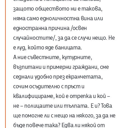
защото обществото ни е такова,
няма само едноличностна вина или
едностранна причина /освен
случайностите/, за да се случи нещо. Не
е луд, който яде баницата.
А ние съвестните, кутурните,
възпитани и примерни граждани, сме
седнали удобно през екранчетата,
сочим осъдително с пръст и
квалифицираме, кой е отрепка и кой –
не – полицаите или тълпата. Е и? Това
ще помогне ли с нещо на някого, за да не
бъде повече така? Едва ли някой от