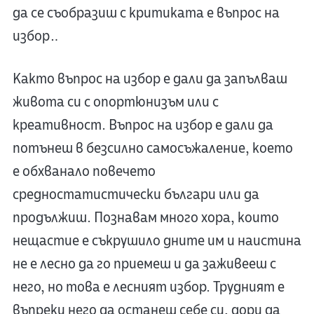
да се съобразиш с критиката е въпрос на
избор…
Както въпрос на избор е дали да запълваш
живота си с опортюнизъм или с
креативност. Въпрос на избор е дали да
потънеш в безсилно самосъжаление, което
е обхванало повечето
средностатистически българи или да
продължиш. Познавам много хора, които
нещастие е съкрушило дните им и наистина
не е лесно да го приемеш и да заживееш с
него, но това е лесният избор. Трудният е
въпреки него да останеш себе си, дори да