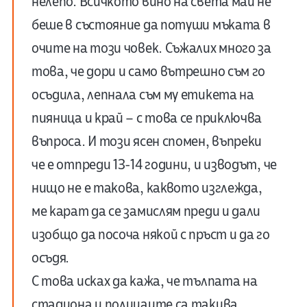
нелепо. Всичкото вино на света май не
беше в състояние да потуши мъката в
очите на този човек. Съжалих много за
това, че дори и само вътрешно съм го
осъдила, лепнала съм му етикета на
пияница и край – с това се приключва
въпроса. И този ясен спомен, въпреки
че е отпреди 13-14 години, и изводът, че
нищо не е такова, каквото изглежда,
ме карат да се замислям преди и дали
изобщо да посоча някой с пръст и да го
осъдя.
С това исках да кажа, че тълпата на
стадиона и полицаите са такива,