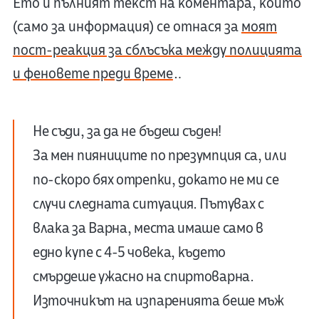
Ето и пълният текст на коментара, който
(само за информация) се отнася за
моят
пост-реакция за сблъсъка между полицията
и феновете преди време
…
Не съди, за да не бъдеш съден!
За мен пияниците по презумпция са, или
по-скоро бях отрепки, докато не ми се
случи следната ситуация. Пътувах с
влака за Варна, места имаше само в
едно купе с 4-5 човека, където
смърдеше ужасно на спиртоварна.
Източникът на изпаренията беше мъж