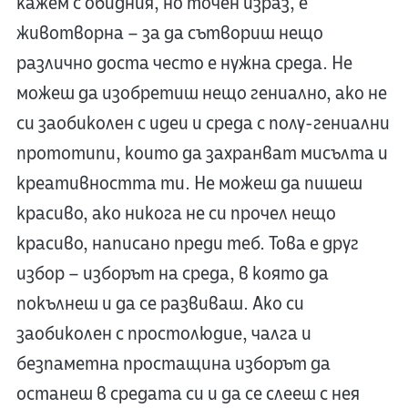
кажем с обидния, но точен израз, е
животворна – за да сътвориш нещо
различно доста често е нужна среда. Не
можеш да изобретиш нещо гениално, ако не
си заобиколен с идеи и среда с полу-гениални
прототипи, които да захранват мисълта и
креативността ти. Не можеш да пишеш
красиво, ако никога не си прочел нещо
красиво, написано преди теб. Това е друг
избор – изборът на среда, в която да
покълнеш и да се развиваш. Ако си
заобиколен с простолюдие, чалга и
безпаметна простащина изборът да
останеш в средата си и да се слееш с нея