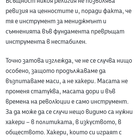
Всъщност никоя религия не позволява
ревизия на ценностите и, поради факта, че
тя е инструмент за мениджмънт и
съмненията във фундамента превръщат
инструмента в нестабилен.
Точно затова изглежда, че не се случва нищо
особено, защото продължаваме да
възпитаваме маси, а не хакери. Масата не
променя статуква, масата дори и във
времена на революции е само инструмент.
За да може да се случи нещо видимо са нужни
хакери – в политиката, в изкуството, в
обществото. Хакери, които си играят с