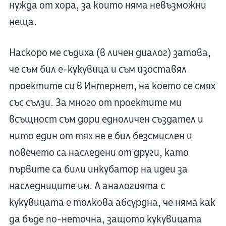
нужда от хора, за които няма невъзможни
неща.
Наскоро ме съдиха (в личен диалог) затова,
че съм бил е-кукувица и съм изоставял
проектите си в Интернет, на което се смях
със сълзи. За много от проектите ми
всъщност съм дори едноличен създател и
нито един от тях не е бил безсмислен и
повечето са наследени от други, като
първите са били инкубатор на идеи за
наследниците им. А аналогията с
кукувицата е толкова абсурдна, че няма как
да бъде по-неточна, защото кукувицата