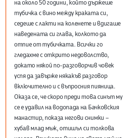
на около 50 години, който държеше
тубичка с вино между краката си,
седеше с лакти на коленете и вдигаше
наведената си глава, колкото да
отпие от тубичката. Всички го
гледахме с открито недоволство,
докато някой по-разговорчив човек
успя да завърже някакъв разговор
включително и с въпросния пияница.
Оказа се, че скоро преди това синът му
се е удавил на водопада на Бачковския
манастир, показа негови снимки –
хубав млад мъж, отишъл си толкова