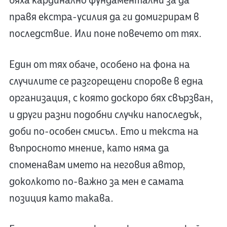
бяха кардинално фундаментални за да
правя екстра-усилия да ги домигрирам в
последствие. Или поне повечето от тях.
Един от тях обаче, особено на фона на
случилите се разгорещени спорове в една
организация, с която доскоро бях свързван,
и други разни подобни случки напоследък,
доби по-особен смисъл. Ето и текста на
въпросното мнение, като няма да
споменавам името на неговия автор,
доколкото по-важно за мен е самата
позиция като такава.