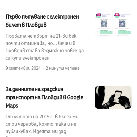
Първо пътуване с електронен
билет в Пловдив
Първата четвърт на 21-ви век
почти отминава, но... вече и в
Пловдив става възможно човек да
си купи електронен
9 септември 2024
2 минути четене
За данните на градския
транспорт на Пловдив в Google
Maps
От лятото на 2019 г. в блога ми
стои чернова, която така и не
публикувах. Идеята ми зад