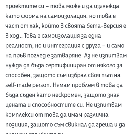
проектите си – това може и да изглежда
като форма на самоизолация, но това е
част от хак, който в своята бета-версия е
в ход… Това е самоизолация за една
реалност, но и интеграция с друга – и само
на пръв поглед е затваряне. Аз не изпитвам
нужда да бъда сертифициран от някого за
способен, защото съм избрал своя път на
self-made person. Нямам проблем в това да
бъда съден като нескромен, защото зная
цената и способностите си. Не изпитвам
комплекси от това да имам различна
позиция, защото съм свикнал да греша и да