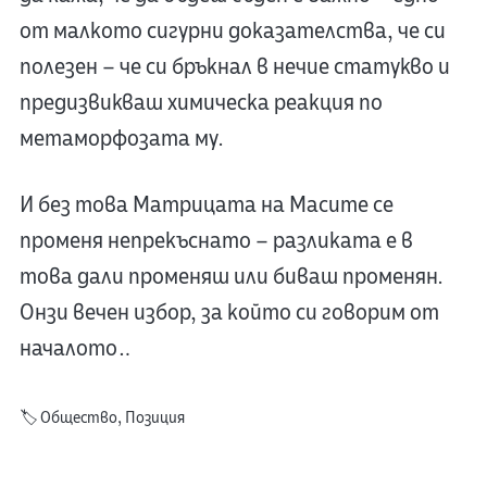
от малкото сигурни доказателства, че си
полезен – че си бръкнал в нечие статукво и
предизвикваш химическа реакция по
метаморфозата му.
И без това Матрицата на Масите се
променя непрекъснато – разликата е в
това дали променяш или биваш променян.
Онзи вечен избор, за който си говорим от
началото…
🏷️
Общество
,
Позиция