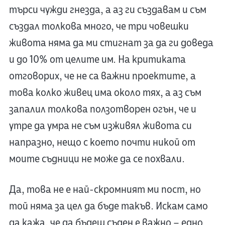
търси чужди гнезда, а аз ги създавам и съм
създал толкова много, че три човешки
живота няма да ми стигнат за да ги доведа
и до 10% от целите им. На критиката
отговорих, че не са важни проектите, а
това колко живец има около тях, а аз съм
запалил толкова ползотворен огън, че и
утре да умра не съм изживял живота си
напразно, нещо с което почти никой от
моите съдници не може да се похвали.
Да, това не е най-скромният ми пост, но
той няма за цел да бъде такъв. Искам само
да кажа, че да бъдеш съден е важно – едно