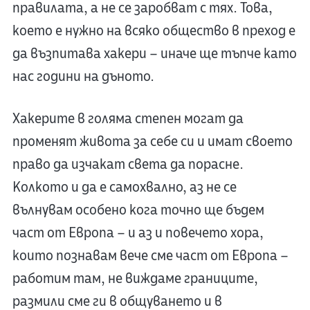
правилата, а не се заробват с тях. Това,
което е нужно на всяко общество в преход е
да възпитава хакери – иначе ще тъпче като
нас години на дъното.
Хакерите в голяма степен могат да
променят живота за себе си и имат своето
право да изчакат света да порасне.
Колкото и да е самохвално, аз не се
вълнувам особено кога точно ще бъдем
част от Европа – и аз и повечето хора,
които познавам вече сме част от Европа –
работим там, не виждаме границите,
размили сме ги в общуването и в