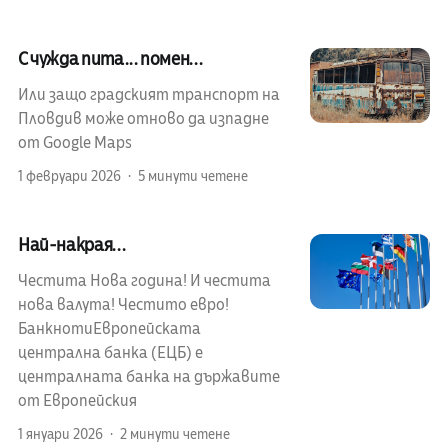
С чужда пита... помен...
Или защо градският транспорт на
Пловдив може отново да изпадне
от Google Maps
1 февруари 2026
5 минути четене
Най-накрая...
Честита Нова година! И честита
нова валута! Честито евро!
БанкнотиЕвропейската
централна банка (ЕЦБ) е
централната банка на държавите
от Европейския
1 януари 2026
2 минути четене