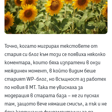
Точно, когато мигрирах текстовете от
стария си блог към този се появиха няколко
коментара, които бяха изпратени в онзи
междинен момент, в който видим беше
старият WP-блог, но всъщност аз работех
по новия в MT. Така те увиснаха за
модерация в старата база – не ги пуснах
там, защото вече нямаше смисъл, а пък и не