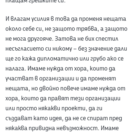
плащам грешките си.
И влагам усилия в това да променя нещата
около себе си, не защото трябва, а защото
не мога другояче. Затова не бих спестил
несъгласието си никому – без значение дали
ще го кажа дипломатично или грубо ако се
налага. Имаме нужда от хора, които да
участват в организации и да променят
нещата, но двойно повече имаме нужда от
хора, които да правят тези организации
или просто някакви проекти, да ги
създават като идея, да не се спират пред
някаква привидна невъзможност. Имаме