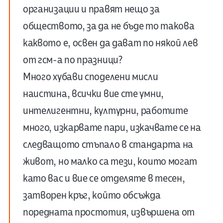
организации и правят нещо за
обществото, за да не бъде то такова
каквото е, освен да дават по някой лев
от гсм-а по празници?
Много хубави споделени мисли
наистина, всички вие сте умни,
интелигентни, културни, работите
много, изкарвате пари, изкачвате се на
следващото стъпало в стандарта на
живот, но малко са тези, които могат
като вас и вие се отделяте в тесен,
затворен кръг, който обсъжда
поредната простотия, извършена от