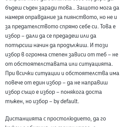
бъдеш съден заради това… Защото мога да
намеря оправдание за пиянството, но не и
за предателството спрямо себе си. Това е
избор – дали да се предадеш или да
потърсиш начин да продължиш. И този
избор в огромна степен зависи от теб – не
от обстоятелставата или ситуацията.
При всички ситуации и обстоятелства има
повече от един избор – да не направиш
избор също е избор – понякога доста
тъжен, но избор – by default.
Дистанцията с простолюдието, да го