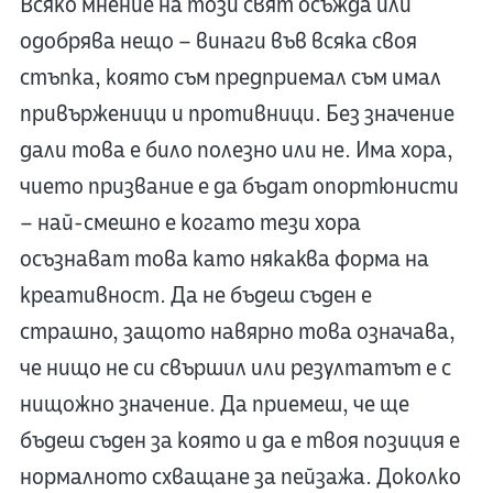
Всяко мнение на този свят осъжда или
одобрява нещо – винаги във всяка своя
стъпка, която съм предприемал съм имал
привърженици и противници. Без значение
дали това е било полезно или не. Има хора,
чието призвание е да бъдат опортюнисти
– най-смешно е когато тези хора
осъзнават това като някаква форма на
креативност. Да не бъдеш съден е
страшно, защото навярно това означава,
че нищо не си свършил или резултатът е с
нищожно значение. Да приемеш, че ще
бъдеш съден за която и да е твоя позиция е
нормалното схващане за пейзажа. Доколко