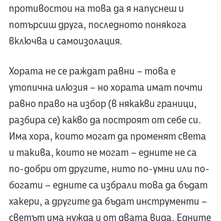
противостои на това да я напуснеш и
потърсиш друга, последното понякога
включва и самоизолация.
Хората не се раждат равни – това е
утопична илюзия – но хората имат почти
равно право на избор (в някакви граници,
разбира се) какво да построят от себе си.
Има хора, които могат да променят света
и такива, които не могат – едните не са
по-добри от другите, нито по-умни или по-
богати – едните са избрали това да бъдат
хакери, а другите да бъдат инструменти –
светът има нужда и от двата вида. Едните