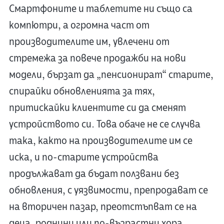
Смартфоните и таблетите ни също са
компютри, а огромна част от
производителите им, увлечени от
стремежа за повече продажби на нови
модели, бързат да „пенсионират“ старите,
спирайки обновленията за тях,
притискайки клиентите си да сменят
устройството си. Това обаче не се случва
така, както на производителите им се
иска, и по-старите устройства
продължават да бъдат ползвани без
обновления, с уязвимости, препродават се
на вторичен пазар, преотстъпват се на
деца, роднини или по-възрастни хора.