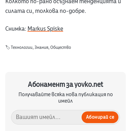
Колкото по-рано осъзнаем тенденцията и
силата си, толкова по-добре.
Снимка:
Markus Spiske
🏷️
Технологии
,
Знания
,
Общество
Абонамент за yovko.net
Получавайте всяка нова публикация по
имейл
Абонирай се