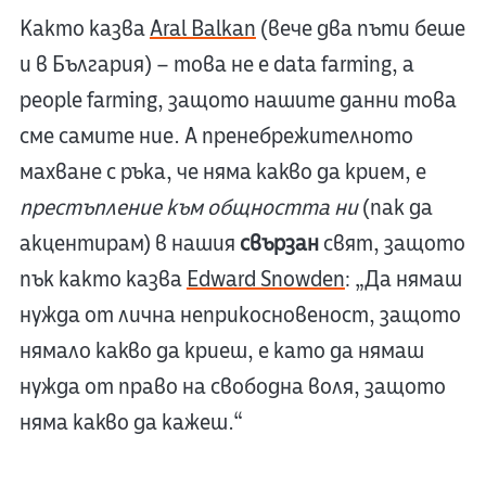
Както казва
Aral Balkan
(вече два пъти беше
и в България) – това не е data farming, а
people farming, защото нашите данни това
сме самите ние. А пренебрежителното
махване с ръка, че няма какво да крием, е
престъпление към общността ни
(пак да
акцентирам) в нашия
свързан
свят, защото
пък както казва
Edward Snowden
: „Да нямаш
нужда от лична неприкосновеност, защото
нямало какво да криеш, е като да нямаш
нужда от право на свободна воля, защото
няма какво да кажеш.“