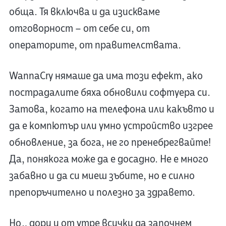
обща. Тя включва и да изискваме
отговорност – от себе си, от
операторите, от правителствата.
WannaCry нямаше да има този ефект, ако
пострадалите бяха обновили софтуера си.
Затова, когато на телефона или какъвто и
да е компютър или умно устройство изгрее
обновление, за бога, не го пренебрегвайте!
Да, понякога може да е досадно. Не е много
забавно и да си миеш зъбите, но е силно
препоръчително и полезно за здравето.
Но… дори и от утре всички да започнем