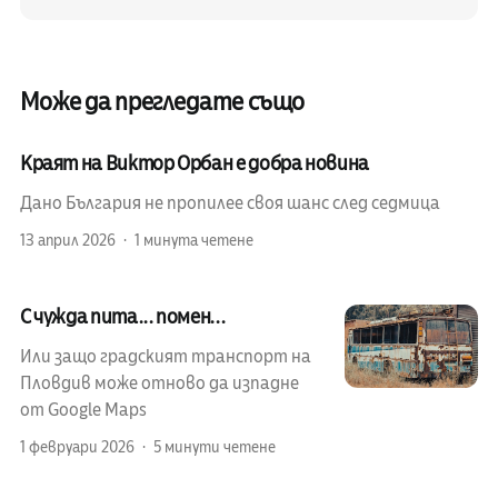
Може да прегледате също
Краят на Виктор Орбан е добра новина
Дано България не пропилее своя шанс след седмица
13 април 2026
1 минута четене
С чужда пита... помен...
Или защо градският транспорт на
Пловдив може отново да изпадне
от Google Maps
1 февруари 2026
5 минути четене