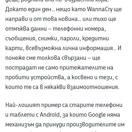
Докато един ден… нещо като WannaCry ще
направи и от това новина… или тихо ще
отмъква данни – телефонни номера,
съобщения, снимки, пароли, кредитни
карти, всевъзможна лична информация… И
понеже сме толкова свързани – ще
пострадат не само притежателите на
пробити устройства, а косвено и тези, с
които те са в някакви взаимоотношения.
Най-лошият пример са старите телефони
и таблети с Android, за които Google няма
механизъм да принуди производителите им