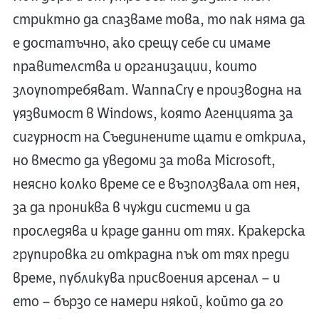
стриктно да спазваме това, то пак няма да
е достатъчно, ако срещу себе си имаме
правителства и организации, които
злоупотребяват. WannaCry е производна на
уязвимост в Windows, която Агенцията за
сигурност на Съединените щати е открила,
но вместо да уведоми за това Microsoft,
неясно колко време се е възползвала от нея,
за да прониква в чужди системи и да
проследява и краде данни от тях. Кракерска
групировка ги открадна пък от тях преди
време, публикува присвоения арсенал – и
ето – бързо се намери някой, който да го