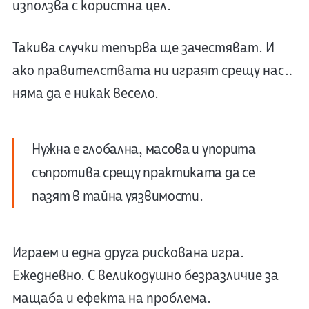
използва с користна цел.
Такива случки тепърва ще зачестяват. И
ако правителствата ни играят срещу нас…
няма да е никак весело.
Нужна е глобална, масова и упорита
съпротива срещу практиката да се
пазят в тайна уязвимости.
Играем и една друга рискована игра.
Ежедневно. С великодушно безразличие за
мащаба и ефекта на проблема.