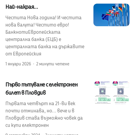
Най-накрая...
Честита Нова година! И честита
нова валута! Честито евро!
БанкнотиЕвропейската
централна банка (ЕЦБ) е
централната банка на държавите
от Европейския
1 януари 2026
2 минути четене
Първо пътуване с електронен
билет в Пловдив
Първата четвърт на 21-ви век
почти отминава, но... вече и в
Пловдив става възможно човек да
си купи електронен