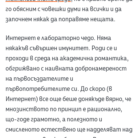
го обясним с човешки думи на всички и да
започнем някак да поправяме нещата.
Интернет е лабораторно чедо. Няма
някакъв съвършен имунитет. Роди се и
проходи в среда на академична романтика,
обгрижвано с наивната добронамереност
на първосъздателите и
първопотребителите си. До скоро (в
Интернет) все още беше донякъде вярно, че
мнозинството по принцип е рационално,
що-годе грамотно, а полезното и
смисленото естествено ще надделяват над