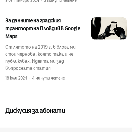
9 септември 2024
2 минути четене
За данните на градския
транспорт на Пловдив в Google
Maps
От лятото на 2019 г. в блога ми
стои чернова, която така и не
публикувах. Идеята ми зад
въпросната статия
18 юли 2024
4 минути четене
Дискусия за абонати