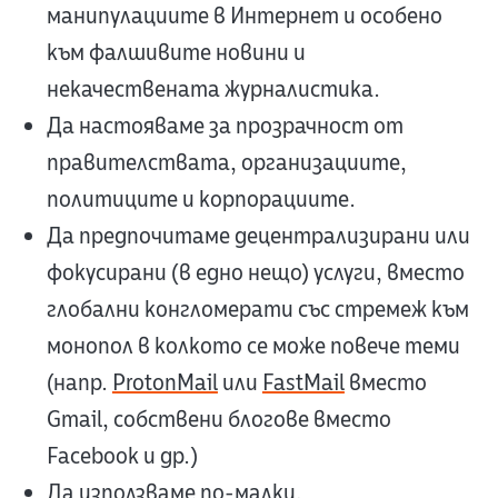
манипулациите в Интернет и особено
към фалшивите новини и
некачествената журналистика.
Да настояваме за прозрачност от
правителствата, организациите,
политиците и корпорациите.
Да предпочитаме децентрализирани или
фокусирани (в едно нещо) услуги, вместо
глобални конгломерати със стремеж към
монопол в колкото се може повече теми
(напр.
ProtonMail
или
FastMail
вместо
Gmail, собствени блогове вместо
Facebook и др.)
Да използваме по-малки,