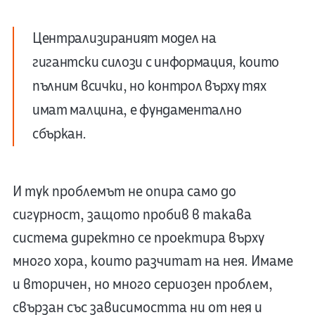
Централизираният модел на
гигантски силози с информация, които
пълним всички, но контрол върху тях
имат малцина, е фундаментално
сбъркан.
И тук проблемът не опира само до
сигурност, защото пробив в такава
система директно се проектира върху
много хора, които разчитат на нея. Имаме
и вторичен, но много сериозен проблем,
свързан със зависимостта ни от нея и