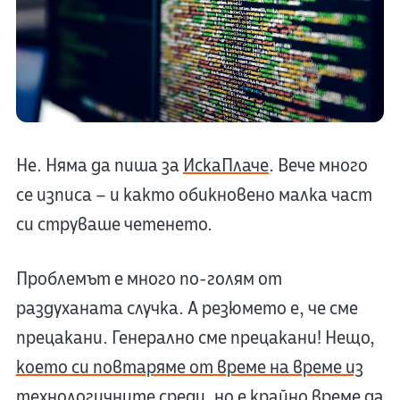
Не. Няма да пиша за
ИскаПлаче
. Вече много
се изписа – и както обикновено малка част
си струваше четенето.
Проблемът е много по-голям от
раздуханата случка. А резюмето е, че сме
прецакани. Генерално сме прецакани! Нещо,
което си повтаряме от време на време из
технологичните среди
, но е крайно време да