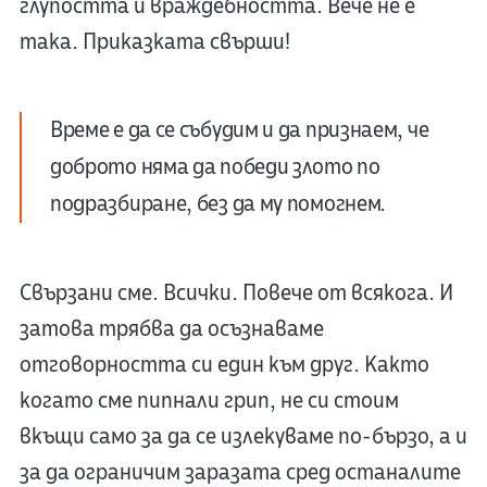
глупостта и враждебността. Вече не е
така. Приказката свърши!
Време е да се събудим и да признаем, че
доброто няма да победи злото по
подразбиране, без да му помогнем.
Свързани сме. Всички. Повече от всякога. И
затова трябва да осъзнаваме
отговорността си един към друг. Както
когато сме пипнали грип, не си стоим
вкъщи само за да се излекуваме по-бързо, а и
за да ограничим заразата сред останалите