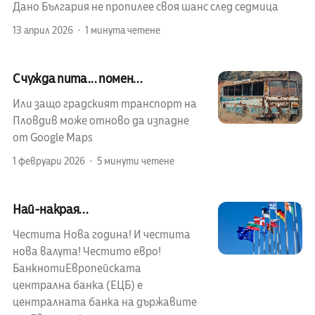
Дано България не пропилее своя шанс след седмица
13 април 2026
1 минута четене
С чужда пита... помен...
Или защо градският транспорт на
Пловдив може отново да изпадне
от Google Maps
1 февруари 2026
5 минути четене
Най-накрая...
Честита Нова година! И честита
нова валута! Честито евро!
БанкнотиЕвропейската
централна банка (ЕЦБ) е
централната банка на държавите