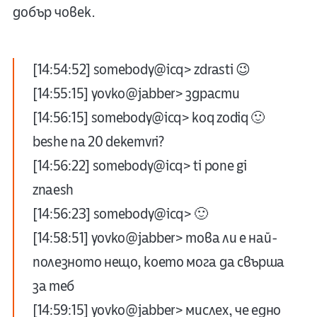
добър човек.
[14:54:52] somebody@icq> zdrasti 😉
[14:55:15] yovko@jabber> здрасти
[14:56:15] somebody@icq> koq zodiq 🙂
beshe na 20 dekemvri?
[14:56:22] somebody@icq> ti pone gi
znaesh
[14:56:23] somebody@icq> 🙂
[14:58:51] yovko@jabber> това ли е най-
полезното нещо, което мога да свърша
за теб
[14:59:15] yovko@jabber> мислех, че едно