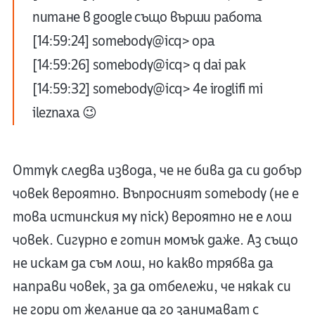
питане в google също върши работа
[14:59:24] somebody@icq> opa
[14:59:26] somebody@icq> q dai pak
[14:59:32] somebody@icq> 4e iroglifi mi
ileznaxa 😉
Оттук следва извода, че не бива да си добър
човек вероятно. Въпросният somebody (не е
това истинския му nick) вероятно не е лош
човек. Сигурно е готин момък даже. Аз също
не искам да съм лош, но какво трябва да
направи човек, за да отбележи, че някак си
не гори от желание да го занимават с