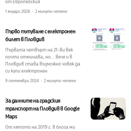
от Европейския
1 януари 2026
2 минути четене
Първо пътуване с електронен
билет в Пловдив
Първата четвърт на 21-ви век
почти отминава, но... вече и в
Пловдив става възможно човек да
си купи електронен
9 септември 2024
2 минути четене
За данните на градския
транспорт на Пловдив в Google
Maps
От лятото на 2019 г. в блога ми