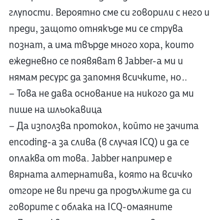
глупости. Вероятно сме си говорили с него и
преди, защото отнякъде ми се струва
познат, а има твърде много хора, които
ежедневно се появяват в Jabber-а ми и
нямам ресурс да запомня всичките, но…
– Това не дава основание на никого да ми
пише на шльокавица
– Да използва протокол, който не зачита
encoding-а за слива (в случая ICQ) и да се
оплаква от това. Jabber например е
вярната алтернатива, която на всичко
отгоре не ви пречи да продължите да си
говорите с облака на ICQ-омаяните