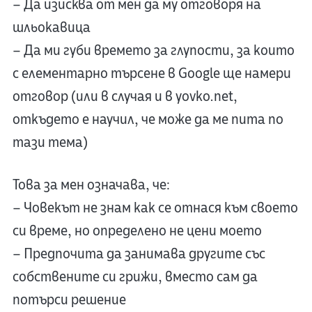
– Да изисква от мен да му отговоря на
шльокавица
– Да ми губи времето за глупости, за които
с елементарно търсене в Google ще намери
отговор (или в случая и в yovko.net,
откъдето е научил, че може да ме пита по
тази тема)
Това за мен означава, че:
– Човекът не знам как се отнася към своето
си време, но определено не цени моето
– Предпочита да занимава другите със
собствените си грижи, вместо сам да
потърси решение