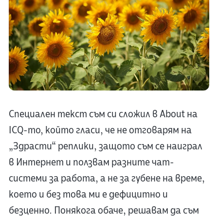
Специален текст съм си сложил в About на
ICQ-то, който гласи, че не отговарям на
„Здрасти“ реплики, защото съм се наиграл
в Интернет и ползвам разните чат-
системи за работа, а не за губене на време,
което и без това ми е дефицитно и
безценно. Понякога обаче, решавам да съм