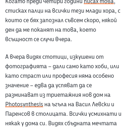
Когато преди четири години
писах това
,
стисках палци нa всички тези млади хора, с
които се бях запознал съвсем скоро, някой
ден да ме поканят на това, което
всъщност се случи вчера.
А вчера видях стотици, изкушени от
фотографията – дали само като хоби, или
като страст или професия няма особено
значение – едва да успяват да се
разминават из триетажния нов дом на
Photosynthesis
на ъгъла на Васил Левски и
Паренсов в столицата. Всички усмихнати и
някак у дома си. Видях сбъдната мечтата