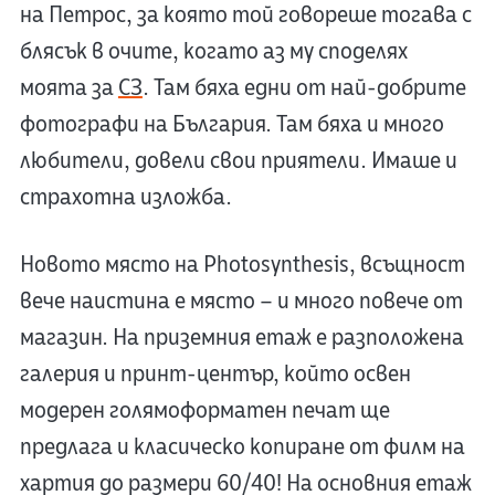
на Петрос, за която той говореше тогава с
блясък в очите, когато аз му споделях
моята за
C3
. Там бяха едни от най-добрите
фотографи на България. Там бяха и много
любители, довели свои приятели. Имаше и
страхотна изложба.
Новото място на Photosynthesis, всъщност
вече наистина е място – и много повече от
магазин. На приземния етаж е разположена
галерия и принт-център, който освен
модерен голямоформатен печат ще
предлага и класическо копиране от филм на
хартия до размери 60/40! На основния етаж