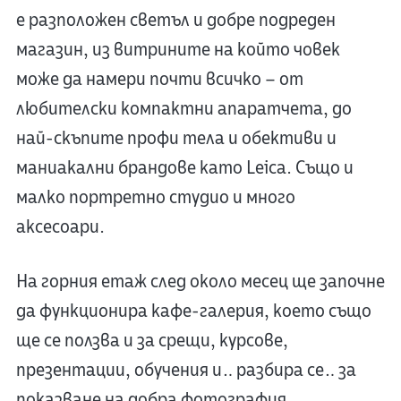
е разположен светъл и добре подреден
магазин, из витрините на който човек
може да намери почти всичко – от
любителски компактни апаратчета, до
най-скъпите профи тела и обективи и
маниакални брандове като Leica. Също и
малко портретно студио и много
аксесоари.
На горния етаж след около месец ще започне
да функционира кафе-галерия, което също
ще се ползва и за срещи, курсове,
презентации, обучения и… разбира се… за
показване на добра фотография.