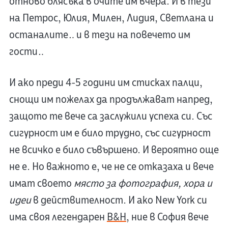
отново блясъка в очите им вчера. И в тези
на Петрос, Юлия, Милен, Лидия, Светлана и
останалите… и в тези на повечето им
гости…
И ако преди 4-5 години им стисках палци,
снощи им пожелах да продължават напред,
защото те вече са заслужили успеха си. Със
сигурност им е било трудно, със сигурност
не всичко е било съвършено. И вероятно още
не е. Но важното е, че не се отказаха и вече
имат своето
място за фотография, хора и
идеи
в действителност. И ако New York си
има своя легендарен
B&H
, ние в София вече