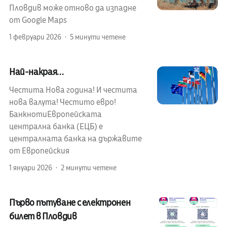
Пловдив може отново да изпадне
от Google Maps
1 февруари 2026
5 минути четене
Най-накрая...
Честита Нова година! И честита
нова валута! Честито евро!
БанкнотиЕвропейската
централна банка (ЕЦБ) е
централната банка на държавите
от Европейския
1 януари 2026
2 минути четене
Първо пътуване с електронен
билет в Пловдив