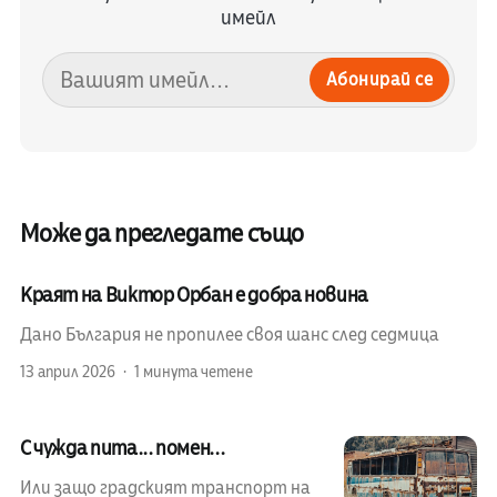
имейл
Абонирай се
Може да прегледате също
Краят на Виктор Орбан е добра новина
Дано България не пропилее своя шанс след седмица
13 април 2026
1 минута четене
С чужда пита... помен...
Или защо градският транспорт на