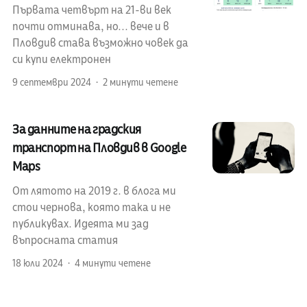
Първата четвърт на 21-ви век
почти отминава, но... вече и в
Пловдив става възможно човек да
си купи електронен
9 септември 2024
2 минути четене
За данните на градския
транспорт на Пловдив в Google
Maps
От лятото на 2019 г. в блога ми
стои чернова, която така и не
публикувах. Идеята ми зад
въпросната статия
18 юли 2024
4 минути четене