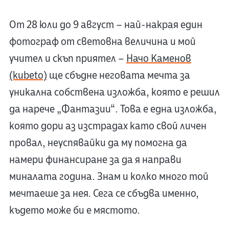
От 28 юли до 9 август – най-накрая един
фотограф от световна величина и мой
учител и скъп приятел –
Начо Каменов
(kubeto)
ще сбъдне неговата мечта за
уникална собствена изложба, която е решил
да нарече „Фантазии“. Това е една изложба,
която дори аз изстрадах като свой личен
провал, неуспявайки да му помогна да
намери финансиране за да я направи
миналата година. Знам и колко много той
мечтаеше за нея. Сега се сбъдва именно,
където може би е мястото.