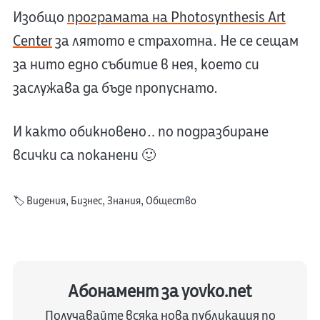
Изобщо
програмата на Photosynthesis Art
Center
за лятото е страхотна. Не се сещам
за нито едно събитие в нея, което си
заслужава да бъде пропуснато.
И както обикновено… по подразбиране
всички са поканени 🙂
🏷️
Видения
,
Бизнес
,
Знания
,
Общество
Абонамент за yovko.net
Получавайте всяка нова публикация по