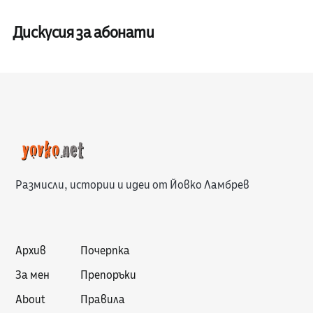
Дискусия за абонати
Размисли, истории и идеи от Йовко Ламбрев
Архив
Почерпка
За мен
Препоръки
About
Правила