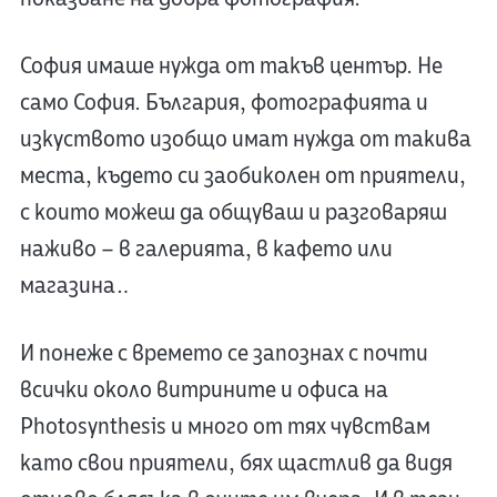
София имаше нужда от такъв център. Не
само София. България, фотографията и
изкуството изобщо имат нужда от такива
места, където си заобиколен от приятели,
с които можеш да общуваш и разговаряш
наживо – в галерията, в кафето или
магазина…
И понеже с времето се запознах с почти
всички около витрините и офиса на
Photosynthesis и много от тях чувствам
като свои приятели, бях щастлив да видя