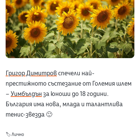
Григор Димитров
спечели най-
престижното състезание от Големия шлем
–
Уимбълдън
за юноши до 18 години.
България има нова, млада и талантлива
тенис-звезда 🙂
🏷️
Лично