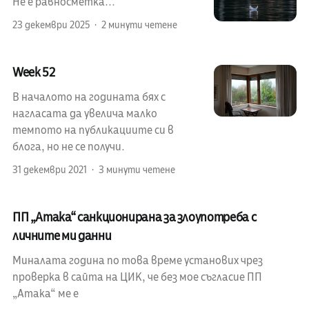
Не е равносметка...
23 декември 2025
2 минути четене
Week 52
В началото на годината бях с
нагласата да увелича малко
темпото на публикациите си в
блога, но не се получи.
31 декември 2021
3 минути четене
ПП „Атака“ санкционирана за злоупотреба с
личните ми данни
Миналата година по това време установих чрез
проверка в сайта на ЦИК, че без мое съгласие ПП
„Атака“ ме е