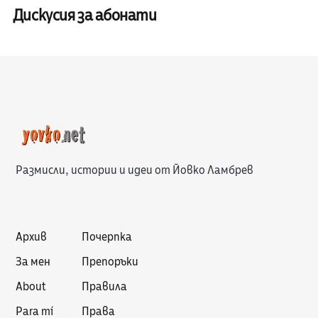
Дискусия за абонати
Размисли, истории и идеи от Йовко Ламбрев
Архив
Почерпка
За мен
Препоръки
About
Правила
Para mí
Права