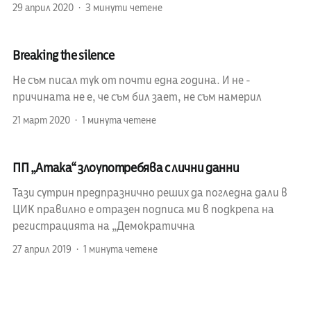
29 април 2020
3 минути четене
Breaking the silence
Не съм писал тук от почти една година. И не -
причината не е, че съм бил зает, не съм намерил
21 март 2020
1 минута четене
ПП „Атака“ злоупотребява с лични данни
Тази сутрин предпразнично реших да погледна дали в
ЦИК правилно е отразен подписа ми в подкрепа на
регистрацията на „Демократична
27 април 2019
1 минута четене