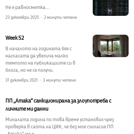
Не е равносметка...
23 декември 2025
2 минути четене
Week 52
В началото на годината бях с
нагласата да увелича малко
темпото на публикациите си в
блога, но не се получи.
31 декември 2021
3 минути четене
ПП „Атака“ санкционирана за злоупотреба с
личните ми данни
Миналата година по това време установих чрез
проверка в сайта на ЦИК, че без мое съгласие ПП