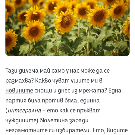
Тази дилема май само у нас може да се
размахва? Какво чуват ушите ми в
новините
снощи и днес из мрежата? Една
партия била против бяла, единна
(
интегрална
– ето как се пръкват
чуждиците) бюлетина заради
неграмотните си избиратели. Ето, видите