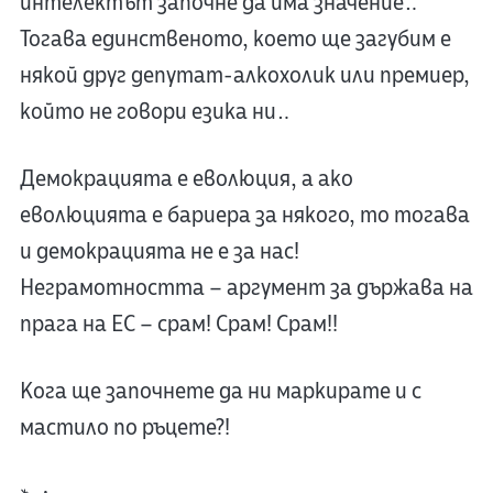
интелектът започне да има значение…
Тогава единственото, което ще загубим е
някой друг депутат-алкохолик или премиер,
който не говори езика ни…
Демокрацията е еволюция, а ако
еволюцията е бариера за някого, то тогава
и демокрацията не е за нас!
Неграмотността – аргумент за държава на
прага на ЕС – срам! Срам! Срам!!
Кога ще започнете да ни маркирате и с
мастило по ръцете?!