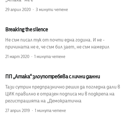
„Атака“ ме е
29 април 2020
3 минути четене
Breaking the silence
Не съм писал тук от почти една година. И не -
причината не е, че съм бил зает, не съм намерил
21 март 2020
1 минута четене
ПП „Атака“ злоупотребява с лични данни
Тази сутрин предпразнично реших да погледна дали в
ЦИК правилно е отразен подписа ми в подкрепа на
регистрацията на „Демократична
27 април 2019
1 минута четене