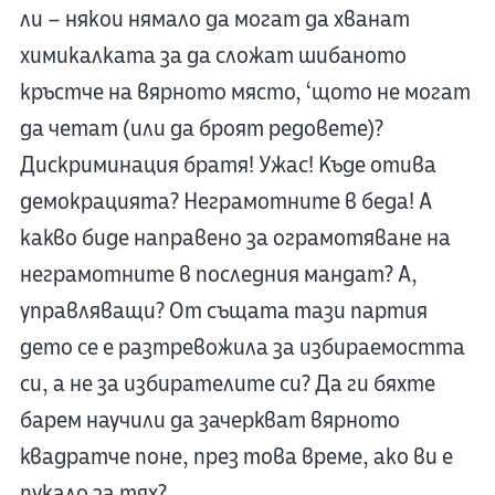
ли – някои нямало да могат да хванат
химикалката за да сложат шибаното
кръстче на вярното място, ‘щото не могат
да четат (или да броят редовете)?
Дискриминация братя! Ужас! Къде отива
демокрацията? Неграмотните в беда! А
какво биде направено за ограмотяване на
неграмотните в последния мандат? А,
управляващи? От същата тази партия
дето се е разтревожила за избираемостта
си, а не за избирателите си? Да ги бяхте
барем научили да зачеркват вярното
квадратче поне, през това време, ако ви е
пукало за тях?