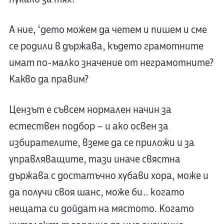
А ние, ‘дето можем да четем и пишем и сме
се родили в държава, където грамотните
имат по-малко значение от неграмотните?
Какво да правим?
Цензът е съвсем нормален начин за
естествен подбор – и ако освен за
избирателите, вземе да се приложи и за
управляващите, тази иначе свястна
държава с достатъчно хубави хора, може и
да получи своя шанс, може би… когато
нещата си дойдат на мястото. Когато