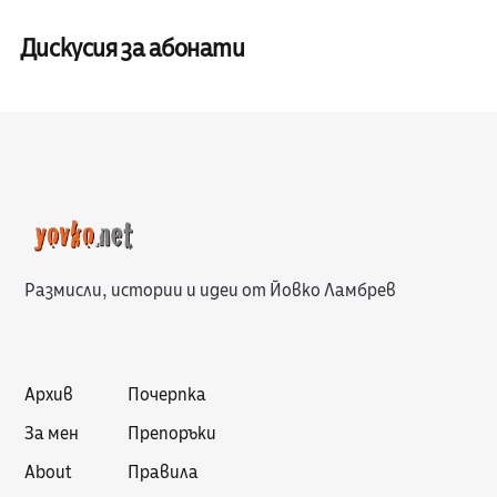
Дискусия за абонати
Размисли, истории и идеи от Йовко Ламбрев
Архив
Почерпка
За мен
Препоръки
About
Правила