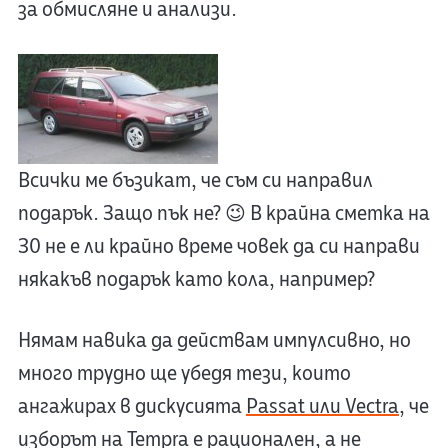
за обмисляне и анализи.
Всички ме бъзикат, че съм си направил
подарък. Защо пък не? 😉 В крайна сметка на
30 не е ли крайно време човек да си направи
някакъв подарък като кола, например?
Нямам навика да действам импулсивно, но
много трудно ще убедя тези, които
ангажирах в дискусията
Passat или Vectra
, че
изборът на Tempra е рационален, а не