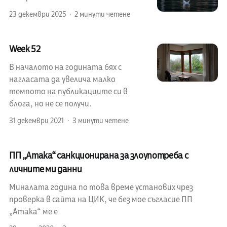
23 декември 2025
2 минути четене
Week 52
В началото на годината бях с
нагласата да увелича малко
темпото на публикациите си в
блога, но не се получи.
31 декември 2021
3 минути четене
ПП „Атака“ санкционирана за злоупотреба с
личните ми данни
Миналата година по това време установих чрез
проверка в сайта на ЦИК, че без мое съгласие ПП
„Атака“ ме е