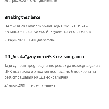
29 април 2020
3 минути четене
Breaking the silence
Не съм писал тук от почти една година. И не -
причината не е, че съм бил зает, не съм намерил
21 март 2020
1 минута четене
ПП „Атака“ злоупотребява с лични данни
Тази сутрин предпразнично реших да погледна дали в
ЦИК правилно е отразен подписа ми в подкрепа на
регистрацията на „Демократична
27 април 2019
1 минута четене