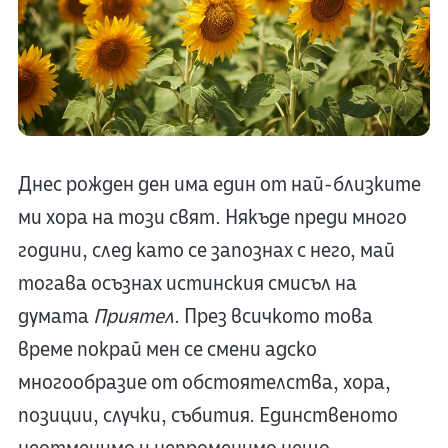
Днес рожден ден има един от най-близките
ми хора на този свят. Някъде преди много
години, след като се запознах с него, май
тогава осъзнах истинския смисъл на
думата
Приятел
. През всичкото това
време покрай мен се смени адско
многообразие от обстоятелства, хора,
позиции, случки, събития. Единственото