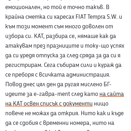
емоционален, но той е точно такъв. В
крайна сметка си харесах FIAT Tempra S.W. и
към този момент съм много доволен от
избора си. КАТ, разбира се, нямаше как да
атакувам през празниците и току-що успях
да си уредя отпуска за след сряда за да си я
регистрирам. Сега събирам сили и кураж да
се преборя с всичката администрация.
Повод днес цял ден да ругая мислено БГ-
идеите за e-гавра-ment след като
на сайта
на КАТ освен списък с документи
нищо
повече не можах да открия. Нито как и къде
да се сдобия с временни номера, нито на