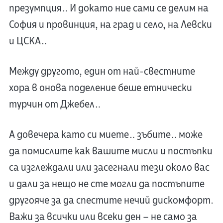
презумпция… И докато ние сами се делим на
София и провинция, на град и село, на Левски
и ЦСКА…
Между другото, един от най-свестните
хора в онова поделение беше етнически
турчин от Джебел…
А довечера като си миете… зъбите… може
да помислите как вашите мисли и постъпки
са изглеждали или засегнали тези около вас
и дали за нещо не сте могли да постъпите
другояче за да спестите нечий дискомфорт.
Важи за всички или всеки ден – не само за