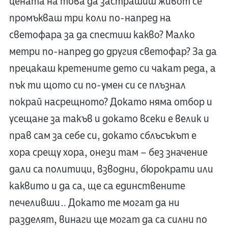
цената на това да застрашиш живот се
промъкваш три коли по-напред на
светофара за да спестиш какво? Малко
метри по-напред до другия светофар? За да
прецакаш кретените дето си чакат реда, а
пък ти щото си по-умен си се плъзнал
покрай насрещното? Докато няма отбор и
усещане за такъв и докато всеки е велик и
прав сам за себе си, докато сблъсъкът е
хора срещу хора, онези там – без значение
дали са политици, взводни, бюрократи или
каквито и да са, ще са единствените
печеливши… Докато те могат да ни
разделят, винаги ще могат да са силни по