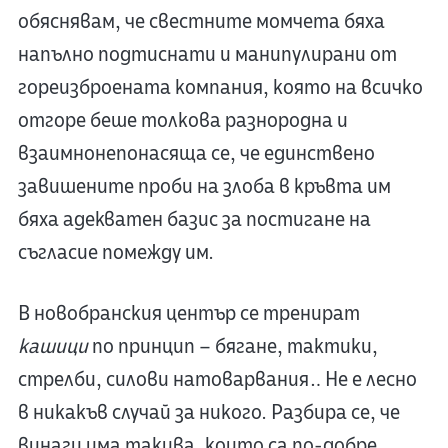
обяснявам, че свестните момчета бяха
напълно подтиснати и манипулирани от
гореизброената компания, която на всичко
отгоре беше толкова разнородна и
взаимнонепонасяща се, че единствено
завишените проби на злоба в кръвта им
бяха адекватен базис за постигане на
съгласие помежду им.
В новобранския център се тренират
кашици
по принцип – бягане, тактики,
стрелби, силови натоварвания… Не е лесно
в никакъв случай за никого. Разбира се, че
винаги има такива, които са по-добре