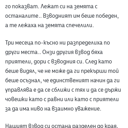
го показват. Лежат си на земята с
останалите… Взводният им беше победен,
а те лежаха на земята спечелили.
Три месеца по-късно ни разпределиха по
други места… Онзи другия взвод бяха
приятели, дори с взводния си. След като
беше видял, че не може да ги прекърши той
беше осъзнал, че единственият начин да ги
управлява е да се сближи с тях и да се държи
човешки като с равни или като с приятели
за да има ниво на взаимно уважение.
Нашият взвод си остана разделен до края,