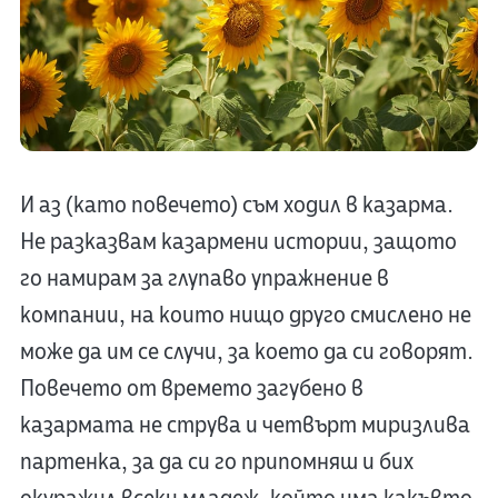
И аз (като повечето) съм ходил в казарма.
Не разказвам казармени истории, защото
го намирам за глупаво упражнение в
компании, на които нищо друго смислено не
може да им се случи, за което да си говорят.
Повечето от времето загубено в
казармата не струва и четвърт миризлива
партенка, за да си го припомняш и бих