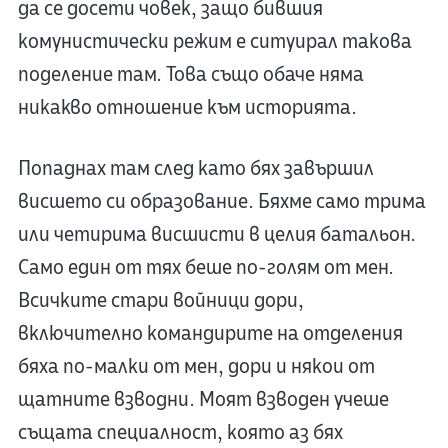
да се досети човек, защо бившия
комунистически режим е ситуирал такова
поделение там. Това също обаче няма
никакво отношение към историята.
Попаднах там след като бях завършил
висшето си образование. Бяхме само трима
или четирима висшисти в целия батальон.
Само един от тях беше по-голям от мен.
Всичките стари войници дори,
включително командирите на отделения
бяха по-малки от мен, дори и някои от
щатните взводни. Моят взводен учеше
същата специалност, която аз бях