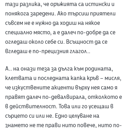
тази разлика, че оръжията са истински и
понякога заредени. Ако търсиш приятели
съвсем не е нужно да ходиш на някое
специално място, а е далеч по-добре да се
огледаш около себе си. Всъщност да се
вгледаш е по-прецизния глагол…
А… на онази теза за дълга към родината,
клетвата и последната капка кръв – мисля,
че изкуствените акценти върху нея само я
правят далеч по-девалвирала, отколкото е
в действителност. Това или го усещаш в
сърцето си или не. Едно целуване на
знамето не те прави нито повече, нито по-