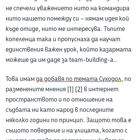
не спечели уважението нито на командира
нито нашето помежду си – нямам идея кой
къде отиде, нито ме интересува. Тъпите
копеленца така и пропуснаха да научат
единствения важен урок, който казармата
можеше да им даде за team-building-а…
Това имам
да добавя по темата Суходол
, по
разменените мнения
[1]
[2]
в интернет
пространството и по отношение на
съдбата ни като народ в последните
няколко години по принцип. Защото това е
същото поведение и на улицата, когато с