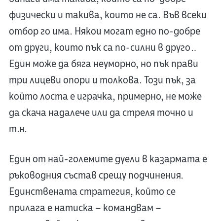
физически и такива, които не са. Във всеки
отбор го има. Някои могат едно по-добре
от други, които пък са по-силни в друго…
Един може да бяга неуморно, но пък прави
три лицеви опори и толкова. Този пък, за
който лоста е играчка, примерно, не може
да скача надалече или да стреля точно и
т.н.
Един от най-големите дуели в казармата е
ръководния състав срещу подчинения.
Единствената стратегия, който се
прилага е натиска – командвам –