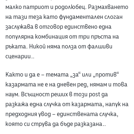
малко патриот и родолюбец. Размахването
на тази теза като фундаментален слоган
заслужава в отговор единствено една
популярна комбинация от три пръста на
ръката. Никой няма полза от фалшиви
сценарии…
Както и да е – темата „за“ или „против“
казармата не е на дневен ред, нямам и това
наум. Всъщност реших в този post да
разкажа една случка от казармата, напук на
предходния увод – единствената случка,
която си струва да бъде разказана…