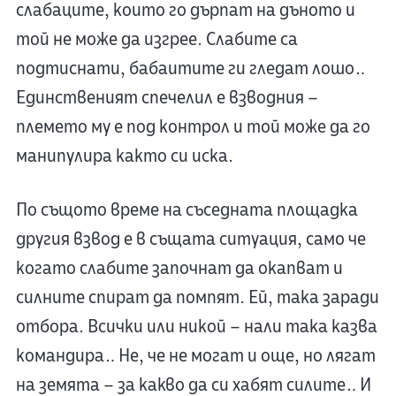
слабаците, които го дърпат на дъното и
той не може да изгрее. Слабите са
подтиснати, бабаитите ги гледат лошо…
Единственият спечелил е взводния –
племето му е под контрол и той може да го
манипулира както си иска.
По същото време на съседната площадка
другия взвод е в същата ситуация, само че
когато слабите започнат да окапват и
силните спират да помпят. Ей, така заради
отбора. Всички или никой – нали така казва
командира… Не, че не могат и още, но лягат
на земята – за какво да си хабят силите… И