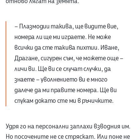
отново лягат на земята.
– Плазмодии такива, ще видите вие,
номера ли ще ми играете. Не може
всички да сте такива пихтии. Иване,
Драгане, сигурен съм, че можете още –
личи ви. Ще ви се случат случки, да
знаете – уволнението ви е много
далече да ми правите номера. Ще ви
спукам докато сте ми в ръчичките.
Удря го на персонални заплахи взводния им.
Но посочените не се стряскат. Или поне не