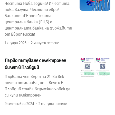
Честита Нова година! И честита
нова валута! Честито евро!
БанкнотиЕвропейската
централна банка (ЕЦБ) е
централната банка на държавите
от Европейския
1 януари 2026
2 минути четене
Първо пътуване с електронен
билет в Пловдив
Първата четвърт на 21-ви век
почти отминава, но... вече и в
Пловдив става възможно човек да
си купи електронен
9 септември 2024
2 минути четене