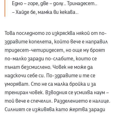
Едно – горе, две – долу… Тринадесет…
– Хайде бе, мамка ви кекава…
Това последното го изкрясква някой от по-
здравите копелета, който вече е направил
тридесет-четиридесет, но още му броят
по-малко заради по-слабите, които се
пънат безсмислено. Човек не може да
надскочи себе си. По-здравите и те се
уморяват. Сто не са малка бройка и за
трениран човек. Взводния се усмихва наум –
той вече е спечелил. Разделението е налице.
Силният се изживява като жертва заради