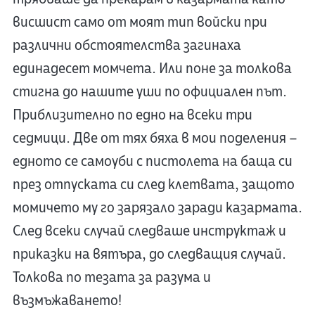
висшист само от моят тип войски при
различни обстоятелства загинаха
единадесет момчета. Или поне за толкова
стигна до нашите уши по официален път.
Приблизително по едно на всеки три
седмици. Двe от тях бяха в мои поделения –
едното се самоуби с пистолета на баща си
през отпуската си след клетвата, защото
момичето му го зарязало заради казармата.
След всеки случай следваше инструктаж и
приказки на вятъра, до следващия случай.
Толкова по тезата за разума и
възмъжаването!