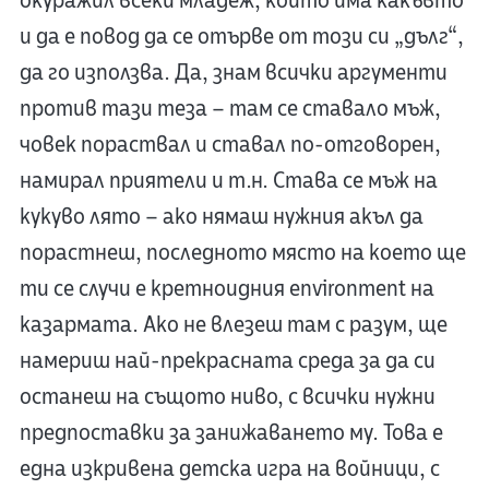
окуражил всеки младеж, който има какъвто
и да е повод да се отърве от този си „дълг“,
да го използва. Да, знам всички аргументи
против тази теза – там се ставало мъж,
човек пораствал и ставал по-отговорен,
намирал приятели и т.н. Става се мъж на
кукуво лято – ако нямаш нужния акъл да
порастнеш, последното място на което ще
ти се случи е кретноидния environment на
казармата. Ако не влезеш там с разум, ще
намериш най-прекрасната среда за да си
останеш на същото ниво, с всички нужни
предпоставки за занижаването му. Това е
една изкривена детска игра на войници, с