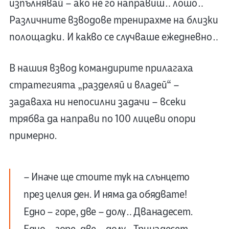
изпълнявай – ако не го направиш… лошо…
Различните взводове тренирахме на близки
полощадки. И какво се случваше ежедневно…
В нашия взвод командирите прилагаха
стратегията „разделяй и владей“ –
задаваха ни непосилни задачи – всеки
трябва да направи по 100 лицеви опори
примерно.
– Иначе ще стоите тук на слънцето
през целия ден. И няма да обядвате!
Едно – горе, две – долу… Дванадесет.