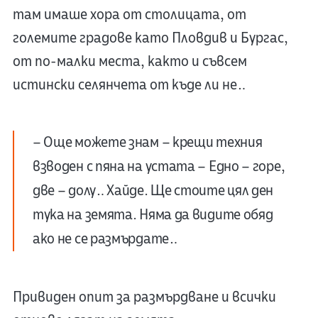
там имаше хора от столицата, от
големите градове като Пловдив и Бургас,
от по-малки места, както и съвсем
истински селянчета от къде ли не…
– Още можете знам – крещи техния
взводен с пяна на устата – Едно – горе,
две – долу… Хайде. Ще стоите цял ден
тука на земята. Няма да видите обяд
ако не се размърдате…
Привиден опит за размърдване и всички