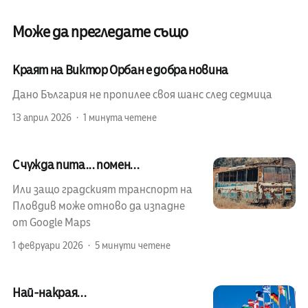
Може да прегледате също
Краят на Виктор Орбан е добра новина
Дано България не пропилее своя шанс след седмица
13 април 2026
1 минута четене
С чужда пита... помен...
Или защо градският транспорт на
Пловдив може отново да изпадне
от Google Maps
1 февруари 2026
5 минути четене
Най-накрая...