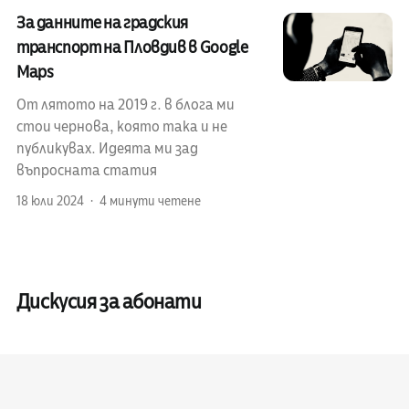
За данните на градския
транспорт на Пловдив в Google
Maps
От лятото на 2019 г. в блога ми
стои чернова, която така и не
публикувах. Идеята ми зад
въпросната статия
18 юли 2024
4 минути четене
Дискусия за абонати