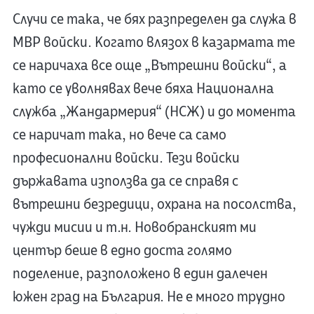
Случи се така, че бях разпределен да служа в
МВР войски. Когато влязох в казармата те
се наричаха все още „Вътрешни войски“, а
като се уволнявах вече бяха Национална
служба „Жандармерия“ (НСЖ) и до момента
се наричат така, но вече са само
професионални войски. Тези войски
държавата използва да се справя с
вътрешни безредици, охрана на посолства,
чужди мисии и т.н. Новобранският ми
център беше в едно доста голямо
поделение, разположено в един далечен
южен град на България. Не е много трудно