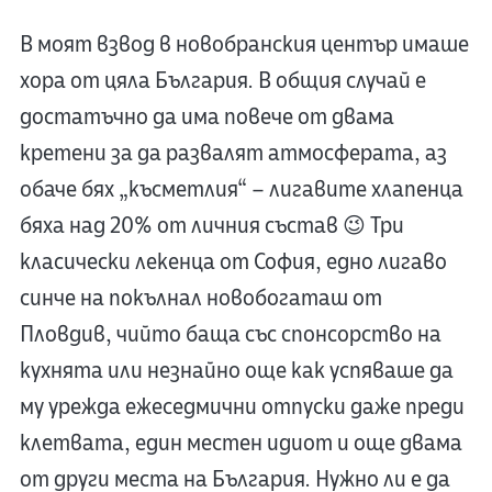
В моят взвод в новобранския център имаше
хора от цяла България. В общия случай е
достатъчно да има повече от двама
кретени за да развалят атмосферата, аз
обаче бях „късметлия“ – лигавите хлапенца
бяха над 20% от личния състав 😉 Три
класически лекенца от София, едно лигаво
синче на покълнал новобогаташ от
Пловдив, чийто баща със спонсорство на
кухнята или незнайно още как успяваше да
му урежда ежеседмични отпуски даже преди
клетвата, един местен идиот и още двама
от други места на България. Нужно ли е да