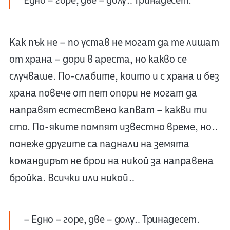
Едно – горе, две – долу… Тринадесет.
Как пък не – по устав не могат да те лишат
от храна – дори в ареста, но какво се
случваше. По-слабите, които и с храна и без
храна повече от пет опори не могат да
направят естествено капват – какви ти
сто. По-яките помпят известно време, но…
понеже другите са паднали на земята
командирът не брои на никой за направена
бройка. Всички или никой…
– Едно – горе, две – долу… Тринадесет.