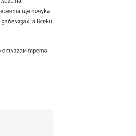
лого на
и есента ще почука
забелязах, а всеки
то отлагам трета