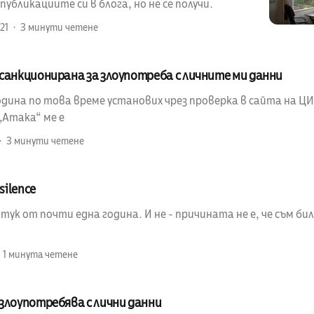
убликациите си в блога, но не се получи.
21
3 минути четене
санкционирана за злоупотреба с личните ми данни
ина по това време установих чрез проверка в сайта на ЦИК
„Атака“ ме е
3 минути четене
silence
 тук от почти една година. И не - причината не е, че съм бил
1 минута четене
злоупотребява с лични данни