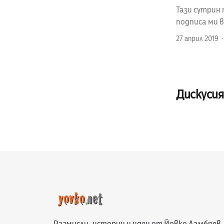
Тази сутрин 
подписа ми 
27 април 2019
Дискусия
Размисли, истории и идеи от Йовко Ламбрев