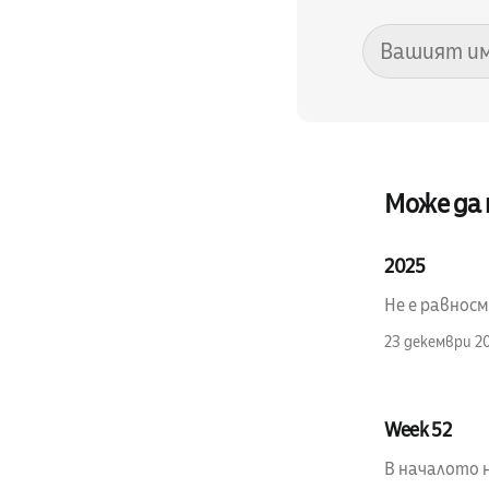
Може да
2025
Не е равносм
23 декември 2
Week 52
В началото н