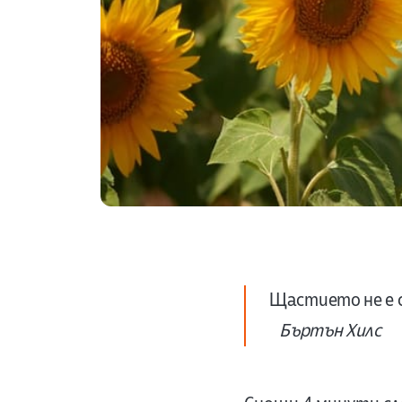
Щастието не е с
Бъртън Хилс