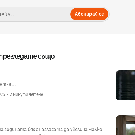
Абонирай се
 прегледате също
етка...
025
2 минути четене
а годината бях с нагласата да увелича малко