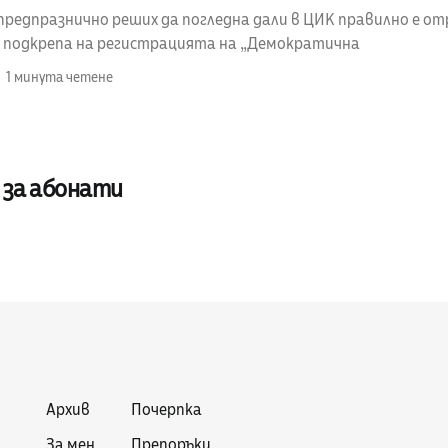
предпразнично реших да погледна дали в ЦИК правилно е от
в подкрепа на регистрацията на „Демократична
1 минута четене
 за абонати
Архив
Почерпка
За мен
Препоръки