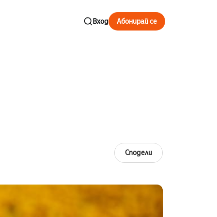
Вход
Абонирай се
Сподели