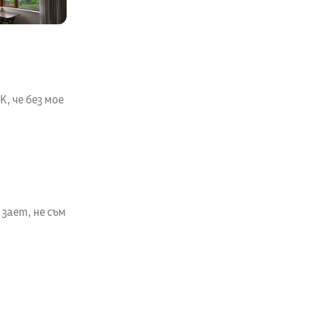
, че без мое
 зает, не съм