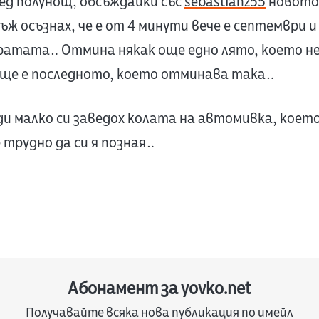
ед полунощ, обсъждайки със
sebastianz55
новото 
нъж осъзнах, че е от 4 минути вече е септември 
ратата… Отмина някак още едно лято, което не 
е ще е последното, което отминава така…
ди малко си заведох колата на автомивка, кое
е трудно да си я позная…
Абонамент за yovko.net
Получавайте всяка нова публикация по имейл