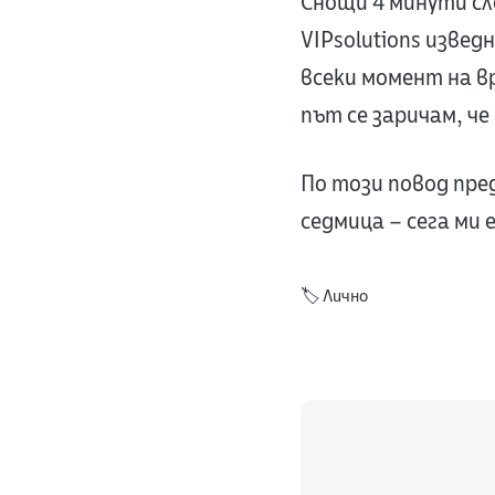
Снощи 4 минути сл
VIPsolutions извед
всеки момент на в
път се заричам, ч
По този повод пре
седмица – сега ми 
🏷️
Лично