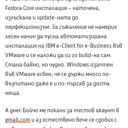
Fedora Core инсталация – наточена,
излъскана и update-ната до
перфекционизъм. За съжаление не намерих
лесен начин да пусна автоматизирана
инсталация на IBM e-Client for e-Business във
VMware и се наложи да си го build-на сам.
Стана бавно, но чудно. Windows озаптен
във VMware освен, че се държи много по-
възпитано даже е и по-пъргав за доста
неща.
А днес Бойчо ме покани за тестов акаунт в
gmail.com
и аз естествено вече се сдобих с