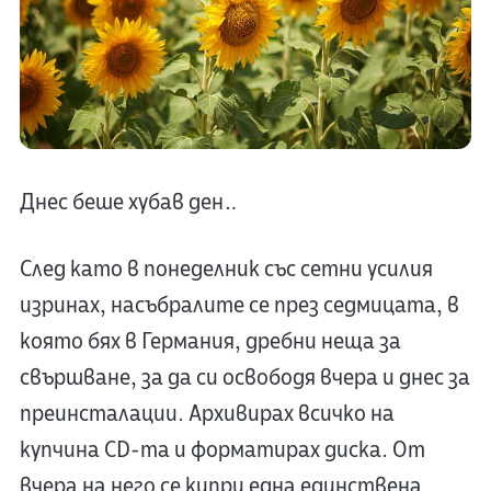
Днес беше хубав ден…
След като в понеделник със сетни усилия
изринах, насъбралите се през седмицата, в
която бях в Германия, дребни неща за
свършване, за да си освободя вчера и днес за
преинсталации. Архивирах всичко на
купчина CD-та и форматирах диска. От
вчера на него се кипри една единствена