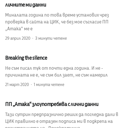
личните ми данни
Миналата година по това време установих чрез
проверка в сайта на ЦИК, че без мое съгласие ПП
„Атака“ ме е
29 април 2020
3 минути четене
Breaking the silence
Не съм писал тук от почти една година. И не -
причината не е, че съм бил зает, не съм намерил
21 март 2020
1 минута четене
ПП „Атака“ злоупотребява с лични данни
Тази сутрин предпразнично реших да погледна дали в
ЦИК правилно е отразен подписа ми в подкрепа на