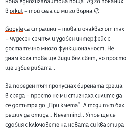
нова едногигабайтова поща. Аз го поканих
в
orkut
– той сега си ми го върна 😉
Google
са страшни – това и очаквах от тях
– чудесен семпъл и удобен интерфейс с
достатъчно много функционалност. Не
знам кога това ще види бял свят, но просто
ще избие рибата…
За пореден път пропуснах бирената среща
в сряда – просто не ми стигнаха силите да
се дотътря до „При кмета“. А този път бях
решил да отида… Nevermind… Утре ще се
сдобия с ключовете на новата си квартира