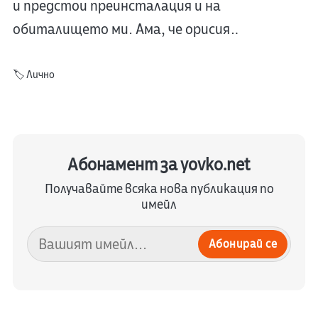
и предстои преинсталация и на
обиталището ми. Ама, че орисия…
🏷️
Лично
Абонамент за yovko.net
Получавайте всяка нова публикация по
имейл
Абонирай се