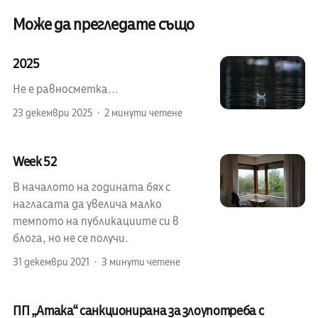
Може да прегледате също
2025
Не е равносметка...
23 декември 2025
2 минути четене
Week 52
В началото на годината бях с
нагласата да увелича малко
темпото на публикациите си в
блога, но не се получи.
31 декември 2021
3 минути четене
ПП „Атака“ санкционирана за злоупотреба с