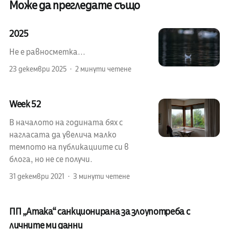
Може да прегледате също
2025
Не е равносметка...
23 декември 2025
2 минути четене
Week 52
В началото на годината бях с
нагласата да увелича малко
темпото на публикациите си в
блога, но не се получи.
31 декември 2021
3 минути четене
ПП „Атака“ санкционирана за злоупотреба с
личните ми данни