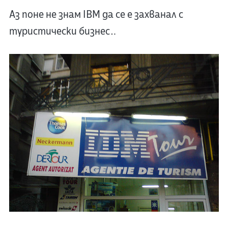
Аз поне не знам IBM да се е захванал с
туристически бизнес…