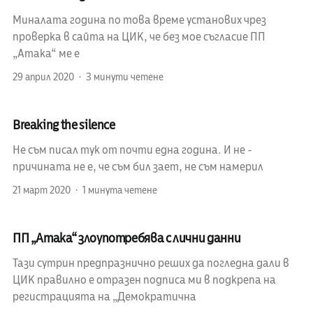
Миналата година по това време установих чрез
проверка в сайта на ЦИК, че без мое съгласие ПП
„Атака“ ме е
29 април 2020
3 минути четене
Breaking the silence
Не съм писал тук от почти една година. И не -
причината не е, че съм бил зает, не съм намерил
21 март 2020
1 минута четене
ПП „Атака“ злоупотребява с лични данни
Тази сутрин предпразнично реших да погледна дали в
ЦИК правилно е отразен подписа ми в подкрепа на
регистрацията на „Демократична