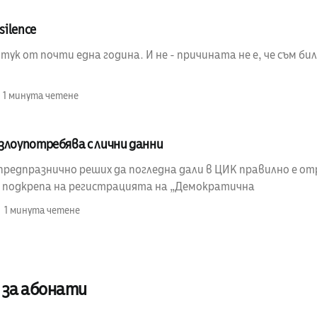
silence
 тук от почти една година. И не - причината не е, че съм бил
1 минута четене
злоупотребява с лични данни
предпразнично реших да погледна дали в ЦИК правилно е от
в подкрепа на регистрацията на „Демократична
1 минута четене
 за абонати