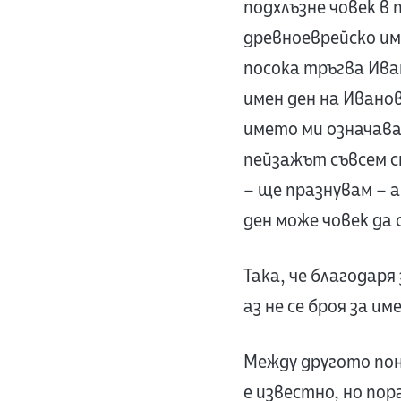
подхлъзне човек в
древноеврейско име
посока тръгва Иван
имен ден на Ивано
името ми означава
пейзажът съвсем с
– ще празнувам – а
ден може човек да 
Така, че благодаря
аз не се броя за им
Между другото пон
е известно, но пор