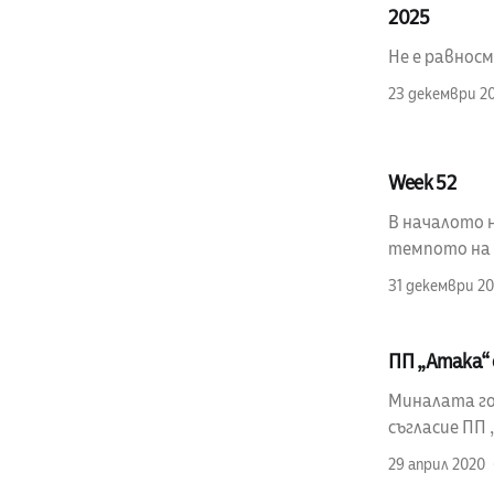
2025
Не е равносм
23 декември 2
Week 52
В началото н
темпото на п
31 декември 20
ПП „Атака“ 
Миналата год
съгласие ПП 
29 април 2020