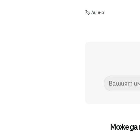
🏷️
Лично
Може да