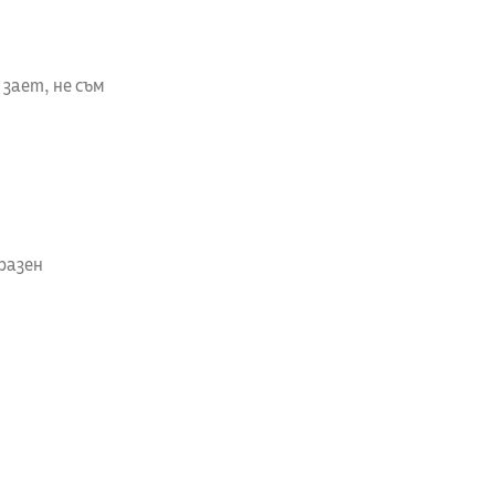
 зает, не съм
разен