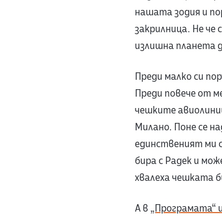
нашата зодия и по
закрилница. Не че с
излишна планета д
Преди малко си по
Преди повече от ме
чешките авиолинии 
Милано. Поне се на
единственият ми св
бира с Радек и мож
хвалеха чешката б
А в
„Програмата“ и