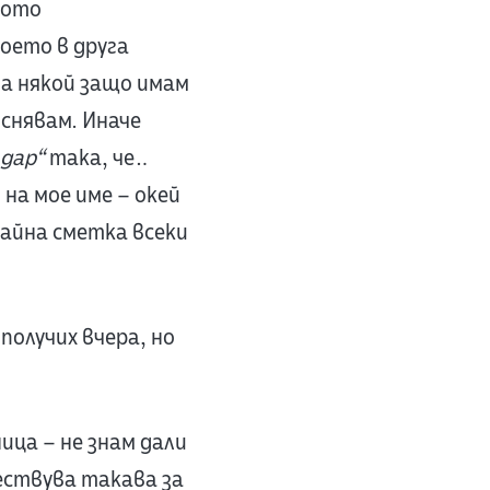
рото
което в друга
 на някой защо имам
яснявам. Иначе
 дар“
така, че…
на мое име – окей
райна сметка всеки
получих вчера, но
ица – не знам дали
ществува такава за