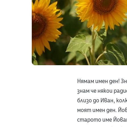
Нямам имен ден! Зн
знам че някои рад
близо до Иван, кол
моят имен ден. Йов
старото име Йован,