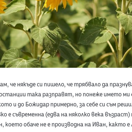
ам, че някъде си пишело, че трябвало да празну
иостанции така разправят, но понеже името ми
кото и до Божидар примерно, за себе си съм решил
ко е съвременна (едва на няколко века възраст) 
 което обаче не е производна на Иван, както е 