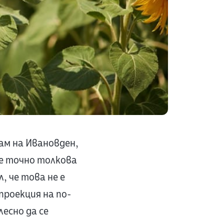
вам на Ивановден,
 е точно толкова
, че това не е
проекция на по-
лесно да се