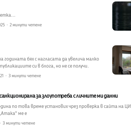
етка...
025
2 минути четене
а годината бях с нагласата да увелича малко
убликациите си в блога, но не се получи.
21
3 минути четене
санкционирана за злоупотреба с личните ми данни
ина по това време установих чрез проверка в сайта на ЦИК
„Атака“ ме е
3 минути четене