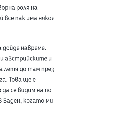
ворна роля на
ой все пак има някоя
 дойде навреме.
и и австрийските и
а летя до там през
а. Това ще е
 да се видим на по
в Баден, когато ми