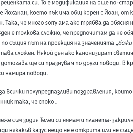
 преценката си. То е модификация на още по-ста
 Йоханан, което пък има общ корен с Йоан, от 
. Така, че много sorry ама ако трябва да обясня
вден е толкова сложно, че предпочитам да не об
 по същия път на проекция на значенията
„божи
тава сложен. Някой ден ако канонизират светия 
 дотогава ще си празнувам по други поводи. В к
си намира поводи.
 за всички полупредпазливи поздравления, които 
енник така, че споко…
еже съм зодия Телец си нямам и планета-закрилн
ади някакъв казус нещо не е открита или не съ