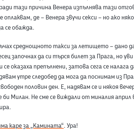
ради тази причина Венера изпълнява тази отго
е оплаквам, де – Венера звучи секси – но ако няк
а се обажда.
ръчах среднощното такси за летището – дано да
сец започнах да си търся билет за Прага, но ув
се оказаха препълнени, затова сега се налага д
дявам утре следобед да мога да поснимам из Праг
ободен половин ден. Е, надявам се и някоя вечер
е би Милан. Не сме се виждали от миналия април 
ира.
ма каре за „Камината“
. Ура!