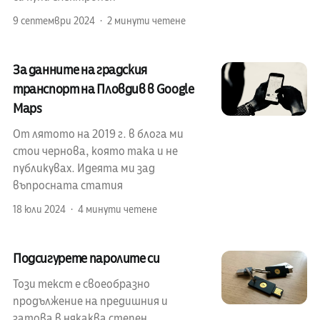
9 септември 2024
2 минути четене
За данните на градския
транспорт на Пловдив в Google
Maps
От лятото на 2019 г. в блога ми
стои чернова, която така и не
публикувах. Идеята ми зад
въпросната статия
18 юли 2024
4 минути четене
Подсигурете паролите си
Този текст е своеобразно
продължение на предишния и
затова в някаква степен