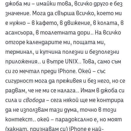
джоба ми – имайки това, всичко друго е без
значение. Мога да свърша всичко, което ми
е нужно – в кафето, в движение, в колата, в
асансьора, в тоалетната дори… На всичко
отгоре календарите ми, пощата ми,
терминал, и купчина полезни и безполезни
приложения… и вътре UNIX… Това, само съм
си го мечтал преди iPhone. Окей – със
сигурност мога да преживея и без него, но се
радвам, че не ми се налага… Имам в джоба си
сила и
свобода
– сега някой ще ме контрира
да не използвам тази дума, точно в този
контекст… окей – парадоксално е, но моят
(хакнат, признавам си) iPhone е най-