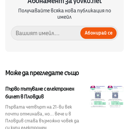
Абонамент за yovko.net
Получавайте всяка нова публикация по
имейл
Абонирай се
Може да прегледате също
Първо пътуване с електронен
билет в Пловдив
Първата четвърт на 21-ви век
почти отминава, но... вече и в
Пловдив става възможно човек да
си купи електронен