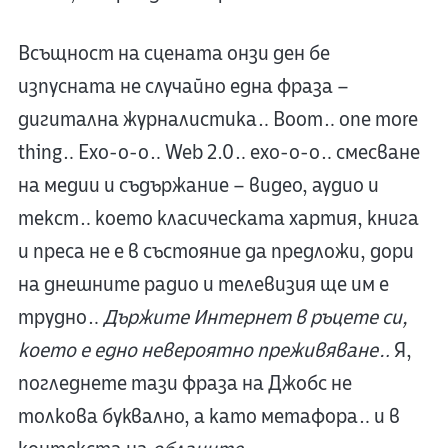
Всъщност на сцената онзи ден бе
изпусната не случайно една фраза –
дигитална журналистика… Boom… one more
thing… Ехо-о-о… Web 2.0… ехо-о-о… смесване
на медии и съдържание – видео, аудио и
текст… което класическата хартия, книга
и преса не е в състояние да предложи, дори
на днешните радио и телевизия ще им е
трудно…
Държите Интернет в ръцете си,
което е едно невероятно преживяване…
Я,
погледнете тази фраза на Джобс не
толкова буквално, а като метафора… и в