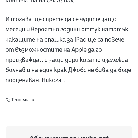
контекста на
облаците
…
И тогава ще спрете да се чудите защо
месеци и вероятно години оттук нататък
чакащите на опашка за iPad ще са повече
от възможностите на Apple да го
произвежда… и защо дори когато изглежда
болнав и на един крак Джобс не бива да бъде
подценяван. Никога…
🏷️
Технологии