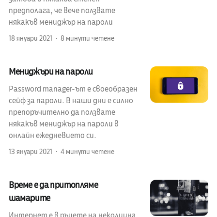
предполага, че вече ползвате
някакъв мениджър на пароли
18 януари 2021
8 минути четене
Мениджъри на пароли
Password manager-ът е своеобразен
сейф за пароли. В наши дни е силно
препоръчително да ползвате
някакъв мениджър на пароли в
онлайн ежедневието си.
13 януари 2021
4 минути четене
Време е да притопляме
шамарите
Интернет е в ръцете на неколцина