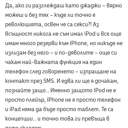
Да, ако ги разглеждаш като джаджи – вярно
можеш и без тях – къде ли точно е
революцията, освен че са секси?! Аз
всъщност никога не съм имал iPod и все още
имам много резерви към iPhone, но никъде не
излизам без него – и по-дяволите – още си
чакам най-важната функция на един
телефон след говоренето – изпращане на
контакт през SMS. И едва ли ще я дочакам,
познайте защо… Именно защото iPod не е
просто плейър, iPhone не е просто телефон
и iPad няма да бъде просто таблет. Те са
концепции… и точно това ги превъща в