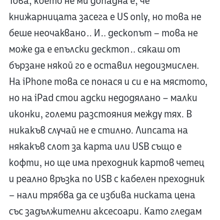
Това, което не ми допадна е, че
книжарницата засега е US only, но това не
беше неочаквано… И… дескопът – това не
може да е епълски десктоп… сякаш от
бързане някой го е оставил недоизмислен.
На iPhone това се понася и си е на мястото,
но на iPad стои адски недодялано – малки
иконки, големи разстояния между тях. В
никакъв случай не е стилно. Липсата на
някакъв слот за карта или USB също е
кофти, но ще има преходник картов четец
и реално връзка по USB с кабелен преходник
– нали трябва да се избива ниската цена
със задължителни аксесоари. Като гледам