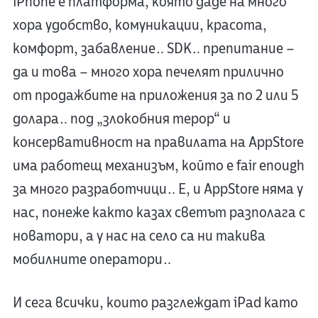
iPhone е платформа, която даде на много
хора удобство, комуникации, красота,
комфорт, забавление… SDK… препитание –
да и това – много хора печелят прилично
от продажбите на приложения за по 2 или 5
долара… под „злокобния терор“ и
консервативност на правилата на AppStore
има работещ механизъм, който е fair enough
за много разработчици… Е, и AppStore няма у
нас, понеже както казах светът разполага с
новатори, а у нас на село са ни такива
мобилните оператори…
И сега всички, които разглеждат iPad като