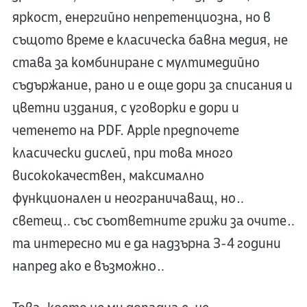
яркост, енергийно непретенциозна, но в
същото време е класическа бавна медия, не
става за комбиниране с мултимедийно
съдържание, рано и е още дори за списания и
цветни издания, с уговорки е дори и
четенето на PDF. Apple предпочете
класически дислей, при това много
висококачествен, максимално
функционален и неограничаващ, но…
светещ… със съответните грижи за очите…
та интересно ми е да надзърна 3-4 години
напред ако е възможно…