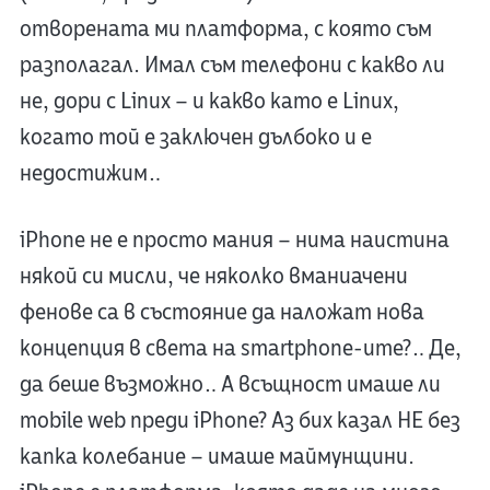
отворената ми платформа, с която съм
разполагал. Имал съм телефони с какво ли
не, дори с Linux – и какво като е Linux,
когато той е заключен дълбоко и е
недостижим…
iPhone не е просто мания – нима наистина
някой си мисли, че няколко вманиачени
фенове са в състояние да наложат нова
концепция в света на smartphone-ите?… Де,
да беше възможно… А всъщност имаше ли
mobile web преди iPhone? Аз бих казал НЕ без
капка колебание – имаше маймунщини.