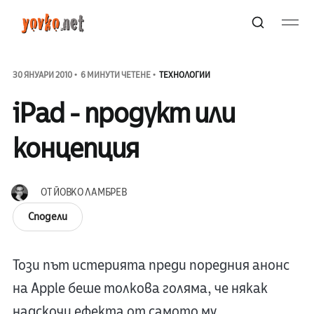
30 ЯНУАРИ 2010
6 МИНУТИ ЧЕТЕНЕ
ТЕХНОЛОГИИ
iPad - продукт или
концепция
ОТ
ЙОВКО ЛАМБРЕВ
Сподели
Този път истерията преди поредния анонс
на Apple беше толкова голяма, че някак
надскочи ефекта от самото му