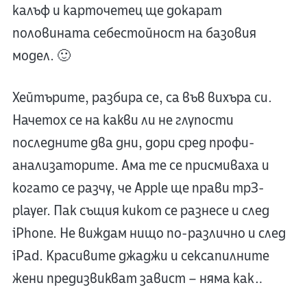
калъф и карточетец ще докарат
половината себестойност на базовия
модел. 🙂
Хейтърите, разбира се, са във вихъра си.
Начетох се на какви ли не глупости
последните два дни, дори сред профи-
анализаторите. Ама те се присмиваха и
когато се разчу, че Apple ще прави mp3-
player. Пак същия кикот се разнесе и след
iPhone. Не виждам нищо по-различно и след
iPad. Красивите джаджи и сексапилните
жени предизвикват завист – няма как…