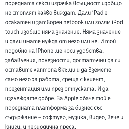
поредната секси играчка всъщност изобщо
не стоплят какво виждат. Дали iPad е
осакатен и затворен netbook или голям iPod
touch изобщо няма значение. Няма значение
и дали имате нужда от него или не. И той
подобно на iPhone ще носи удобства,
забавления, полезности, достатъчни да си
оставите лаптопа вкъщи и да вземете
само него за работа, среща с клиент,
презентация или през отпуската. И да
изглеждате добре. За Apple обаче той е
поредната платформа за бизнес със
съдържание – софтуер, музика, видео, вече и
книги, и периодична преса.