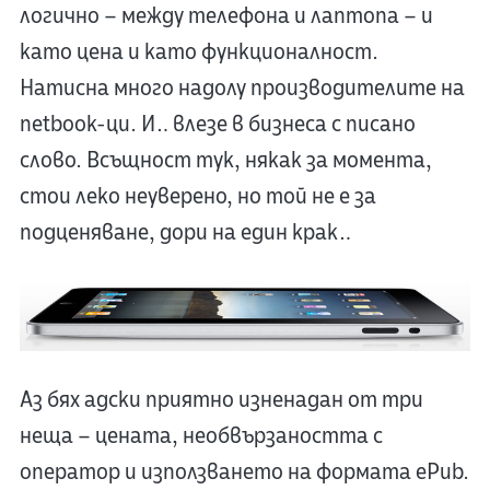
логично – между телефона и лаптопа – и
като цена и като функционалност.
Натисна много надолу производителите на
netbook-ци. И… влезе в бизнеса с писано
слово. Всъщност тук, някак за момента,
стои леко неуверено, но той не е за
подценяване, дори на един крак…
Аз бях адски приятно изненадан от три
неща – цената, необвързаността с
оператор и използването на формата ePub.