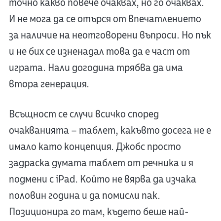
точно какво повече очаквах, но го очаквах.
И не мога да се отърся от впечатлението
за наличие на неотговорени въпроси. Но пък
и не бих се изненадал това да е част от
играта. Нали догодина трябва да има
втора генерация.
Всъщност се случи всичко според
очакванията – таблет, какъвто досега не е
имало като концепция. Джобс просто
задраска думата таблет от речника и я
подмени с iPad. Който не вярва да изчака
половин година и да помисли пак.
Позиционира го там, където беше най-