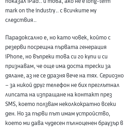
показал iPad… и това, ако не е long-term
mark on the industry… с всичките му
следствия…
Парадоксално е, но като човек, който с
резерви посрещна първата генерация
iPhone, но въпреки това си го купи и си
признавам, че още има доста трески за
дялане, аз не се дразня вече на тях. Сериозно
– за никой друг телефон не бих преглътнал
липсата на изпращане на контакт през
SMS, което ползвам неколкократно всеки
ден. Но за първи път имам устройство,
което ми дава чудесен пълноценен браузър в