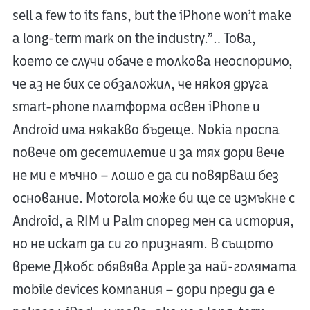
sell a few to its fans, but the iPhone won’t make
a long-term mark on the industry.”… Това,
което се случи обаче е толкова неоспоримо,
че аз не бих се обзаложил, че някоя друга
smart-phone платформа освен iPhone и
Android има някакво бъдеще. Nokia проспа
повече от десетилетие и за тях дори вече
не ми е мъчно – лошо е да си повярваш без
основание. Motorola може би ще се измъкне с
Android, а RIM и Palm според мен са история,
но не искат да си го признаят. В същото
време Джобс обявява Apple за най-голямата
mobile devices компания – дори преди да е