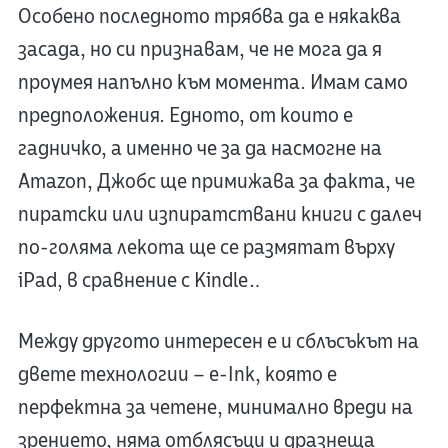
Особено последното трябва да е някаква
засада, но си признавам, че не мога да я
проумея напълно към момента. Имам само
предположения. Едното, от които е
гадничко, а именно че за да насмогне на
Amazon, Джобс ще примижава за факта, че
пиратски или изпиратствани книги с далеч
по-голяма лекота ще се размятат върху
iPad, в сравнение с Kindle…
Между другото интересен е и сблъсъкът на
двете технологии – e-Ink, която е
перфектна за четене, минимално вреди на
зрението, няма отблясъци и дразнеща