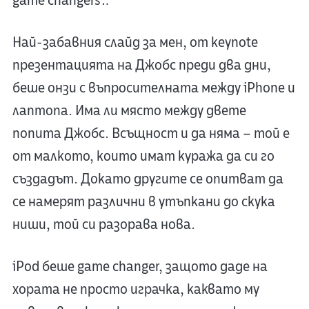
game changers…
Най-забавния слайд за мен, от keynote
презентацията на Джобс преди два дни,
беше онзи с въпросителната между iPhone и
лаптопа. Има ли място между двете
попита Джобс. Всъщност и да няма – той е
от малкото, които имат куража да си го
създадът. Докато другите се опитват да
се намерят различни в утъпкани до скука
ниши, той си разорава нова.
iPod беше game changer, защото даде на
хората не просто играчка, каквато му