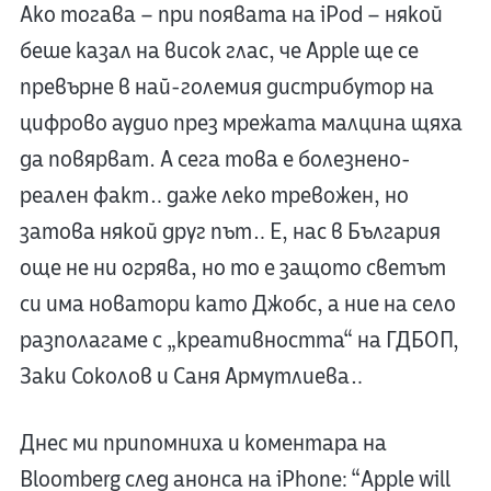
Ако тогава – при появата на iPod – някой
беше казал на висок глас, че Apple ще се
превърне в най-големия дистрибутор на
цифрово аудио през мрежата малцина щяха
да повярват. А сега това е болезнено-
реален факт… даже леко тревожен, но
затова някой друг път… Е, нас в България
още не ни огрява, но то е защото светът
си има новатори като Джобс, а ние на село
разполагаме с „креативността“ на ГДБОП,
Заки Соколов и Саня Армутлиева…
Днес ми припомниха и коментара на
Bloomberg след анонса на iPhone: “Apple will