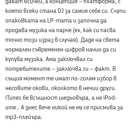
дават всички, а концепция – платформа, с
която всеки стана DJ за самия себе си. Счупи
опаковката на LP-тата и започна да
продава музика на парче (ех, как си пасва
точно този израз в случая). Даде на света
нормален съвременен цифров начин да си
купува музика. Ама заключвал си
потребителите – заключва ги – факт. В
същия момент те имат по-голям избор в
неговите окови, околкото в нечии други.
iTunes бе всъщност шедьовъра, а не iPod-
ите… А днес вече никой не му се присмива за
mp3-плейъра.