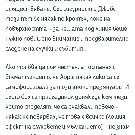
осъществяване. Със сигурност и Джобс
този път бе някак по кротък, поне на
повърхността – за нещата под линия беше
нужно повишено внимание и предварително
следене на случки и събития…
Ако трябва да съм честен, аз останах с
впечатлението, че Apple някак леко са се
самофорсирали за този анонс през януари. И
също бих се присъединил донякъде към тези,
които споделят, че са очаквали повече –
някак не повярвах, че това е всичко (лошия
ефект на слуховете и мълчанието) – не знам