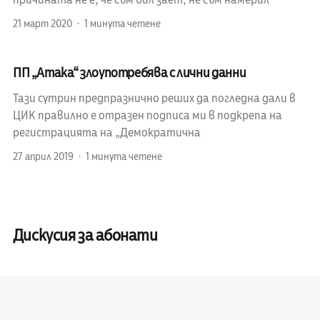
причината не е, че съм бил зает, не съм намерил
21 март 2020
1 минута четене
ПП „Атака“ злоупотребява с лични данни
Тази сутрин предпразнично реших да погледна дали в
ЦИК правилно е отразен подписа ми в подкрепа на
регистрацията на „Демократична
27 април 2019
1 минута четене
Дискусия за абонати