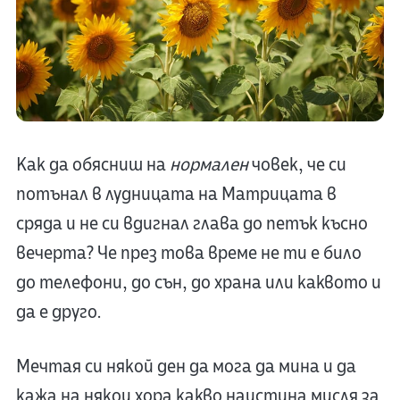
Как да обясниш на
нормален
човек, че си
потънал в лудницата на Матрицата в
сряда и не си вдигнал глава до петък късно
вечерта? Че през това време не ти е било
до телефони, до сън, до храна или каквото и
да е друго.
Мечтая си някой ден да мога да мина и да
кажа на някои хора какво наистина мисля за