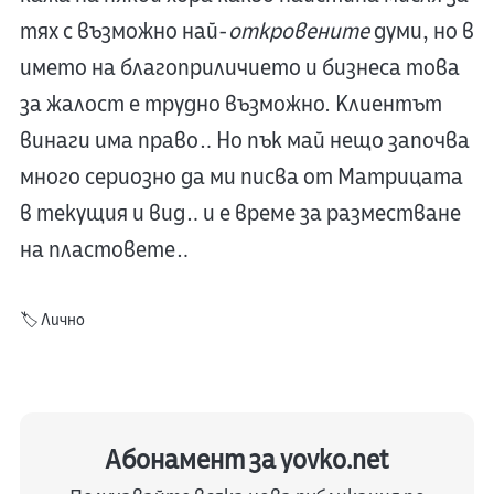
тях с възможно най-
откровените
думи, но в
името на благоприличието и бизнеса това
за жалост е трудно възможно. Клиентът
винаги има право… Но пък май нещо започва
много сериозно да ми писва от Матрицата
в текущия и вид… и е време за разместване
на пластовете…
🏷️
Лично
Абонамент за yovko.net