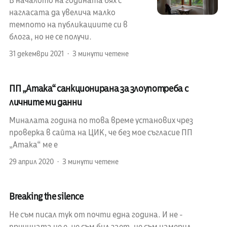
В началото на годината бях с
нагласата да увелича малко
темпото на публикациите си в
блога, но не се получи.
31 декември 2021
3 минути четене
ПП „Атака“ санкционирана за злоупотреба с
личните ми данни
Миналата година по това време установих чрез
проверка в сайта на ЦИК, че без мое съгласие ПП
„Атака“ ме е
29 април 2020
3 минути четене
Breaking the silence
Не съм писал тук от почти една година. И не -