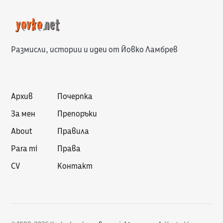
Размисли, истории и идеи от Йовко Ламбрев
Архив
Почерпка
За мен
Препоръки
About
Правила
Para mí
Права
CV
Контакт