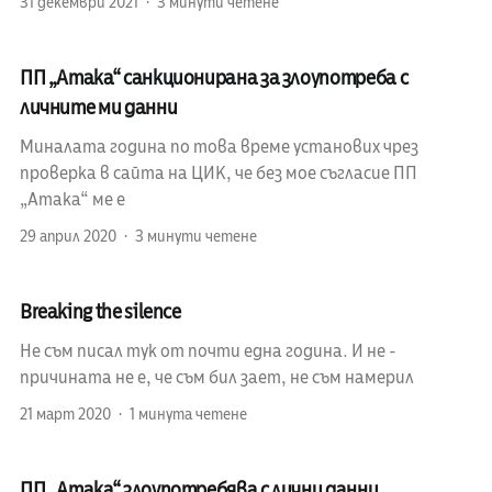
31 декември 2021
3 минути четене
ПП „Атака“ санкционирана за злоупотреба с
личните ми данни
Миналата година по това време установих чрез
проверка в сайта на ЦИК, че без мое съгласие ПП
„Атака“ ме е
29 април 2020
3 минути четене
Breaking the silence
Не съм писал тук от почти една година. И не -
причината не е, че съм бил зает, не съм намерил
21 март 2020
1 минута четене
ПП „Атака“ злоупотребява с лични данни