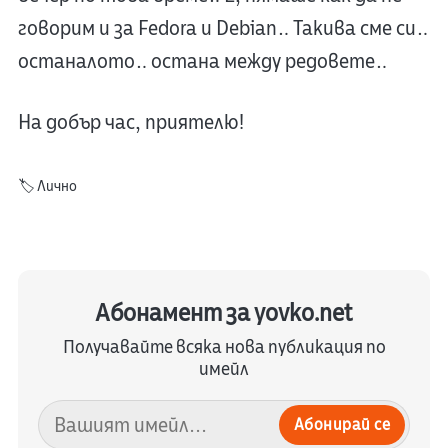
говорим и за Fedora и Debian… Такива сме си…
останалото… остана между редовете…
На добър час, приятелю!
🏷️
Лично
Абонамент за yovko.net
Получавайте всяка нова публикация по
имейл
Абонирай се