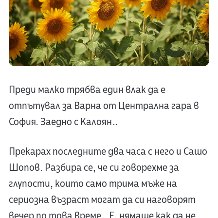
Преди малко трябва един влак да е
отпътувал за Варна от Централна гара в
София. Заедно с Калоян…
Прекарах последните два часа с него и Сашо
Шопов. Разбира се, че си говорехме за
глупости, които само трима мъже на
сериозна възраст могат да си наговорят
вечер по това време… Е, нямаше как да не