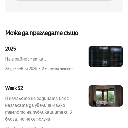
Може да прегледате също
2025
Не е равносметка...
23 декември 2025
2 минути четене
Week 52
В началото на годината бях с
нагласата да увелича малко
темпото на публикациите си в
блога, но не се получи.