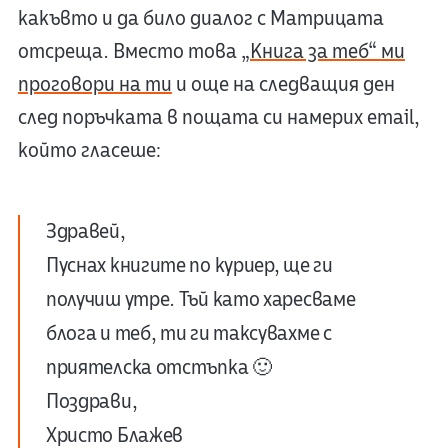
какъвто и да било диалог с Матрицата
отсреща. Вместо това
„Книга за теб“ ми
проговори на ти
и още на следващия ден
след поръчката в пощата си намерих email,
който гласеше:
Здравей,
Пуснах книгите по куриер, ще ги
получиш утре. Тъй като харесваме
блога и теб, ти ги таксувахме с
приятелска отстъпка 🙂
Поздрави,
Христо Блажев