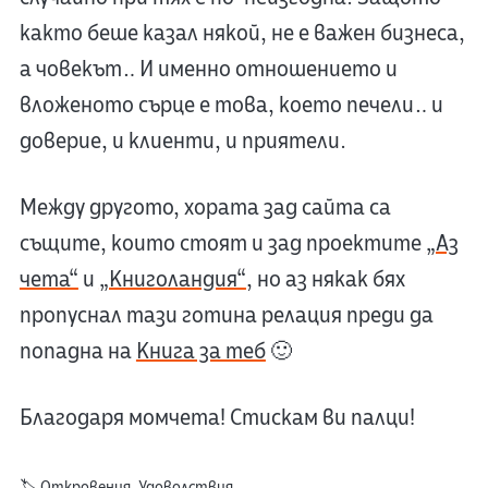
както беше казал някой, не е важен бизнеса,
а човекът… И именно отношението и
вложеното сърце е това, което печели… и
доверие, и клиенти, и приятели.
Между другото, хората зад сайта са
същите, които стоят и зад проектите
„Аз
чета“
и
„Книголандия“
, но аз някак бях
пропуснал тази готина релация преди да
попадна на
Книга за теб
🙂
Благодаря момчета! Стискам ви палци!
🏷️
Откровения
,
Удоволствия