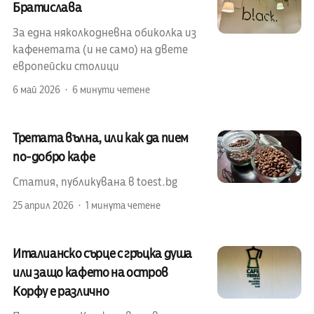
Братислава
За една няколкодневна обиколка из
кафенетата (и не само) на двете
европейски столици
6 май 2026
6 минути четене
Третата вълна, или как да пием
по-добро кафе
Статия, публикувана в toest.bg
25 април 2026
1 минута четене
Италианско сърце с гръцка душа
или защо кафето на остров
Корфу е различно