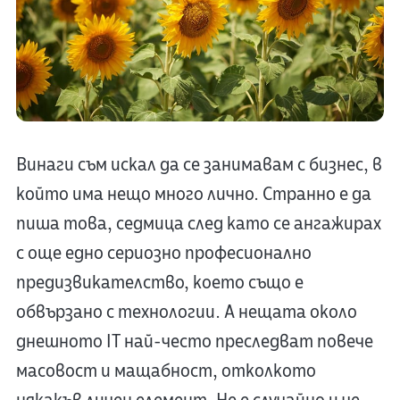
Винаги съм искал да се занимавам с бизнес, в
който има нещо много лично. Странно е да
пиша това, седмица след като се ангажирах
с още едно сериозно професионално
предизвикателство, което също е
обвързано с технологии. А нещата около
днешното IT най-често преследват повече
масовост и мащабност, отколкото