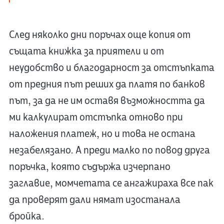
След няколко дни поръчах още копия от
същата книжка за приятели и от
неудобство и благодарност за отстъпката
от предния път реших да платя по банков
път, за да не им оставя възможността да
ми калкулират отстъпка отново при
наложения платеж, но и това не остана
незабелязано. А преди малко по повод друга
поръчка, която съдържа изчерпано
заглавие, момчетата се ангажираха все пак
да проверят дали нямат изостанала
бройка.