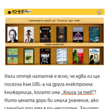
Нали оттук нататък е ясно, че едва ли ще
посегна към URL-а на друга електронна
книжарница, когато има
„Книга за теб“
?
Нито цената дори би имала значение, ако
случайно при тях е по-неизгодна. Защото