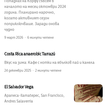
Попаднах на Корфу съвсем в
началото на месец октомври 2024
година. Планирано нарочно,
когато активният сезон
поприключваше. Заради онова
чудно
9 март 2026
6 минути четене
Costa Rica anaerobic Tarrazú
Вкус на зима: Кафе с нотки на ябълков пай и канела
24 декември 2025
2 минути четене
El Salvador Vega
Apaneca-Ilamatepec, San Francisco,
Andres Salaverria