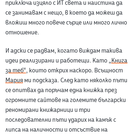
приключа изцяло с ИТ света и наистина да
се занимавам с нещо, в което да можеш да
вложиш много повече сърце или много лично
отношение.
И адски се радвам, когато виждам такива
идеи реализирани и работещи. Като
„Книга
за теб“
, които открих наскоро. Всъщност
Мария
ми подсказа. След като няколко пъти
се опитвах да поръчам една книжка през
огромните сайтове на големите български
реномирани книжарници и три
последователни пъти ударих на камък с
липса на наличности и отсъствие на