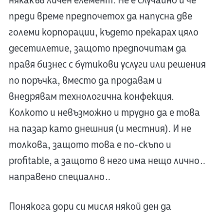
някакъв личен елемент. Не е случайно и че
преди време предпочетох да напусна две
големи корпорации, където прекарах цяло
десетилетие, защото предпочитам да
правя бизнес с бутикови услуги или решения
по поръчка, вместо да продавам и
внедрявам технологична конфекция.
Колкото и невъзможно и трудно да е това
на пазар като днешния (и местния). И не
толкова, защото това е по-скъпо и
profitable, а защото в него има нещо лично…
направено специално…
Понякога дори си мисля някой ден да