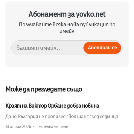
Абонамент за yovko.net
Получавайте всяка нова публикация по
имейл
Абонирай се
Може да прегледате също
Краят на Виктор Орбан е добра новина
Дано България не пропилее своя шанс след седмица
13 април 2026
1 минута четене