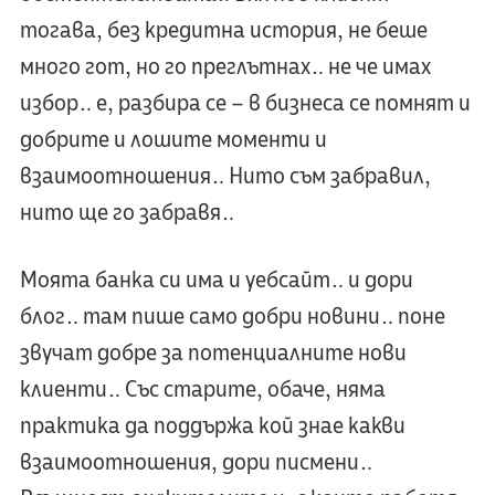
тогава, без кредитна история, не беше
много гот, но го преглътнах… не че имах
избор… е, разбира се – в бизнеса се помнят и
добрите и лошите моменти и
взаимоотношения… Нито съм забравил,
нито ще го забравя…
Моята банка си има и уебсайт… и дори
блог… там пише само добри новини… поне
звучат добре за потенциалните нови
клиенти… Със старите, обаче, няма
практика да поддържа кой знае какви
взаимоотношения, дори писмени…