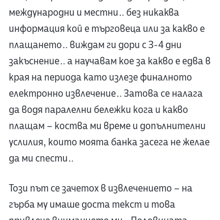
международни и местни… без никаква
информация кой е търговеца или за какво е
плащането… виждам ги дори с 3-4 дни
закъснение… а научавам кое за какво е едва в
края на периода като излезе финалното
електронно извлечение… Затова се налага
да водя паралелни бележки кога и какво
плащам – коства ми време и допълнителни
услилия, които моята банка засега не желае
да ми спести…
Този път се зачетох в извлечението – на
гърба му имаше доста текст и това