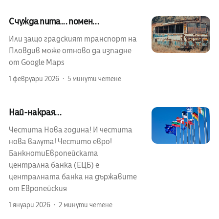
С чужда пита... помен...
Или защо градският транспорт на
Пловдив може отново да изпадне
от Google Maps
1 февруари 2026
5 минути четене
Най-накрая...
Честита Нова година! И честита
нова валута! Честито евро!
БанкнотиЕвропейската
централна банка (ЕЦБ) е
централната банка на държавите
от Европейския
1 януари 2026
2 минути четене