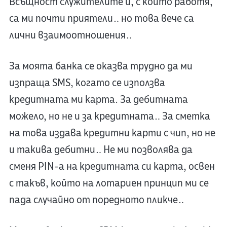
Всъщност служителите и, с които работя,
са ми почти приятели… но това вече са
лични взаимоотношения…
За моята банка се оказва трудно да ми
изпраща SMS, когато се използва
кредитната ми карта. За дебитната
можело, но не и за кредитната… За сметка
на това издава кредитни карти с чип, но не
и такива дебитни… Не ми позволява да
сменя PIN-а на кредитната си карта, освен
с такъв, който на лотариен принцип ми се
пада случайно от поредното пликче…