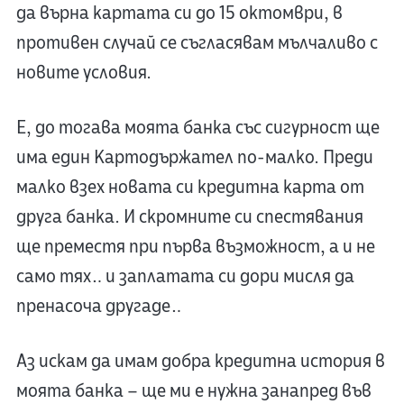
да върна картата си до 15 октомври, в
противен случай се съгласявам мълчаливо с
новите условия.
Е, до тогава моята банка със сигурност ще
има един Картодържател по-малко. Преди
малко взех новата си кредитна карта от
друга банка. И скромните си спестявания
ще преместя при първа възможност, а и не
само тях… и заплатата си дори мисля да
пренасоча другаде…
Аз искам да имам добра кредитна история в
моята банка – ще ми е нужна занапред във