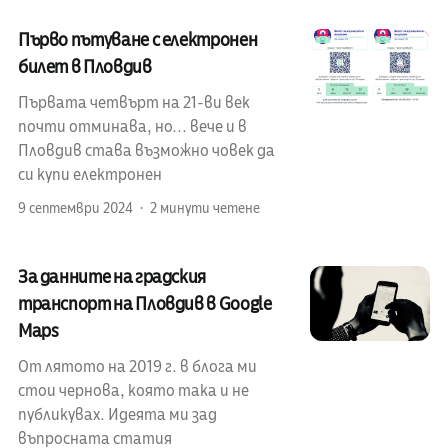
Първо пътуване с електронен
билет в Пловдив
Първата четвърт на 21-ви век
почти отминава, но... вече и в
Пловдив става възможно човек да
си купи електронен
9 септември 2024
2 минути четене
За данните на градския
транспорт на Пловдив в Google
Maps
От лятото на 2019 г. в блога ми
стои чернова, която така и не
публикувах. Идеята ми зад
въпросната статия