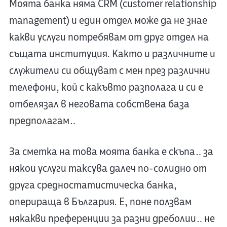
Моята банка няма CRM (customer relationship
management) и един отдел може да не знае
какви услуги потребявам от друг отдел на
същата институция. Както и различните и
служители си общуват с мен през различни
телефони, кой с какъвто разполага и си е
отбелязал в неговата собствена база
предполагам…
За сметка на това моята банка е скъпа… за
някои услуги таксува далеч по-солидно от
друга средностатистическа банка,
оперираща в България. Е, поне ползвам
някакви преференции за разни дреболии… не