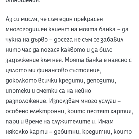
отношения.
Аз си мисля, че съм един прекрасен
многогодишен клиент на моята банка – да
чукна на дърво – досега не съм се забавил
нито час да погася каквото и да било
задължение към нея. Моята банка е наясно с
цялото ми финансово състояние,
доколкото всички кредити, депозити,
ипотеки и сметки са на нейно
разположение. Използвам много услуги –
особено електронни, които пестят хартия,
пари и време на служителите и. Имам
няколко карти – дебитни, кредитни, които