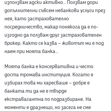
използвам адски активно… Ползвам дори
допълнителни съвсем небанкови услуги през
нея, като застрахователно
посредничество, макар понякога да е по-
изгодно да ползвам друг застрахователен
брокер. Както се казва – животът ми е под
наем при моята банка…
Моята банка е консервативна и често
доста тромава институция. Когато я
избирах това ми харесваше – добре е
банката ти да не е твърде
екстравагантна по подразбиране. На
моменти е дразнещо, но засега не сме