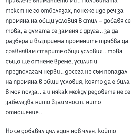
привлече вниманието ми… Половината
текст не го отбелязах, понеже иде реч за
промяна на общи условия в стил – добавя се
това, а думата се заменя с друга… за да
разбера и възприема промените трябва да
сравнявам старите общи условия… това
също ще отнеме време, усилия и
предполагам нерви… досега не съм попадал
на промяна в общи условия, която да е била
в моя полза… а и някак между редовете не се
забелязва нито взаимност, нито
отношение…
Но се добавял цял един нов член, който