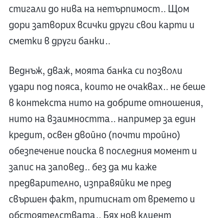
стигали до нива на нетърпимост… Щом
дори затворих всички други свои карти и
сметки в други банки…
Веднъж, дваж, моята банка си позволи
удари под пояса, които не очаквах… не беше
в контекста нито на добрите отношения,
нито на взаимността… например за един
кредит, освен двойно (почти тройно)
обезпечение поиска в последния момент и
запис на заповед… без да ми каже
предварително, изправяйки ме пред
свършен факт, притиснат от времето и
обстоятелствата… Бях нов клиент