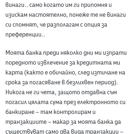
винаги… само когато им ги припомня и
изискам настоятелно, понеже те не винаги
си спомнят, че разполагам с опция за
преференции…
Моята банка преди няколко дни ми изпрати
поредното извлечение за кредитната ми
карта (както е обичайно, след изтичане на
срока за погасяване в безлихвен период).
Никога не ги чета, защото отдавна съм
погасил цялата сума през електронното си
банкиране – там контролирам и
транзакциите – макар за моята банка да
съществуват само два вида транзакции –