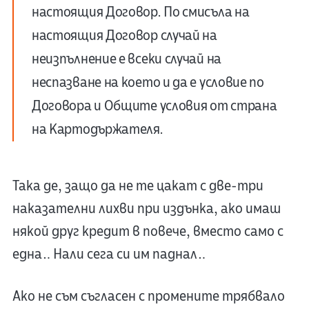
настоящия Договор. По смисъла на
настоящия Договор случай на
неизпълнение е всеки случай на
неспазване на което и да е условие по
Договора и Общите условия от страна
на Картодържателя.
Така де, защо да не те цакат с две-три
наказателни лихви при издънка, ако имаш
някой друг кредит в повече, вместо само с
една… Нали сега си им паднал…
Ако не съм съгласен с промените трябвало