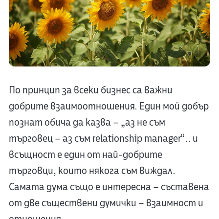
По принцип за всеки бизнес са важни
добрите взаимоотношения. Един мой добър
познат обича да казва – „аз не съм
търговец – аз съм relationship manager“… и
всъщност е един от най-добрите
търговци, които някога съм виждал.
Самата дума също е интересна – съставена
от две съществени думички – взаимност и