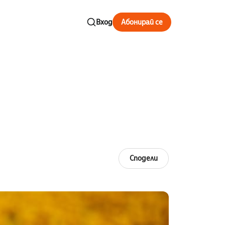
Вход
Абонирай се
Сподели