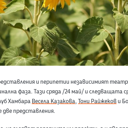
редставления и перипетии независимият теат
нална фаза. Тази сряда /24 май/ и следващата с
клуб Хамбара
Весела Казакова
,
Тони Райжеков
и Б
 две представления.