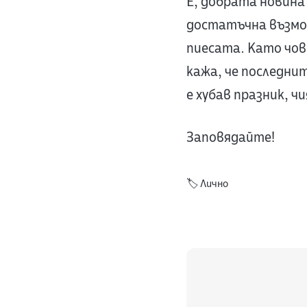
Е, добрата новина 
достатъчна възмож
пиесата. Като чов
кажа, че последни
е хубав празник, ч
Заповядайте!
🏷️
Лично