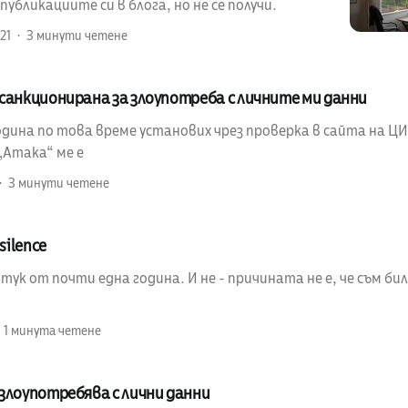
убликациите си в блога, но не се получи.
21
3 минути четене
санкционирана за злоупотреба с личните ми данни
ина по това време установих чрез проверка в сайта на ЦИК
„Атака“ ме е
3 минути четене
silence
 тук от почти една година. И не - причината не е, че съм бил
1 минута четене
злоупотребява с лични данни