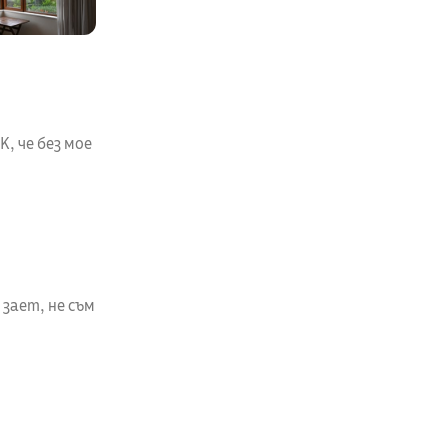
, че без мое
 зает, не съм