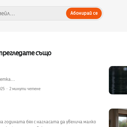
Абонирай се
 прегледате също
етка...
025
2 минути четене
а годината бях с нагласата да увелича малко