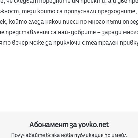
е, че следват поредните им проекти, а и две пр
ност, тези които са пропуснали предходните,
ек, който гледа някои пиеси по много пъти опре
те представления са най-добрите – заради много
иято вечер може да приключи с театрален привку
Абонамент за yovko.net
Получавайте всяка нова публикация по имейл