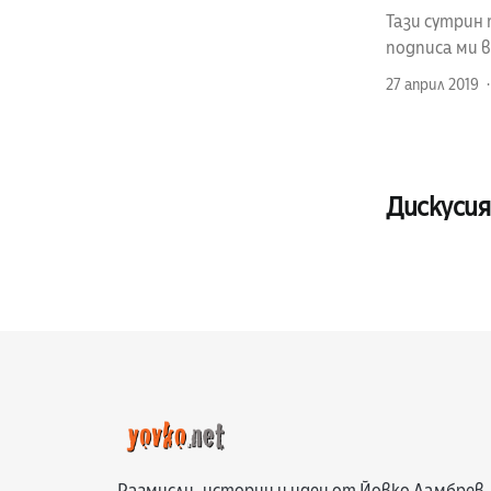
Тази сутрин 
подписа ми 
27 април 2019
Дискусия
Размисли, истории и идеи от Йовко Ламбрев