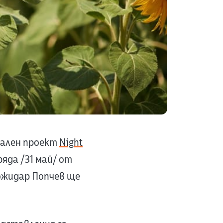
рален проект
Night
ряда /31 май/ от
ожидар Попчев ще