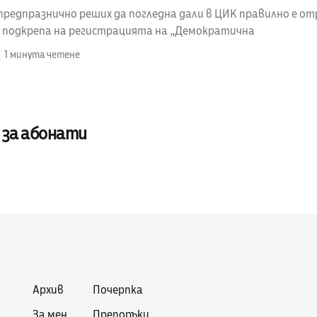
предпразнично реших да погледна дали в ЦИК правилно е от
в подкрепа на регистрацията на „Демократична
1 минута четене
 за абонати
Архив
Почерпка
За мен
Препоръки