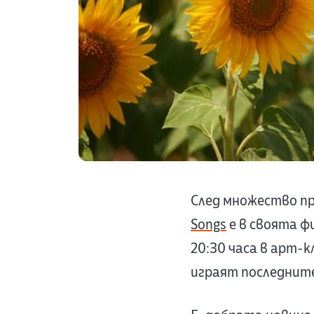
След множество п
Songs
е в своята фи
20:30 часа в арт-
играят последните