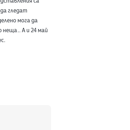
едставления са
 да гледат
делено мога да
 неща… А и 24 май
с.