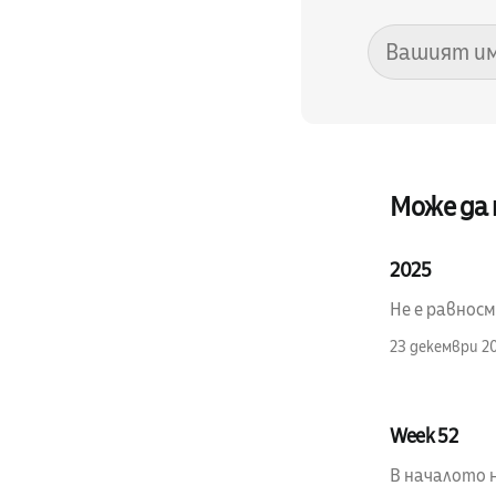
Може да
2025
Не е равносм
23 декември 2
Week 52
В началото н