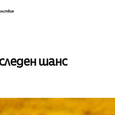
олствия
оследен шанс