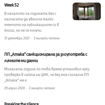
Week 52
В началото на годината бях с
нагласата да увелича малко
темпото на публикациите си в
блога, но не се получи.
31 декември 2021
3 минути четене
ПП „Атака“ санкционирана за злоупотреба с
личните ми данни
Миналата година по това време установих чрез
проверка в сайта на ЦИК, че без мое съгласие ПП
„Атака“ ме е
29 април 2020
3 минути четене
Breaking the silence