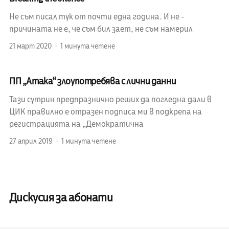
Не съм писал тук от почти една година. И не -
причината не е, че съм бил зает, не съм намерил
21 март 2020
1 минута четене
ПП „Атака“ злоупотребява с лични данни
Тази сутрин предпразнично реших да погледна дали в
ЦИК правилно е отразен подписа ми в подкрепа на
регистрацията на „Демократична
27 април 2019
1 минута четене
Дискусия за абонати