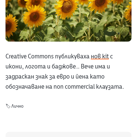
Creative Commons публикуваха
нов kit
с
икони, логота и баджове… Вече има и
задраскан знак за евро и йена като
обозначаване на non commercial клаузата.
🏷️
Лично