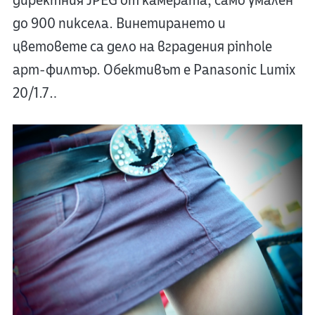
директния JPEG от камерата, само умален
до 900 пиксела. Винетирането и
цветовете са дело на вградения pinhole
арт-филтър. Обективът е Panasonic Lumix
20/1.7…