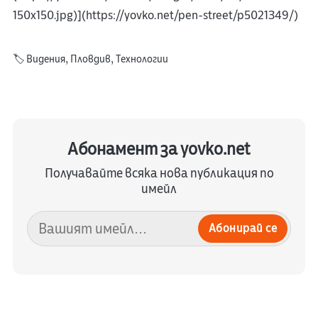
150x150.jpg)](https://yovko.net/pen-street/p5021349/)
🏷️
Видения
,
Пловдив
,
Технологии
Абонамент за yovko.net
Получавайте всяка нова публикация по
имейл
Абонирай се