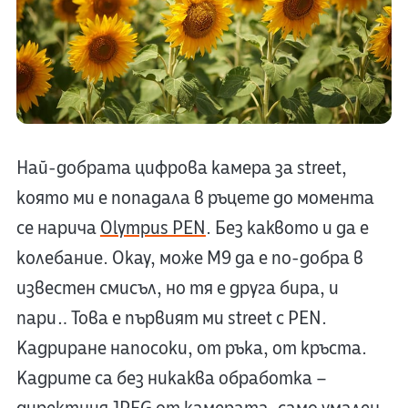
Най-добрата цифрова камера за street,
която ми е попадала в ръцете до момента
се нарича
Olympus PEN
. Без каквото и да е
колебание. Okay, може М9 да е по-добра в
известен смисъл, но тя е друга бира, и
пари… Това е първият ми street с PEN.
Кадриране напосоки, от ръка, от кръста.
Кадрите са без никаква обработка –