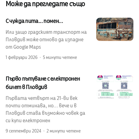
Може да прегледате също
С чужда пита... помен...
Или защо градският транспорт на
Пловдив може отново да изпадне
от Google Maps
1 февруари 2026
5 минути четене
Първо пътуване с електронен
билет в Пловдив
Първата четвърт на 21-ви век
почти отминава, но... вече и в
Пловдив става възможно човек да
си купи електронен
9 септември 2024
2 минути четене