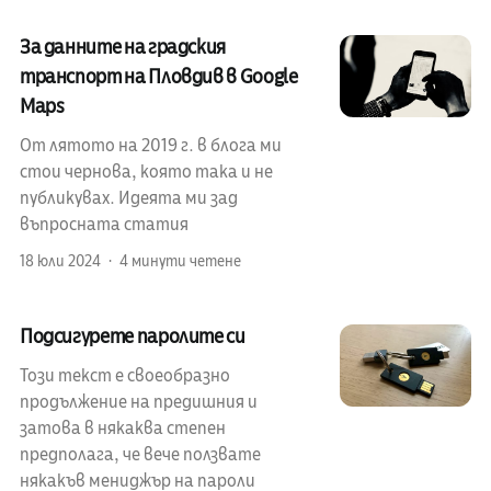
За данните на градския
транспорт на Пловдив в Google
Maps
От лятото на 2019 г. в блога ми
стои чернова, която така и не
публикувах. Идеята ми зад
въпросната статия
18 юли 2024
4 минути четене
Подсигурете паролите си
Този текст е своеобразно
продължение на предишния и
затова в някаква степен
предполага, че вече ползвате
някакъв мениджър на пароли