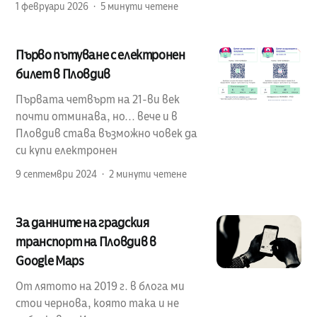
1 февруари 2026
5 минути четене
Първо пътуване с електронен
билет в Пловдив
Първата четвърт на 21-ви век
почти отминава, но... вече и в
Пловдив става възможно човек да
си купи електронен
9 септември 2024
2 минути четене
За данните на градския
транспорт на Пловдив в
Google Maps
От лятото на 2019 г. в блога ми
стои чернова, която така и не