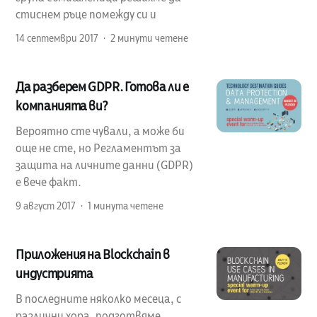
стиснем ръце помежду си и
14 септември 2017
2 минути четене
Да разберем GDPR. Готова ли е
компанията ви?
Вероятно сте чували, а може би
още не сте, но Регламентът за
защита на личните данни (GDPR)
е вече факт.
9 август 2017
1 минута четене
Приложения на Blockchain в
индустрията
В последните няколко месеца, с
различни хора, подготвяме