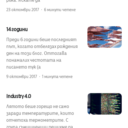
ръка. Искате да
23 октомври 2017
6 минути четене
14 години
Преди 6 години беше последният
път, когато отбелязах рождения
ден на този блог. Оттогава
понамалих честотата на
писането тук (а
9 октомври 2017
1 минута четене
Industry 4.0
Лятото беше горещо не само
заради температурите, които
отчетоха термометрите. С
група съмишленици решихме да