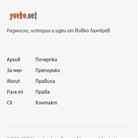
Размисли, истории и идеи от Йовко Ламбрев
Архив
Почерпка
За мен
Препоръки
About
Правила
Para mí
Права
CV
Контакт