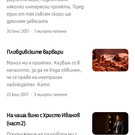
няколко интересни проекта. Пред
един от тях съвсем скоро ще
дръпнем завесата
30 юни 2017
1 минута четене
Пловдивските варвари
Манол ми е приятел. Казвам го в
началото, за да не бъда обвинен,
че се правя на неутрален
наблюдател. Като
22 юни 2017
3 минути четене
На чаша вино с Христо Иванов
(част 2)
Продължение на разговора ми с