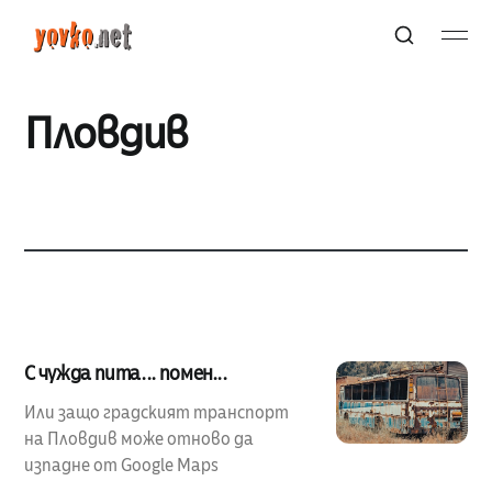
Пловдив
С чужда пита... помен...
Или защо градският транспорт
на Пловдив може отново да
изпадне от Google Maps