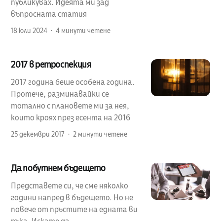
публикувах. Идеята ми зад
въпросната статия
18 юли 2024
4 минути четене
2017 в ретроспекция
2017 година беше особена година.
Протече, разминавайки се
тотално с плановете ми за нея,
които кроях през есента на 2016
25 декември 2017
2 минути четене
Да побутнем бъдещето
Представете си, че сме няколко
години напред в бъдещето. Но не
повече от пръстите на едната ви