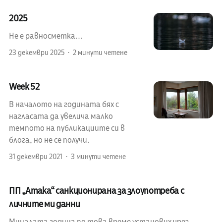
2025
Не е равносметка...
23 декември 2025
2 минути четене
Week 52
В началото на годината бях с
нагласата да увелича малко
темпото на публикациите си в
блога, но не се получи.
31 декември 2021
3 минути четене
ПП „Атака“ санкционирана за злоупотреба с
личните ми данни