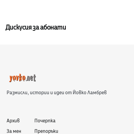
Дискусия за абонати
Размисли, истории и идеи от Йовко Ламбрев
Архив
Почерпка
За мен
Препоръки