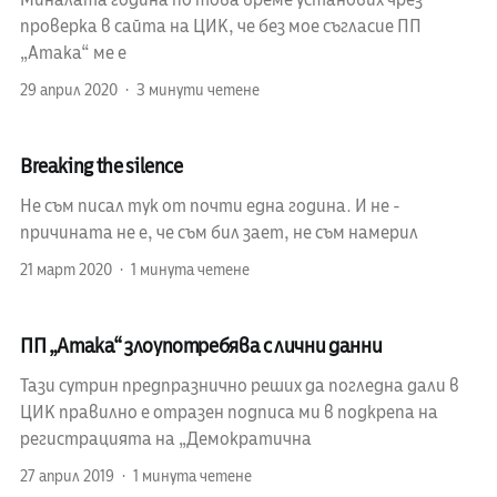
Миналата година по това време установих чрез
проверка в сайта на ЦИК, че без мое съгласие ПП
„Атака“ ме е
29 април 2020
3 минути четене
Breaking the silence
Не съм писал тук от почти една година. И не -
причината не е, че съм бил зает, не съм намерил
21 март 2020
1 минута четене
ПП „Атака“ злоупотребява с лични данни
Тази сутрин предпразнично реших да погледна дали в
ЦИК правилно е отразен подписа ми в подкрепа на
регистрацията на „Демократична
27 април 2019
1 минута четене