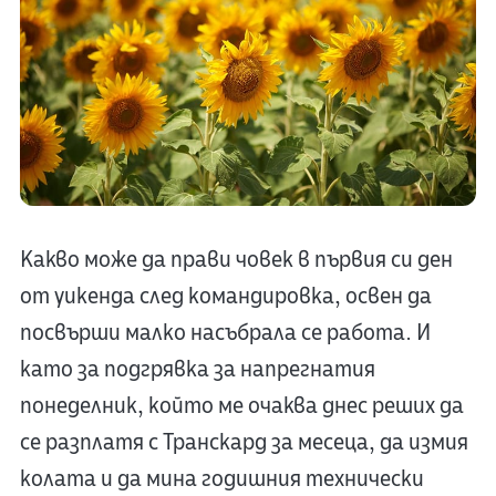
Какво може да прави човек в първия си ден
от уикенда след командировка, освен да
посвърши малко насъбрала се работа. И
като за подгрявка за напрегнатия
понеделник, който ме очаква днес реших да
се разплатя с Транскард за месеца, да измия
колата и да мина годишния технически