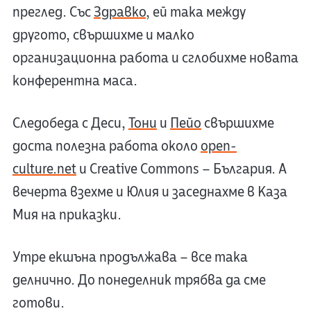
преглед. Със
Здравко
, ей така между
другото, свършихме и малко
организационна работа и сглобихме новата
конферентна маса.
Следобеда с Деси,
Тони
и
Пейо
свършихме
доста полезна работа около
open-
culture.net
и Creative Commons – България. А
вечерта взехме и Юлия и заседнахме в Каза
Мия на приказки.
Утре екшъна продължава – все така
делнично. До понеделник трябва да сме
готови.