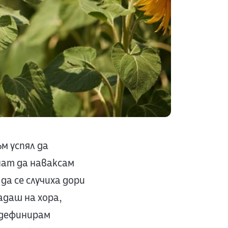
ъм успял да
нат да наваксам
а се случиха дори
адаш на хора,
 дефинирам