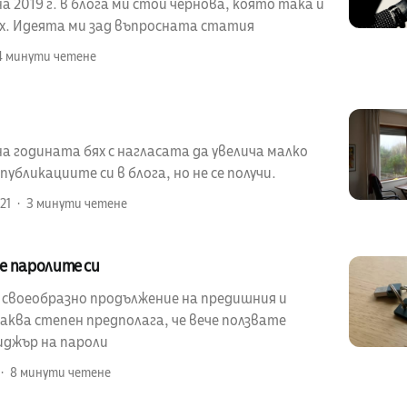
 2019 г. в блога ми стои чернова, която така и
ах. Идеята ми зад въпросната статия
4 минути четене
а годината бях с нагласата да увелича малко
убликациите си в блога, но не се получи.
21
3 минути четене
е паролите си
е своеобразно продължение на предишния и
аква степен предполага, че вече ползвате
иджър на пароли
8 минути четене