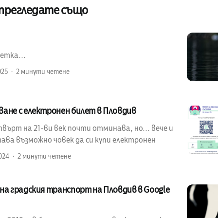
 прегледате също
етка...
025
2 минути четене
ване с електронен билет в Пловдив
ърт на 21-ви век почти отминава, но... вече и
ава възможно човек да си купи електронен
024
2 минути четене
на градския транспорт на Пловдив в Google