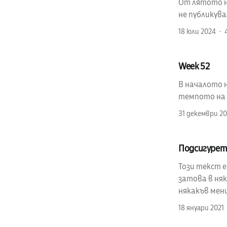
От лятото на
не публикув
18 юли 2024
Week 52
В началото н
темпото на п
31 декември 20
Подсигурет
Този текст 
затова в няк
някакъв мен
18 януари 2021