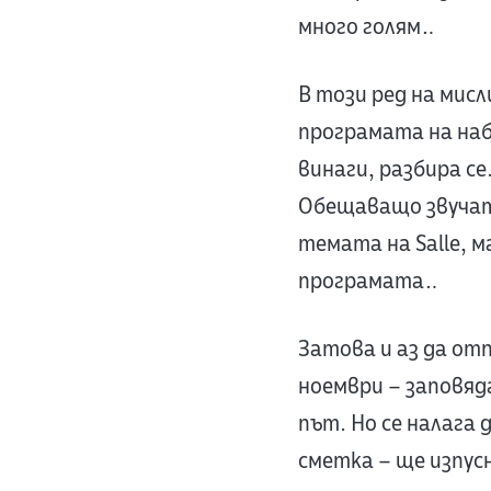
много голям…
В този ред на мисл
програмата на н
винаги, разбира се
Oбещаващо звучат 
темата на Salle, м
програмата…
Затова и аз да отп
ноември – заповя
път. Но се налага 
сметка – ще изпусна