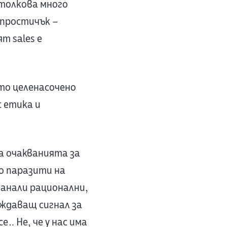
 толкова много
 простичък –
т sales е
ито целенасочено
 етика и
а очакванията за
о паразити на
танали рационални,
еждаващ сигнал за
е… Не, че у нас има