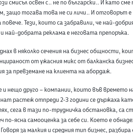
зи смисъл освен с… не по български… И като сме
ам, защо тогава това не си личи… И отговорът е
повече. Тези, които са забравили, че най-добрия
и най-добрата реклама е неговата препоръка.
аднах в няколко сечения на бизнес общности, ко
цираност от ужасния микс от балканска бизнес
я за превземане на клиента на абордаж.
 и нещо друго – компании, които във времето н
снат растеж отпреди 2-3 години се държаха кат
тях, сега в тази по-трудничка обстановка, са с
еч по-ясна самооценка за себе си. Което е обнад
Говоря за малкия и средния тип бизнес, разбира с