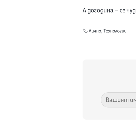
А догодина – се чу
🏷️
Лично
,
Технологии