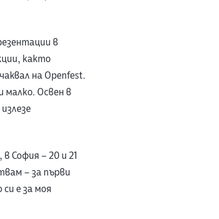
презентации в
кции, както
чаквал на Openfest.
 малко. Освен в
 излезе
в София – 20 и 21
ствам – за първи
 си е за моя