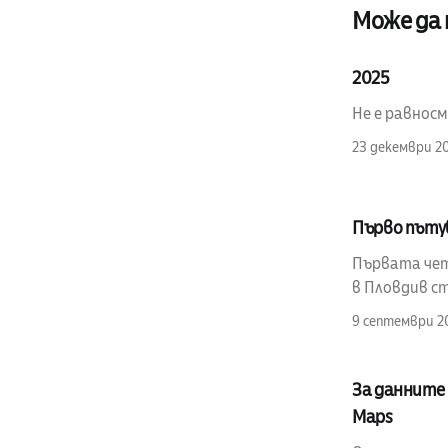
Може да
2025
Не е равносм
23 декември 2
Първо пъту
Първата четв
в Пловдив ст
9 септември 2
За данните 
Maps