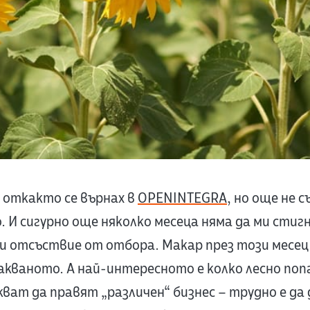
, откакто се върнах в
OPENINTEGRA
, но още не с
. И сигурно още няколко месеца няма да ми стиг
 отсъствие от отбора. Макар през този месец д
акваното. А най-интересното е колко лесно поп
кват да правят „различен“ бизнес – трудно е да