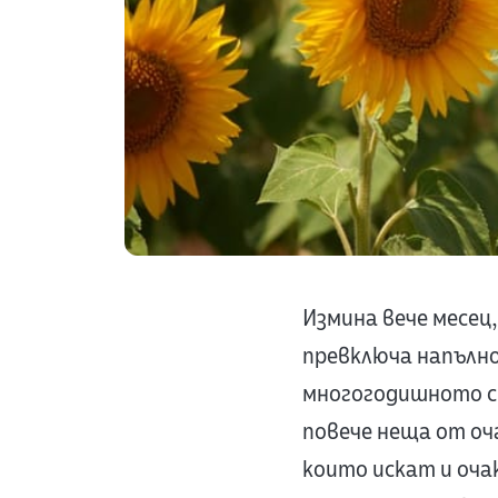
Измина вече месец
превключа напълно
многогодишното си
повече неща от оч
които искат и оча