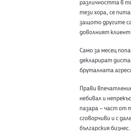
различността в то
тези хора, се пит
защото другите са 
доволният клиент 
Само за месец поп
декларират дистан
бруталната агреси
Прави впечатление
небивал и непрекъ
пазара – част от 
сговорчиви и с дал
българския бизнес. 