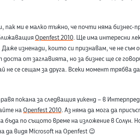
и, пак ми е малко тъжно, че почти няма бизнес-
аближаващия
Openfest 2010
. Ще има интересни ле
. Даже изненади, които си признавам, че не съм о
доста от заглавията, но за бизнес ще се говори
ай не се сещам за друга. Всеки момент трябва да
равя покана за следващия уикенд – в Интерпред, 
дайте на
Openfest 2010
. Аз няма да мога да присъ
да бъда по същото време на изложение в Солун. Но
 да видя Microsoft на Openfest 😉