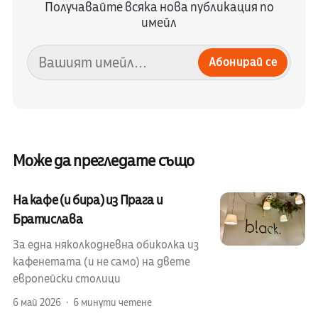
Получавайте всяка нова публикация по
имейл
Абонирай се
Може да прегледате също
На кафе (и бира) из Прага и
Братислава
За една няколкодневна обиколка из
кафенетата (и не само) на двете
европейски столици
6 май 2026
6 минути четене