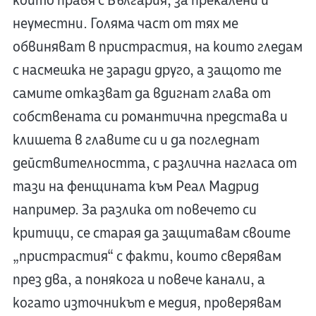
които правя с България, за прекалени и
неуместни. Голяма част от тях ме
обвиняват в пристрастия, на които гледам
с насмешка не заради друго, а защото те
самите отказват да вдигнат глава от
собствената си романтична представа и
клишета в главите си и да погледнат
действителността, с различна нагласа от
тази на фенщината към Реал Мадрид
например. За разлика от повечето си
критици, се старая да защитавам своите
„пристрастия“ с факти, които сверявам
през два, а понякога и повече канали, а
когато източникът е медия, проверявам