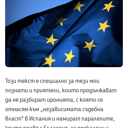
Този текст е специално зa тези мои
познати и приятели, които продължават
да не разбират иронията, с която се
отнасям към „независимата съдебна
власт“ в Испания и намират паралелите,