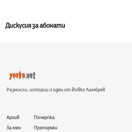
Дискусия за абонати
Размисли, истории и идеи от Йовко Ламбрев
Архив
Почерпка
За мен
Препоръки