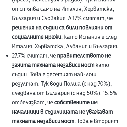
отстъпва само на Италия, Хърватска,
България и Словакия. А 17% смятат, че
решения на съдии са били повлияни от
социалните мрежи
, като Испания е след
Италия, Хърватска, Албания и България.
27.7% считат, че
правителството не
зачита тяхната независимост
като
съдии. Това е десетият най-лош
резултат. Тук води Полша (с над 70%),
следвана от България (с над 50%). 15.5%
отбелязват, че
собствените им
началници в съдилищата не уважават
тяхната независимост
. Това е вторият