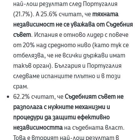
най-лош резултат след Португалия
(21.7%). А 25.6% считат, че
тяхната
независимост не се уважава от Съдебния
съвет
. Испания е отново лидер с повече
от 20% над средното ниво (като тук се
отбелязва, че не всички държави имат
такъв орган). България и Португалия
следваме испанците плътно и в този
срам.
62.2% считат, че
Съдебният съвет не
разполага с нужните механизми и
процедури да защити ефективно
независимостта
на съдебната власт.
Това е вторият най-лош резултат в