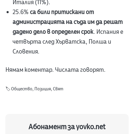
Италия (11%).
25.6%
са били притискани от
администрацията на съда им да решат
дадено дело в определен срок
. Испания е
четвърта след Хърватска, Полша и
Словения.
Нямам коментар. Числата говорят.
🏷️
Общество
,
Позиция
,
Свят
Абонамент за yovko.net