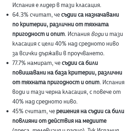
Испания е лидер в тази класация.
64.3% считат, че
съдии са назначавани
по критерии, различни от тяхната
пригодност и опит
. Испания
води
и тази
класация с цели 40% над средното ниво
за всички държави в проучването.
77.7% намират, че
съдии са били
повишавани на база критерии, различни
от тяхната пригодност и опит
. Испания
води и тази черна класация, с повече от
40% над средното ниво.
45% считат, че
решения на съдии са били
повлияни от действия на медиите
(преса, телевизия и радио). Тук Испания