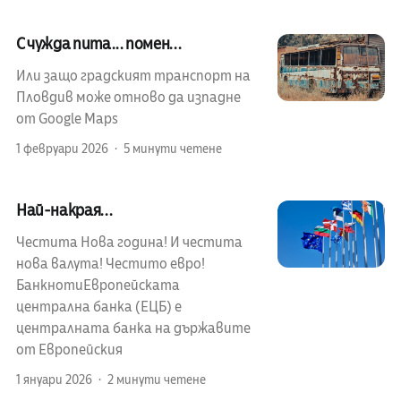
С чужда пита... помен...
Или защо градският транспорт на
Пловдив може отново да изпадне
от Google Maps
1 февруари 2026
5 минути четене
Най-накрая...
Честита Нова година! И честита
нова валута! Честито евро!
БанкнотиЕвропейската
централна банка (ЕЦБ) е
централната банка на държавите
от Европейския
1 януари 2026
2 минути четене