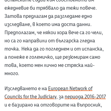
ежедневие би трябвало да тежи повече.
Затова предлагам да разгледаме едно
изследване, в което има доста данни.
Предполагам, че някои хора вече са го чели,
но са го направили от българска гледна
точка. Нека да го погледнем и от испанска,
а понеже е големичко, ще резюмирам само
това, което мен лично ме стряска най-
много.
Изследването е на
European Network of
Councils for the Judiciary
, за
периода 2016-2017
и е базирано на отговорите на въпросник,