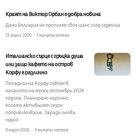
Краят на Виктор Орбан е добра новина
Дано България не пропилее своя шанс след седмица
13 април 2026
1 минута четене
Италианско сърце с гръцка душа
или защо кафето на остров
Корфу е различно
Попаднах на Корфу съвсем в
началото на месец октомври 2024
година. Планирано нарочно,
когато активният сезон
поприключваше. Заради онова
чудно
9 март 2026
6 минути четене