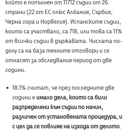
който е попълнен от 11712 съдии от 26
страни (22 от ЕС плюс Албания, Сърбия,
Черна гора и Норвегия). Испанските съдии,
които са участвали, са 718, или това са 11%
от всички съдии в държавата. Числата по-
долу са на база техните отговори и се
отнасят за обследвания период от две
години.
18.1% считат, че през последните две
години е
имало дела, които са били
разпределени към съдии по начин,
различен от установената процедура, и
с цел да се повлияе на изхода от делото
.