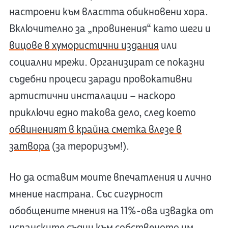
настроени към властта обикновени хора.
Включително за „провинения“ като шеги и
вицове в хумористични издания
или
социални мрежи. Организират се показни
съдебни процеси заради провокативни
артистични инсталации – наскоро
приключи едно такова дело, след което
обвиненият в крайна сметка влезе в
затвора
(за тероризъм!).
Но да оставим моите впечатления и лично
мнение настрана. Със сигурност
обобщените мнения на 11%-ова извадка от
испанските съдии към собственото им