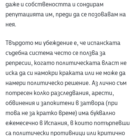
даже и собствеността и сондирам
репутацията им, преди да се позовавам на
нея.
Твърдото ми убеждение е, че испанската
съдебна система често се ползва за
репресии, когато политическата власт не
иска да си намокри краката или не може да
намери политическо решение.
Аз лично съм
потресен колко разследвания, арести,
обвинения и запокитени в затвора (при
това не за кратко време) има буквално
ежемесечно в Испания, в които потърпевши
са политически противници или критично