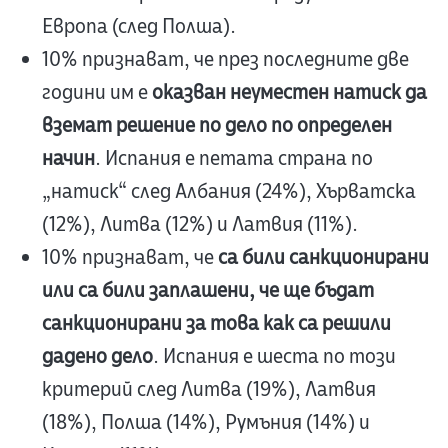
Европа (след Полша).
10% признават, че през последните две
години им е
оказван неуместен натиск да
вземат решение по дело по определен
начин
. Испания е петата страна по
„натиск“ след Албания (24%), Хърватска
(12%), Литва (12%) и Латвия (11%).
10% признават, че
са били санкционирани
или са били заплашени, че ще бъдат
санкционирани за това как са решили
дадено дело
. Испания е шеста по този
критерий след Литва (19%), Латвия
(18%), Полша (14%), Румъния (14%) и