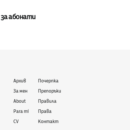
 за абонати
Архив
Почерпка
За мен
Препоръки
About
Правила
Para mí
Права
CV
Контакт