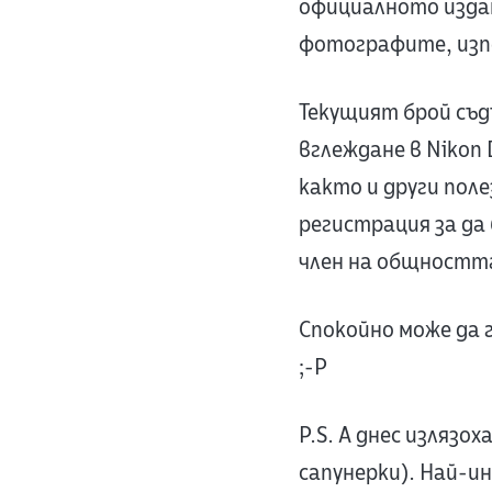
официалното изда
фотографите, изп
Текущият брой съд
вглеждане в Nikon
както и други пол
регистрация за да 
член на общността
Спокойно може да 
;-P
P.S. А днес излязо
сапунерки). Най-и