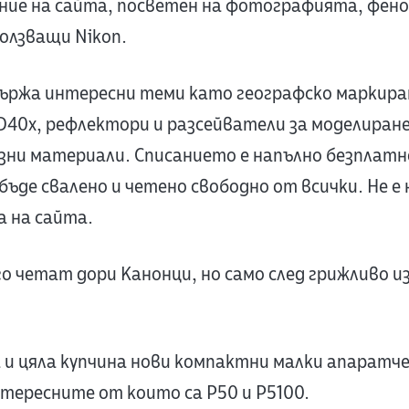
ние на сайта, посветен на фотографията, фено
олзващи Nikon.
ържа интересни теми като географско маркира
 D40x, рефлектори и разсейватели за моделиран
езни материали. Списанието е напълно безплатно
бъде свалено и четено свободно от всички. Не е
 на сайта.
го четат дори Канонци, но само след грижливо и
ха и цяла купчина нови компактни малки апаратч
нтересните от които са P50 и P5100.