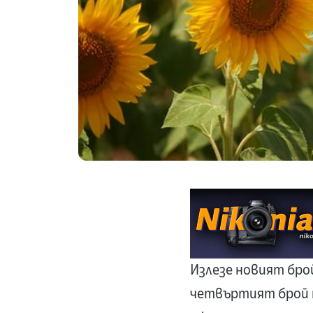
Излезе новият бро
четвъртият брой