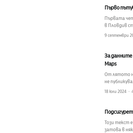
Първо пъту
Първата четв
в Пловдив ст
9 септември 2
За данните 
Maps
От лятото на
не публикув
18 юли 2024
Подсигурет
Този текст 
затова в няк