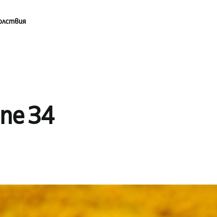
олствия
ine 34