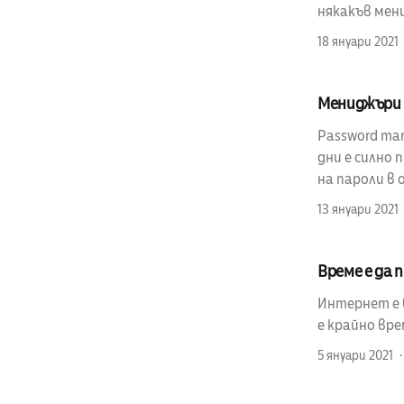
някакъв мен
18 януари 2021
Мениджъри 
Password man
дни е силно
на пароли в 
13 януари 2021
Време е да
Интернет е 
е крайно вр
5 януари 2021