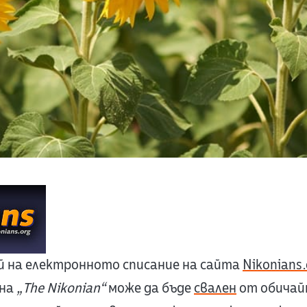
й на електронното списание на сайта
Nikonians.
 на
„The Nikonian“
може да бъде
свален
от обичайн