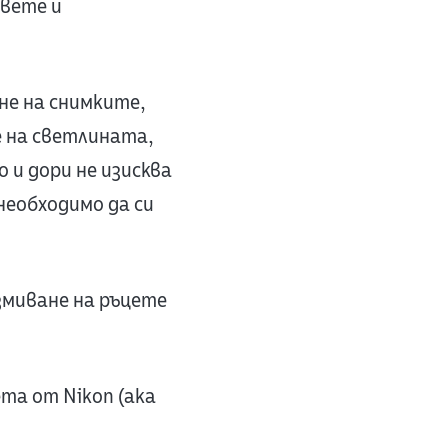
вете и
не на снимките,
е на светлината,
 и дори не изисква
 необходимо да си
змиване на ръцете
ета от Nikon (aka