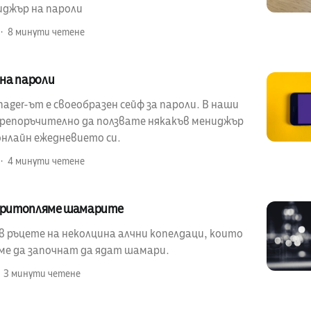
иджър на пароли
8 минути четене
на пароли
ager-ът е своеобразен сейф за пароли. В наши
 препоръчително да ползвате някакъв мениджър
онлайн ежедневието си.
4 минути четене
 притопляме шамарите
в ръцете на неколцина алчни копелдаци, които
еме да започнат да ядат шамари.
3 минути четене