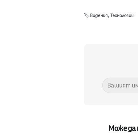
🏷️
Видения
,
Технологии
Може да