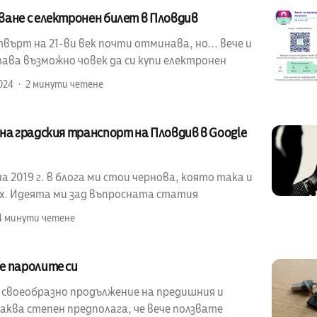
ване с електронен билет в Пловдив
ърт на 21-ви век почти отминава, но... вече и
ава възможно човек да си купи електронен
024
2 минути четене
на градския транспорт на Пловдив в Google
 2019 г. в блога ми стои чернова, която така и
ах. Идеята ми зад въпросната статия
4 минути четене
е паролите си
е своеобразно продължение на предишния и
аква степен предполага, че вече ползвате