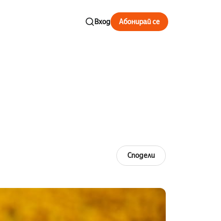
Вход
Абонирай се
Сподели