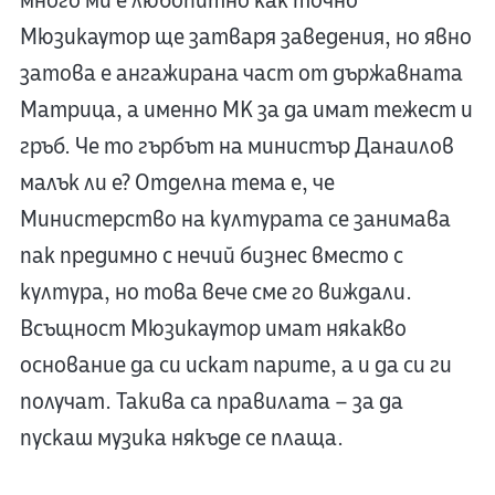
много ми е любопитно как точно
Мюзикаутор ще затваря заведения, но явно
затова е ангажирана част от държавната
Матрица, а именно МК за да имат тежест и
гръб. Че то гърбът на министър Данаилов
малък ли е? Отделна тема е, че
Министерство на културата се занимава
пак предимно с нечий бизнес вместо с
култура, но това вече сме го виждали.
Всъщност Мюзикаутор имат някакво
основание да си искат парите, а и да си ги
получат. Такива са правилата – за да
пускаш музика някъде се плаща.