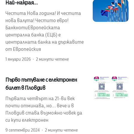
Най-накрая...
Честита Нова година! И честита
нова валута! Честито евро!
БанкнотиЕвропейската
централна банка (ЕЦБ) е
централната банка на държавите
от Европейския
1 януари 2026
2 минути четене
Първо пътуване с електронен
билет в Пловдив
Първата четвърт на 21-ви век
почти отминава, но... вече и в
Пловдив става възможно човек да
си купи електронен
9 септември 2024
2 минути четене