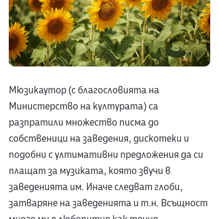
Мюзикаутор (с благословията на
Министерство на културата) са
разпратили множество писма до
собственици на заведения, дискотеки и
подобни с ултимативни предложения да си
плащат за музиката, която звучи в
заведенията им. Иначе следват глоби,
затваряне на заведенията и т.н. Всъщност