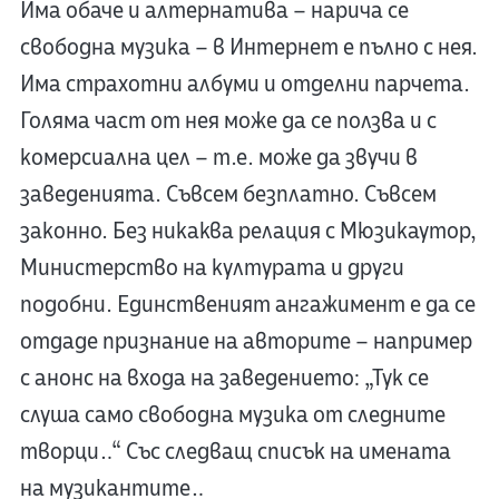
Има обаче и алтернатива – нарича се
свободна музика – в Интернет е пълно с нея.
Има страхотни албуми и отделни парчета.
Голяма част от нея може да се ползва и с
комерсиална цел – т.е. може да звучи в
заведенията. Съвсем безплатно. Съвсем
законно. Без никаква релация с Мюзикаутор,
Министерство на културата и други
подобни. Единственият ангажимент е да се
отдаде признание на авторите – например
с анонс на входа на заведението: „Тук се
слуша само свободна музика от следните
творци…“ Със следващ списък на имената
на музикантите…