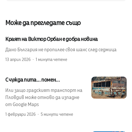
Може да прегледате също
Краят на Виктор Орбан е добра новина
Дано България не пропилее своя шанс след седмица
13 април 2026
1 минута четене
С чужда пита... помен...
Или защо градският транспорт на
Пловдив може отново да изпадне
от Google Maps
1 февруари 2026
5 минути четене