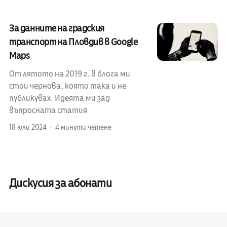
За данните на градския
транспорт на Пловдив в Google
Maps
От лятото на 2019 г. в блога ми
стои чернова, която така и не
публикувах. Идеята ми зад
въпросната статия
18 юли 2024
4 минути четене
Дискусия за абонати