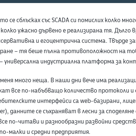
о се сблъсках със SCADA си помислих колко мно
колко ужасно дървено е реализирана тя. Дълго в
нсервативна и егоцентрична система. Твърде за
иране – тя беше пълна противоположност на тов
– универсална индустриална платформа за конт
еня много неща. В наши дни вече има реализаци
жат все по-набъбващо количество протоколи и
бителските интерфейси са web-базирани, лицен
ver), данните се съхраняват в лесни за споделян
все по-читави и разнообразни развойни средст
 по-малки и средни предприятия.