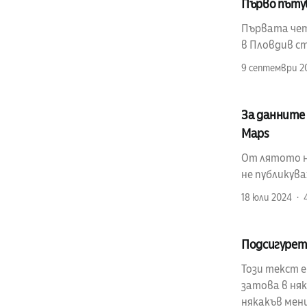
Първо пъту
Първата четв
в Пловдив ст
9 септември 2
За данните 
Maps
От лятото на
не публикув
18 юли 2024
Подсигурет
Този текст 
затова в няк
някакъв мен