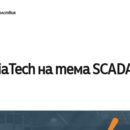
олствия
kiaTech на тема SCAD