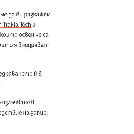
хме да ви разкажем
Trakia Tech
и
 които освен че са
 като я внедряват
недряването ѝ в
.
 излъчване в
едствие на запис,