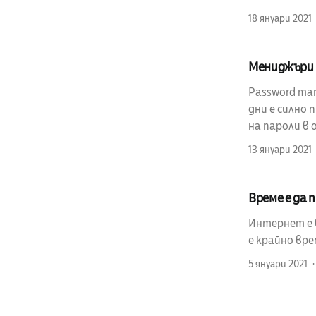
18 януари 2021
Мениджъри 
Password man
дни е силно
на пароли в 
13 януари 2021
Време е да
Интернет е 
е крайно вр
5 януари 2021