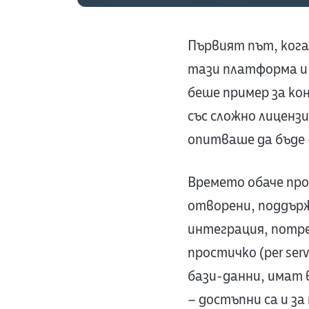
Първият път, когат
тази платформа и 
беше пример за ко
със сложно лиценз
опитваше да бъде 
Времето обаче пром
отворени, поддър
интеграция, потре
простичко (per ser
бази-данни, имат 
– достъпни са и за