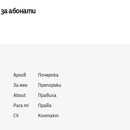
 за абонати
Архив
Почерпка
За мен
Препоръки
About
Правила
Para mí
Права
CV
Контакт