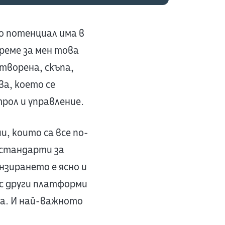
го потенциал има в
реме за мен това
творена, скъпа,
а, което се
рол и управление.
и, които са все по-
 стандарти за
зирането е ясно и
е с други платформи
ва. И най-важното