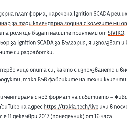
дерна платформа, наречена Ignition SCADA реши
инар за тази календарна година с колегите ми от 
ната роля ще бъдат нашите приятели от
SIVIKO
,
ьор за
Ignition SCADA
за България, я използват и
ните си разработки.
 първо лице опита си, както с използването и в
одукти, така във фабриките на техни клиенти
риментираме с нов формат на събитието – живо
YouTube на адрес
https://trakia.tech/live
или в посл
е 11 декември 2017 (понеделник) от 16 часа.