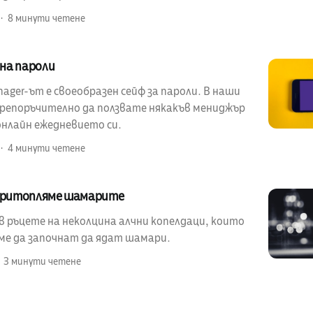
8 минути четене
на пароли
ager-ът е своеобразен сейф за пароли. В наши
 препоръчително да ползвате някакъв мениджър
онлайн ежедневието си.
4 минути четене
 притопляме шамарите
в ръцете на неколцина алчни копелдаци, които
еме да започнат да ядат шамари.
3 минути четене