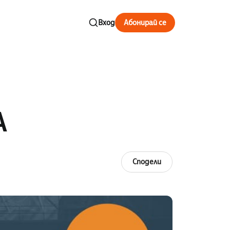
Вход
Абонирай се
A
Сподели