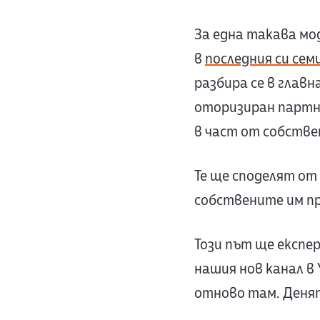
За една такава мо
в
последния си сем
разбира се в глав
оторизиран партн
в част от собстве
Те ще споделят от
собствените им пр
Този път ще експе
нашия нов канал в 
отново там. Денят 