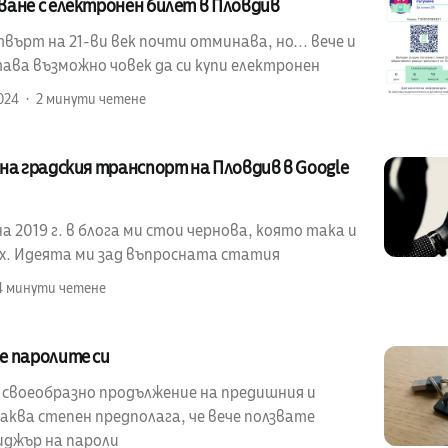
ване с електронен билет в Пловдив
ърт на 21-ви век почти отминава, но... вече и
ава възможно човек да си купи електронен
024
2 минути четене
на градския транспорт на Пловдив в Google
 2019 г. в блога ми стои чернова, която така и
ах. Идеята ми зад въпросната статия
4 минути четене
е паролите си
е своеобразно продължение на предишния и
аква степен предполага, че вече ползвате
иджър на пароли