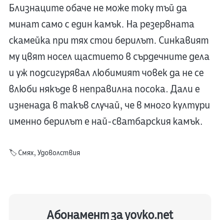
Близнаците обаче не може току тъй да
минат само с един камък. На резервната
скамейка при тях стои берилът. Синкавият
му цвят носел щастието в сърдечните дела
и уж подсигурявал любимият човек да не се
влюби някъде в неправилна посока. Дали е
изненада в такъв случай, че в много култури
именно берилът е най-сватбарския камък.
🏷️
Смях
,
Удоволствия
Абонамент за yovko.net