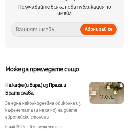
Получавайте всяка нова публикация по
имейл
Абонирай се
Може да прегледате също
На кафе (и бира) из Прага и
Братислава
За една няколкодневна обиколка из
кафенетата (и не само) на двете
европейски столици
6 май 2026
6 минути четене