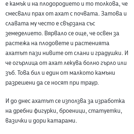
е камък и на плодородието и то толкова, че
смесвали прах от ахат с почвата. Затова и
славата му често е свързана със
земеделието. Вярвало се още, че освен за
растежа на плодовете и растенията
ахатът пази нивите от слани и градушки. И
че огърлица от ахат лекува болно гърло или
зъб. Това бил и един от малкото камъни
разрешени да се носят при траур.
И до днес ахатът се използва за изработка
на дребни фигурки, броеници, статуетки,
вазички и дори катарами.