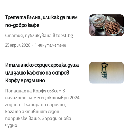
Третата вълна, или как да пием
по-добро кафе
Статия, публикувана в toest.bg
25 април 2026
1 минута четене
Италианско сърце с гръцка душа
или защо кафето на остров
Корфу е различно
Попаднах на Корфу съвсем в
началото на месец октомври 2024
година. Планирано нарочно,
когато активният сезон
поприключваше. Заради онова
чудно