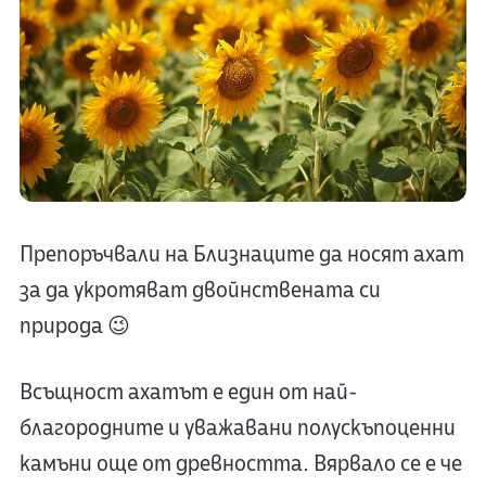
Препоръчвали на Близнаците да носят ахат
за да укротяват двойнствената си
природа 😉
Всъщност ахатът е един от най-
благородните и уважавани полускъпоценни
камъни още от древността. Вярвало се е че