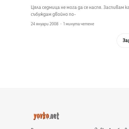
Цяла седмица не мога да се наспя. Заспивам к
събуждам двойно по-
24 януари 2008
1 минута четене
За