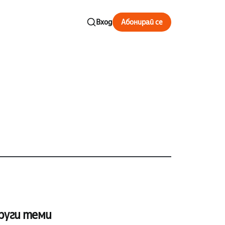
Вход
Абонирай се
руги теми