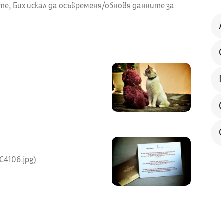
йте, Бих искал да осъвременя/обновя данните за
SC4106.jpg)