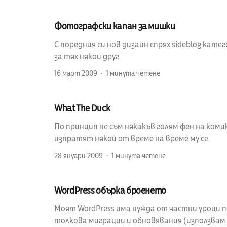
Фотографски капан за мишки
С поредния си нов дизайн спрях sideblog кате
за тях някой друг
16 март 2009
1 минута четене
What The Duck
По принцип не съм някакъв голям фен на коми
изпратят някой от време на време му се
28 януари 2009
1 минута четене
WordPress обърка броенето
Моят WordPress има нужда от частни уроци 
толкова миграции и обновявания (използвам 