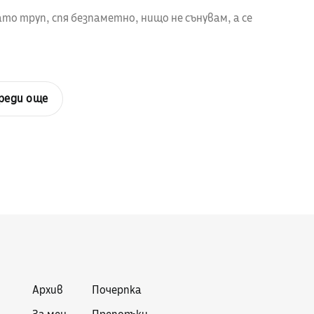
ато труп, спя безпаметно, нищо не сънувам, а се
реди още
Архив
Почерпка