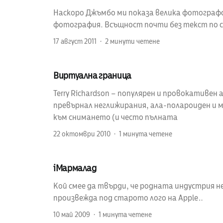
Наскоро Джъмбо ми показа велика фотограф
фотография. Всъщност почти без текст по 
17 август 2011
2 минути четене
Виртуална граница
Terry Richardson – популярен и провокативен
превърнал неглижирания, ала-полароиден и 
към снимането (и често пълната
22 октомври 2010
1 минута четене
iМармалад
Кой смее да твърди, че родната индустрия н
произвежда под старото лого на Apple…
10 май 2009
1 минута четене