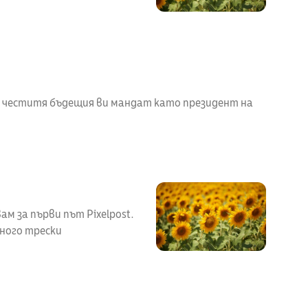
и честитя бъдещия ви мандат като президент на
ам за първи път Pixelpost.
ного трески