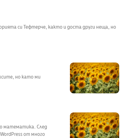
горията си Тефтерче, както и доста други неща, но
ксите, но като ми
по математика. След
WordPress от много