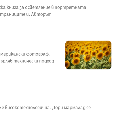
ска книга за осветление в портретната
страниците и. Авторът
 американски фотограф,
мърляв технически подход
е е високотехнологична. Дори мармалад се