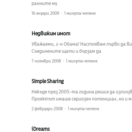
ранните му
16 януари 2009
1 минута четене
Недвижим имот
Уважаеми, г-н Обама! Настоявам първо да в
Съединените щати и бързам да
7 ноември 2008
1 минута четене
Simple Sharing
Някъде през 2005-та година реших да използв
Проектът имаше сериозен потенциал, но и м
2 февруари 2008
1 минута четене
iDreams