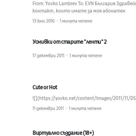
From: Yovko Lambrev To: EVN България Здраве
контакт, които имате за моя абонатен
13 юни 2016
1 минута четене
Усмивки от старите "ленти" 2
17 декември 2011
1 минута четене
Cute or Hot
![](https://yovko.net/content/images/2011/11/D
11 декември 2011
1 минута четене
Виртуално създание (18+)